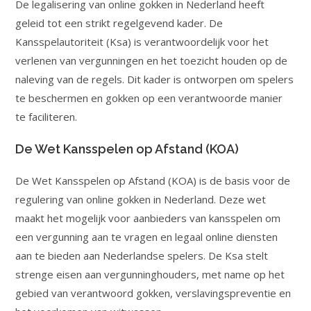
De legalisering van online gokken in Nederland heeft
geleid tot een strikt regelgevend kader. De
Kansspelautoriteit (Ksa) is verantwoordelijk voor het
verlenen van vergunningen en het toezicht houden op de
naleving van de regels. Dit kader is ontworpen om spelers
te beschermen en gokken op een verantwoorde manier
te faciliteren.
De Wet Kansspelen op Afstand (KOA)
De Wet Kansspelen op Afstand (KOA) is de basis voor de
regulering van online gokken in Nederland. Deze wet
maakt het mogelijk voor aanbieders van kansspelen om
een vergunning aan te vragen en legaal online diensten
aan te bieden aan Nederlandse spelers. De Ksa stelt
strenge eisen aan vergunninghouders, met name op het
gebied van verantwoord gokken, verslavingspreventie en