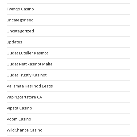
Twinqo Casino
uncategorised
Uncategorized
updates
Uudet Euteller Kasinot
Uudet Nettikasinot Malta
Uudet Trustly Kasinot
Välismaa Kasiinod Eestis
vapingcartstore CA
Vipsta Casino
Voom Casino
WildChance Casino