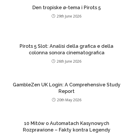
Den tropiske ø-tema i Pirots 5
29th June 2026
Pirots 5 Slot: Analisi della grafica e della
colonna sonora cinematografica
26th June 2026
GambleZen UK Login: A Comprehensive Study
Report
20th May 2026
10 Mitów o Automatach Kasynowych
Rozprawione – Fakty kontra Legendy