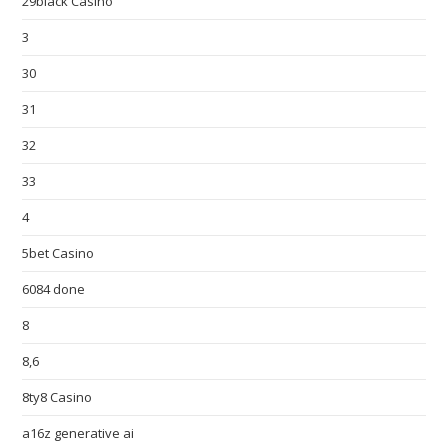
29black Casino
3
30
31
32
33
4
5bet Casino
6084 done
8
8,6
8ty8 Casino
a16z generative ai