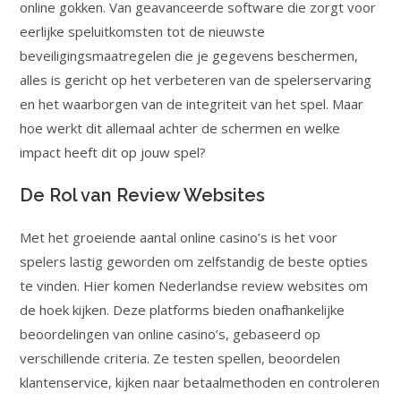
online gokken. Van geavanceerde software die zorgt voor
eerlijke speluitkomsten tot de nieuwste
beveiligingsmaatregelen die je gegevens beschermen,
alles is gericht op het verbeteren van de spelerservaring
en het waarborgen van de integriteit van het spel. Maar
hoe werkt dit allemaal achter de schermen en welke
impact heeft dit op jouw spel?
De Rol van Review Websites
Met het groeiende aantal online casino’s is het voor
spelers lastig geworden om zelfstandig de beste opties
te vinden. Hier komen Nederlandse review websites om
de hoek kijken. Deze platforms bieden onafhankelijke
beoordelingen van online casino’s, gebaseerd op
verschillende criteria. Ze testen spellen, beoordelen
klantenservice, kijken naar betaalmethoden en controleren