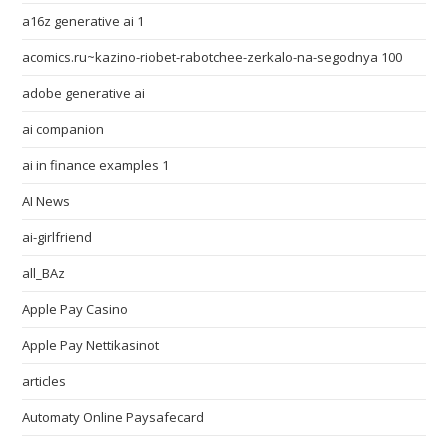
a16z generative ai 1
acomics.ru~kazino-riobet-rabotchee-zerkalo-na-segodnya 100
adobe generative ai
ai companion
ai in finance examples 1
AI News
ai-girlfriend
all_BAz
Apple Pay Casino
Apple Pay Nettikasinot
articles
Automaty Online Paysafecard