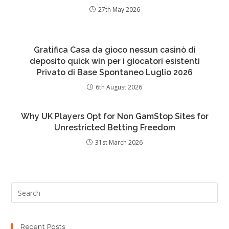
27th May 2026
Gratifica Casa da gioco nessun casinò di
deposito quick win per i giocatori esistenti
Privato di Base Spontaneo Luglio 2026
6th August 2026
Why UK Players Opt for Non GamStop Sites for
Unrestricted Betting Freedom
31st March 2026
Recent Posts