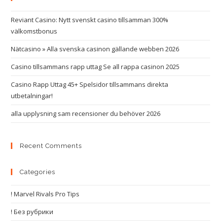
Reviant Casino: Nytt svenskt casino tillsamman 300%
välkomstbonus
Nätcasino » Alla svenska casinon gällande webben 2026
Casino tillsammans rapp uttag Se all rappa casinon 2025
Casino Rapp Uttag 45+ Spelsidor tillsammans direkta
utbetalningar!
alla upplysning sam recensioner du behöver 2026
Recent Comments
Categories
! Marvel Rivals Pro Tips
! Без рубрики