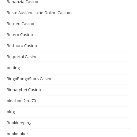
Bananzia Casino
Beste Ausländische Online Casinos
Betcleo Casino
Betero Casino
Betfouru Casino
Betportal Casino
betting
BingoBongoStars Casino
Binnarybet Casino
bkschool2.ru 70
blog
Bookkeeping
bookmaker