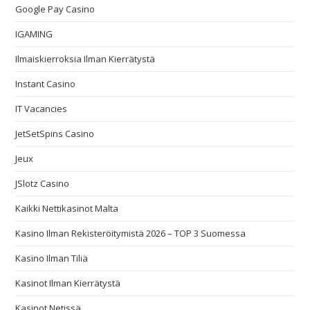
Google Pay Casino
IGAMING
Ilmaiskierroksia Ilman Kierrätystä
Instant Casino
IT Vacancies
JetSetSpins Casino
Jeux
JSlotz Casino
Kaikki Nettikasinot Malta
Kasino Ilman Rekisteröitymistä 2026 – TOP 3 Suomessa
Kasino Ilman Tiliä
Kasinot Ilman Kierrätystä
Kasinot Netissä