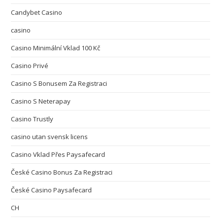
Candybet Casino
casino
Casino Minimální Vklad 100 Kč
Casino Privé
Casino S Bonusem Za Registraci
Casino S Neterapay
Casino Trustly
casino utan svensk licens
Casino Vklad Přes Paysafecard
České Casino Bonus Za Registraci
České Casino Paysafecard
CH