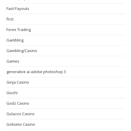
Fast Payouts
first
Forex Trading
Gambling
Gambling/Casino
Games
generative ai adobe photoshop 3
Ginja Casino
Giochi
Godz Casino
Golazzo Casino
Golisimo Casino