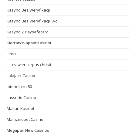
Kasyno Bez Weryfikacji
Kasyno Bez Weryfikacji Kyc
Kasyno Z Paysafecard
Kierrätysvapaat Kasinot
Leon
listcrawler corpus christi
LolaJack Casino
lotohelp.ru 80
Lussurio Casino
Maltan Kasinot
Mamzinobet Casino
Megapari New Casinos