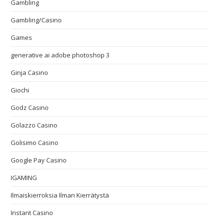
Gambling
Gambling/Casino
Games
generative ai adobe photoshop 3
Ginja Casino
Giochi
Godz Casino
Golazzo Casino
Golisimo Casino
Google Pay Casino
IGAMING
Ilmaiskierroksia Ilman Kierrätystä
Instant Casino