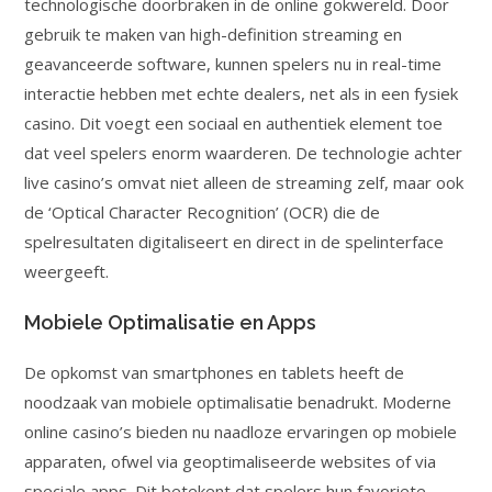
technologische doorbraken in de online gokwereld. Door
gebruik te maken van high-definition streaming en
geavanceerde software, kunnen spelers nu in real-time
interactie hebben met echte dealers, net als in een fysiek
casino. Dit voegt een sociaal en authentiek element toe
dat veel spelers enorm waarderen. De technologie achter
live casino’s omvat niet alleen de streaming zelf, maar ook
de ‘Optical Character Recognition’ (OCR) die de
spelresultaten digitaliseert en direct in de spelinterface
weergeeft.
Mobiele Optimalisatie en Apps
De opkomst van smartphones en tablets heeft de
noodzaak van mobiele optimalisatie benadrukt. Moderne
online casino’s bieden nu naadloze ervaringen op mobiele
apparaten, ofwel via geoptimaliseerde websites of via
speciale apps. Dit betekent dat spelers hun favoriete