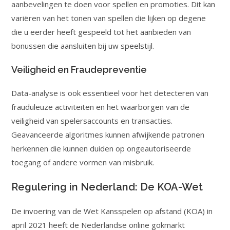
aanbevelingen te doen voor spellen en promoties. Dit kan
variëren van het tonen van spellen die lijken op degene
die u eerder heeft gespeeld tot het aanbieden van
bonussen die aansluiten bij uw speelstijl.
Veiligheid en Fraudepreventie
Data-analyse is ook essentieel voor het detecteren van
frauduleuze activiteiten en het waarborgen van de
veiligheid van spelersaccounts en transacties.
Geavanceerde algoritmes kunnen afwijkende patronen
herkennen die kunnen duiden op ongeautoriseerde
toegang of andere vormen van misbruik.
Regulering in Nederland: De KOA-Wet
De invoering van de Wet Kansspelen op afstand (KOA) in
april 2021 heeft de Nederlandse online gokmarkt