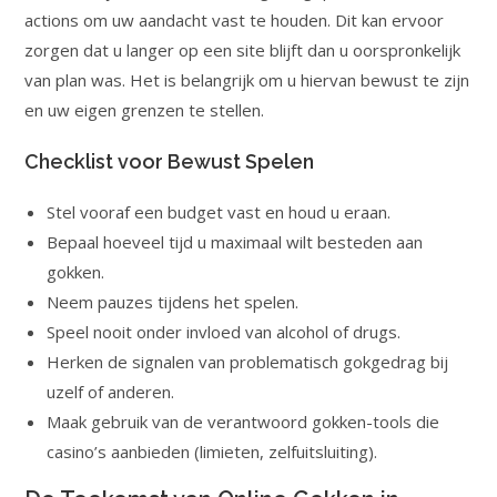
actions om uw aandacht vast te houden. Dit kan ervoor
zorgen dat u langer op een site blijft dan u oorspronkelijk
van plan was. Het is belangrijk om u hiervan bewust te zijn
en uw eigen grenzen te stellen.
Checklist voor Bewust Spelen
Stel vooraf een budget vast en houd u eraan.
Bepaal hoeveel tijd u maximaal wilt besteden aan
gokken.
Neem pauzes tijdens het spelen.
Speel nooit onder invloed van alcohol of drugs.
Herken de signalen van problematisch gokgedrag bij
uzelf of anderen.
Maak gebruik van de verantwoord gokken-tools die
casino’s aanbieden (limieten, zelfuitsluiting).