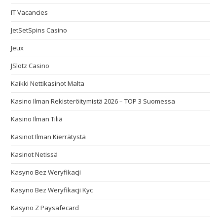
IT Vacancies
JetSetSpins Casino
Jeux
JSlotz Casino
Kaikki Nettikasinot Malta
Kasino Ilman Rekisteröitymistä 2026 – TOP 3 Suomessa
Kasino Ilman Tiliä
Kasinot Ilman Kierrätystä
Kasinot Netissä
Kasyno Bez Weryfikacji
Kasyno Bez Weryfikacji Kyc
Kasyno Z Paysafecard