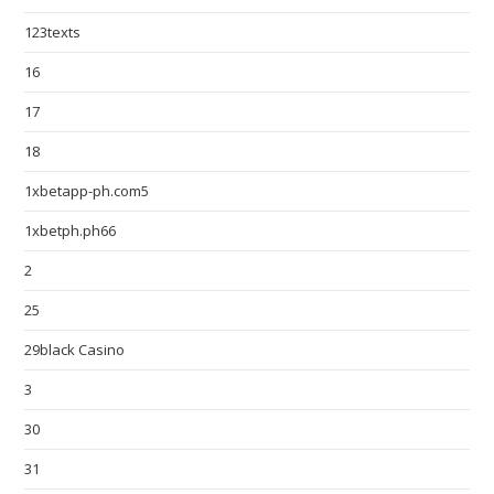
123texts
16
17
18
1xbetapp-ph.com5
1xbetph.ph66
2
25
29black Casino
3
30
31