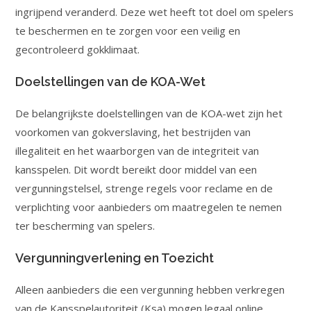
ingrijpend veranderd. Deze wet heeft tot doel om spelers
te beschermen en te zorgen voor een veilig en
gecontroleerd gokklimaat.
Doelstellingen van de KOA-Wet
De belangrijkste doelstellingen van de KOA-wet zijn het
voorkomen van gokverslaving, het bestrijden van
illegaliteit en het waarborgen van de integriteit van
kansspelen. Dit wordt bereikt door middel van een
vergunningstelsel, strenge regels voor reclame en de
verplichting voor aanbieders om maatregelen te nemen
ter bescherming van spelers.
Vergunningverlening en Toezicht
Alleen aanbieders die een vergunning hebben verkregen
van de Kansspelautoriteit (Ksa) mogen legaal online