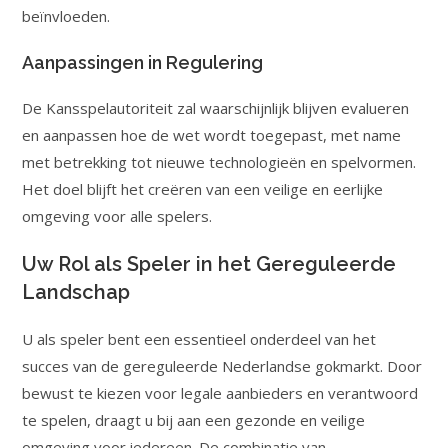
beïnvloeden.
Aanpassingen in Regulering
De Kansspelautoriteit zal waarschijnlijk blijven evalueren
en aanpassen hoe de wet wordt toegepast, met name
met betrekking tot nieuwe technologieën en spelvormen.
Het doel blijft het creëren van een veilige en eerlijke
omgeving voor alle spelers.
Uw Rol als Speler in het Gereguleerde
Landschap
U als speler bent een essentieel onderdeel van het
succes van de gereguleerde Nederlandse gokmarkt. Door
bewust te kiezen voor legale aanbieders en verantwoord
te spelen, draagt u bij aan een gezonde en veilige
omgeving voor iedereen. De combinatie van