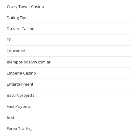
Crazy Tower Сasino
Dating Tips
Dazard Casino
EC
Education
elemporiodelvw.com.ar
Emperia Casino
Entertainment
escort projects
Fast Payouts
first
Forex Trading