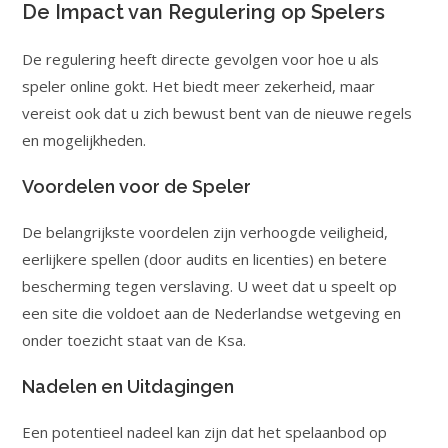
De Impact van Regulering op Spelers
De regulering heeft directe gevolgen voor hoe u als
speler online gokt. Het biedt meer zekerheid, maar
vereist ook dat u zich bewust bent van de nieuwe regels
en mogelijkheden.
Voordelen voor de Speler
De belangrijkste voordelen zijn verhoogde veiligheid,
eerlijkere spellen (door audits en licenties) en betere
bescherming tegen verslaving. U weet dat u speelt op
een site die voldoet aan de Nederlandse wetgeving en
onder toezicht staat van de Ksa.
Nadelen en Uitdagingen
Een potentieel nadeel kan zijn dat het spelaanbod op