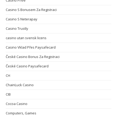
Casino Privé
Casino S Bonusem Za Registraci
Casino S Neterapay
Casino Trustly
casino utan svensk licens
Casino Vklad Přes Paysafecard
České Casino Bonus Za Registraci
České Casino Paysafecard
CH
ChainLuck Casino
CIB
Cocoa Casino
Computers, Games