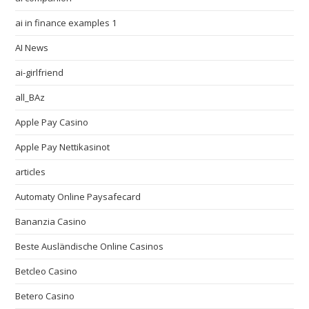
ai in finance examples 1
AI News
ai-girlfriend
all_BAz
Apple Pay Casino
Apple Pay Nettikasinot
articles
Automaty Online Paysafecard
Bananzia Casino
Beste Ausländische Online Casinos
Betcleo Casino
Betero Casino