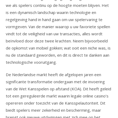
we als spelers continu op de hoogte moeten blijven. Het
is een dynamisch landschap waarin technologie en
regelgeving hand in hand gaan om uw spelervaring te
vormgeven. Van de manier waarop u uw favoriete spellen
vindt tot de veiligheid van uw transacties, alles wordt
beïnvloed door deze twee krachten. Neem bijvoorbeeld
de opkomst van mobiel gokken; wat ooit een niche was, is
nu de standaard geworden, en dit is direct te danken aan
technologische vooruitgang.
De Nederlandse markt heeft de afgelopen jaren een
significante transformatie ondergaan met de invoering
van de Wet Kansspelen op afstand (KOA). Dit heeft geleid
tot een gereguleerde markt waarin legale online casino’s
opereren onder toezicht van de Kansspelautoriteit. Dit
biedt spelers meer zekerheid en bescherming, maar
brengt ook nieuwe uitdagingen met zich mee op het