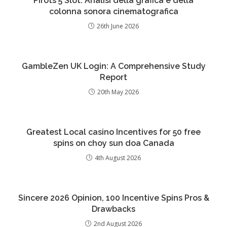
Pirots 5 Slot: Analisi della grafica e della
colonna sonora cinematografica
26th June 2026
GambleZen UK Login: A Comprehensive Study
Report
20th May 2026
Greatest Local casino Incentives for 50 free
spins on choy sun doa Canada
4th August 2026
Sincere 2026 Opinion, 100 Incentive Spins Pros &
Drawbacks
2nd August 2026