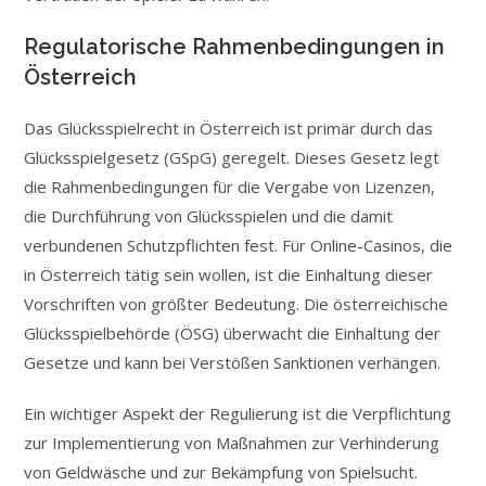
Regulatorische Rahmenbedingungen in
Österreich
Das Glücksspielrecht in Österreich ist primär durch das
Glücksspielgesetz (GSpG) geregelt. Dieses Gesetz legt
die Rahmenbedingungen für die Vergabe von Lizenzen,
die Durchführung von Glücksspielen und die damit
verbundenen Schutzpflichten fest. Für Online-Casinos, die
in Österreich tätig sein wollen, ist die Einhaltung dieser
Vorschriften von größter Bedeutung. Die österreichische
Glücksspielbehörde (ÖSG) überwacht die Einhaltung der
Gesetze und kann bei Verstößen Sanktionen verhängen.
Ein wichtiger Aspekt der Regulierung ist die Verpflichtung
zur Implementierung von Maßnahmen zur Verhinderung
von Geldwäsche und zur Bekämpfung von Spielsucht.