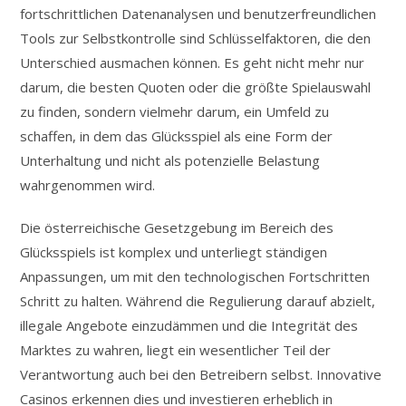
fortschrittlichen Datenanalysen und benutzerfreundlichen
Tools zur Selbstkontrolle sind Schlüsselfaktoren, die den
Unterschied ausmachen können. Es geht nicht mehr nur
darum, die besten Quoten oder die größte Spielauswahl
zu finden, sondern vielmehr darum, ein Umfeld zu
schaffen, in dem das Glücksspiel als eine Form der
Unterhaltung und nicht als potenzielle Belastung
wahrgenommen wird.
Die österreichische Gesetzgebung im Bereich des
Glücksspiels ist komplex und unterliegt ständigen
Anpassungen, um mit den technologischen Fortschritten
Schritt zu halten. Während die Regulierung darauf abzielt,
illegale Angebote einzudämmen und die Integrität des
Marktes zu wahren, liegt ein wesentlicher Teil der
Verantwortung auch bei den Betreibern selbst. Innovative
Casinos erkennen dies und investieren erheblich in