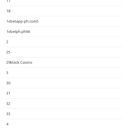
17
18
1xbetapp-ph.com5
1xbetph.ph66
2
25
29black Casino
3
30
31
32
33
4