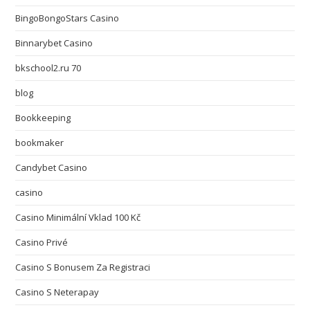
BingoBongoStars Casino
Binnarybet Casino
bkschool2.ru 70
blog
Bookkeeping
bookmaker
Candybet Casino
casino
Casino Minimální Vklad 100 Kč
Casino Privé
Casino S Bonusem Za Registraci
Casino S Neterapay