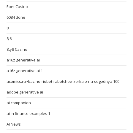
5bet Casino
6084 done
8
8,6
8ty8 Casino
a16z generative ai
a16z generative ai 1
acomics.ru~kazino-riobet-rabotchee-zerkalo-na-segodnya 100
adobe generative ai
ai companion
ai in finance examples 1
AI News