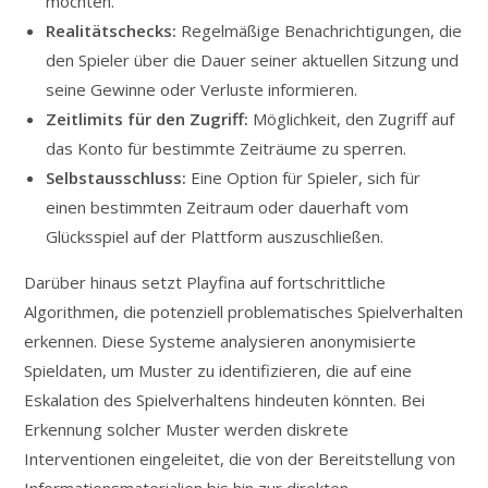
möchten.
Realitätschecks:
Regelmäßige Benachrichtigungen, die
den Spieler über die Dauer seiner aktuellen Sitzung und
seine Gewinne oder Verluste informieren.
Zeitlimits für den Zugriff:
Möglichkeit, den Zugriff auf
das Konto für bestimmte Zeiträume zu sperren.
Selbstausschluss:
Eine Option für Spieler, sich für
einen bestimmten Zeitraum oder dauerhaft vom
Glücksspiel auf der Plattform auszuschließen.
Darüber hinaus setzt Playfina auf fortschrittliche
Algorithmen, die potenziell problematisches Spielverhalten
erkennen. Diese Systeme analysieren anonymisierte
Spieldaten, um Muster zu identifizieren, die auf eine
Eskalation des Spielverhaltens hindeuten könnten. Bei
Erkennung solcher Muster werden diskrete
Interventionen eingeleitet, die von der Bereitstellung von