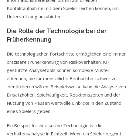
Informationsmaterialien bis hin zur direkten
Kontaktaufnahme mit dem Spieler reichen können, um
Unterstützung anzubieten.
Die Rolle der Technologie bei der
Früherkennung
Die technologischen Fortschritte ermöglichen eine immer
präzisere Früherkennung von Risikoverhalten. KI-
gestützte Analysetools können komplexe Muster
erkennen, die für menschliche Beobachter schwer zu
identifizieren wären. Beispielsweise kann die Analyse von
Einsatzhöhen, Spielhäufigkeit, Reaktionszeiten und der
Nutzung von Pausen wertvolle Einblicke in den Zustand
eines Spielers geben.
Ein Beispiel für eine solche Technologie ist die
Verhaltensanalyse in Echtzeit. Wenn ein Spieler beginnt,