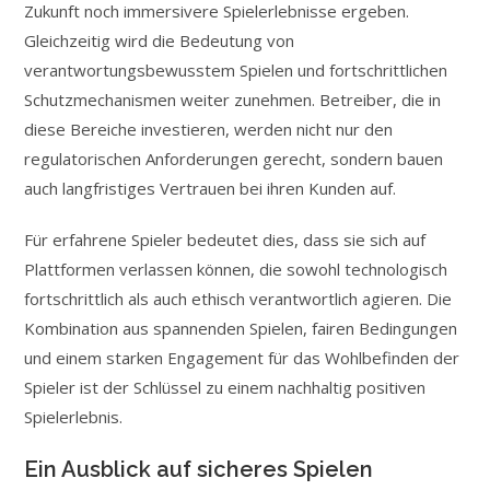
Zukunft noch immersivere Spielerlebnisse ergeben.
Gleichzeitig wird die Bedeutung von
verantwortungsbewusstem Spielen und fortschrittlichen
Schutzmechanismen weiter zunehmen. Betreiber, die in
diese Bereiche investieren, werden nicht nur den
regulatorischen Anforderungen gerecht, sondern bauen
auch langfristiges Vertrauen bei ihren Kunden auf.
Für erfahrene Spieler bedeutet dies, dass sie sich auf
Plattformen verlassen können, die sowohl technologisch
fortschrittlich als auch ethisch verantwortlich agieren. Die
Kombination aus spannenden Spielen, fairen Bedingungen
und einem starken Engagement für das Wohlbefinden der
Spieler ist der Schlüssel zu einem nachhaltig positiven
Spielerlebnis.
Ein Ausblick auf sicheres Spielen