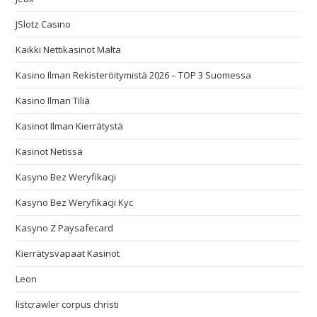
JSlotz Casino
Kaikki Nettikasinot Malta
Kasino Ilman Rekisteröitymistä 2026 – TOP 3 Suomessa
Kasino Ilman Tiliä
Kasinot Ilman Kierrätystä
Kasinot Netissä
Kasyno Bez Weryfikacji
Kasyno Bez Weryfikacji Kyc
Kasyno Z Paysafecard
Kierrätysvapaat Kasinot
Leon
listcrawler corpus christi