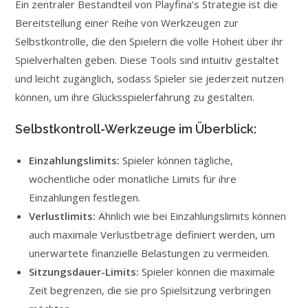
Ein zentraler Bestandteil von Playfina’s Strategie ist die
Bereitstellung einer Reihe von Werkzeugen zur
Selbstkontrolle, die den Spielern die volle Hoheit über ihr
Spielverhalten geben. Diese Tools sind intuitiv gestaltet
und leicht zugänglich, sodass Spieler sie jederzeit nutzen
können, um ihre Glücksspielerfahrung zu gestalten.
Selbstkontroll-Werkzeuge im Überblick:
Einzahlungslimits:
Spieler können tägliche,
wöchentliche oder monatliche Limits für ihre
Einzahlungen festlegen.
Verlustlimits:
Ähnlich wie bei Einzahlungslimits können
auch maximale Verlustbeträge definiert werden, um
unerwartete finanzielle Belastungen zu vermeiden.
Sitzungsdauer-Limits:
Spieler können die maximale
Zeit begrenzen, die sie pro Spielsitzung verbringen