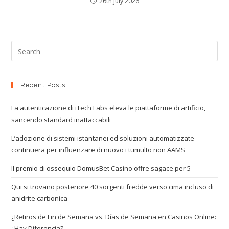
26th July 2026
Recent Posts
La autenticazione di iTech Labs eleva le piattaforme di artificio,
sancendo standard inattaccabili
L’adozione di sistemi istantanei ed soluzioni automatizzate
continuera per influenzare di nuovo i tumulto non AAMS
Il premio di ossequio DomusBet Casino offre sagace per 5
Qui si trovano posteriore 40 sorgenti fredde verso cima incluso di
anidrite carbonica
¿Retiros de Fin de Semana vs. Días de Semana en Casinos Online:
¿Hay Diferencia?