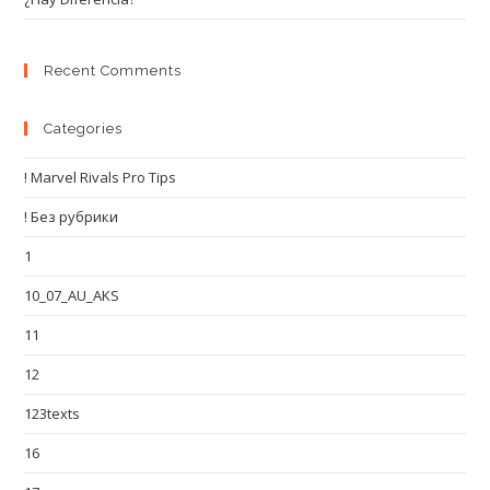
Recent Comments
Categories
! Marvel Rivals Pro Tips
! Без рубрики
1
10_07_AU_AKS
11
12
123texts
16