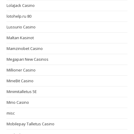
LolaJack Casino
lotohelp.ru 80
Lussurio Casino
Maltan Kasinot
Mamzinobet Casino
Megapari New Casinos
Millioner Casino
MineBit Casino
Minimitalletus 5E
Mino Casino
misc
Mobilepay Talletus Casino