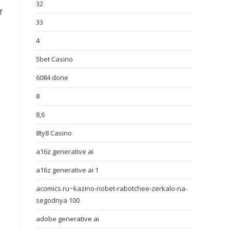
32
f
33
4
5bet Casino
6084 done
8
8,6
8ty8 Casino
,
a16z generative ai
a16z generative ai 1
acomics.ru~kazino-riobet-rabotchee-zerkalo-na-
segodnya 100
adobe generative ai