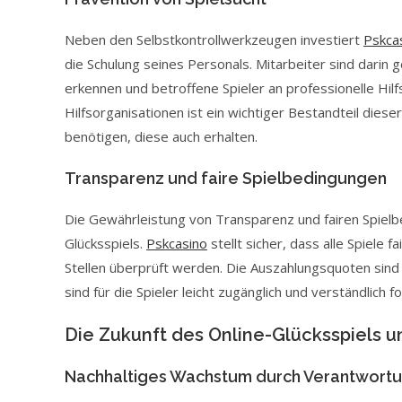
Neben den Selbstkontrollwerkzeugen investiert
Pskca
die Schulung seines Personals. Mitarbeiter sind darin
erkennen und betroffene Spieler an professionelle Hi
Hilfsorganisationen ist ein wichtiger Bestandteil dies
benötigen, diese auch erhalten.
Transparenz und faire Spielbedingungen
Die Gewährleistung von Transparenz und fairen Spielb
Glücksspiels.
Pskcasino
stellt sicher, dass alle Spiele
Stellen überprüft werden. Die Auszahlungsquoten sind
sind für die Spieler leicht zugänglich und verständlich fo
Die Zukunft des Online-Glücksspiels u
Nachhaltiges Wachstum durch Verantwort