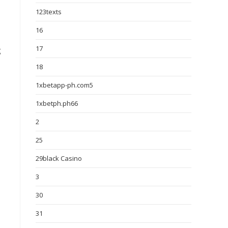
123texts
16
17
g
18
1xbetapp-ph.com5
1xbetph.ph66
2
25
29black Casino
3
30
31