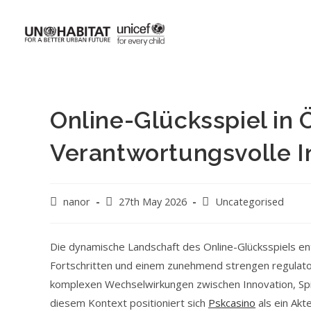
Online-Glücksspiel in 
Verantwortungsvolle I
nanor
27th May 2026
Uncategorised
Die dynamische Landschaft des Online-Glücksspiels ent
Fortschritten und einem zunehmend strengen regulatori
komplexen Wechselwirkungen zwischen Innovation, Sp
diesem Kontext positioniert sich
Pskcasino
als ein Akt