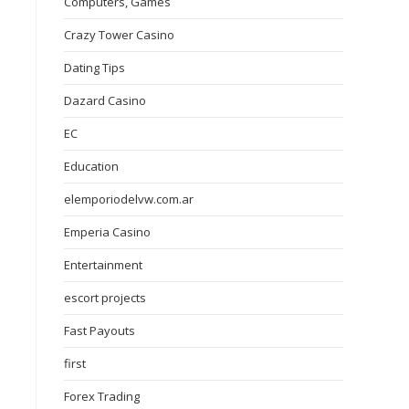
Computers, Games
Crazy Tower Сasino
Dating Tips
Dazard Casino
EC
Education
elemporiodelvw.com.ar
Emperia Casino
Entertainment
escort projects
Fast Payouts
first
Forex Trading