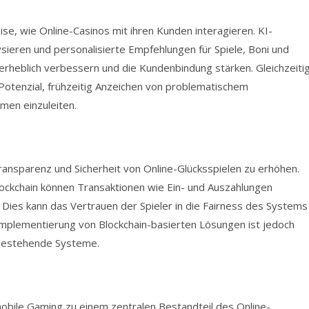
eise, wie Online-Casinos mit ihren Kunden interagieren. KI-
sieren und personalisierte Empfehlungen für Spiele, Boni und
erheblich verbessern und die Kundenbindung stärken. Gleichzeiti
 Potenzial, frühzeitig Anzeichen von problematischem
men einzuleiten.
Transparenz und Sicherheit von Online-Glücksspielen zu erhöhen.
lockchain können Transaktionen wie Ein- und Auszahlungen
Dies kann das Vertrauen der Spieler in die Fairness des Systems
e Implementierung von Blockchain-basierten Lösungen ist jedoch
n bestehende Systeme.
bile Gaming zu einem zentralen Bestandteil des Online-