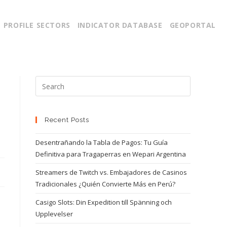
PROFILE SECTORS
INDICATOR DATABASE
GEOPORTAL
Recent Posts
Desentrañando la Tabla de Pagos: Tu Guía
Definitiva para Tragaperras en Wepari Argentina
Streamers de Twitch vs. Embajadores de Casinos
Tradicionales ¿Quién Convierte Más en Perú?
Casigo Slots: Din Expedition till Spänning och
Upplevelser