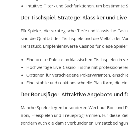
Intuitive Filter- und Suchfunktionen, um bestimmte Sp
Der Tischspiel-Stratege: Klassiker und Liv
Für Spieler, die strategische Tiefe und klassische Cas
sind die Qualität der Tischspiele und die Vielfalt der V
Herzstück. Empfehlenswerte Casinos für diese Spieler 
Eine breite Palette an klassischen Tischspielen in v
Hochwertige Live-Casino-Tische mit professionellen
Optionen für verschiedene Pokervarianten, einschlie
Eine stabile und reaktionsschnelle Plattform, die ei
Der Bonusjäger: Attraktive Angebote und 
Manche Spieler legen besonderen Wert auf Boni und 
Boni, Freispielen und Treueprogrammen. Für diese Zielg
sondern auch die damit verbundenen Umsatzbedingungen