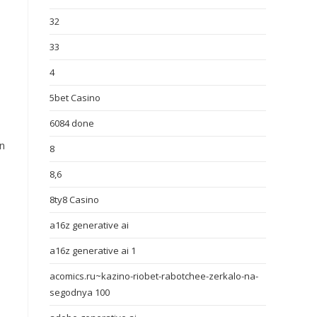
32
33
4
5bet Casino
6084 done
in
8
8,6
8ty8 Casino
a16z generative ai
a16z generative ai 1
acomics.ru~kazino-riobet-rabotchee-zerkalo-na-
segodnya 100