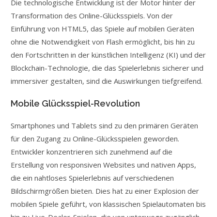
Die technologische Entwicklung ist der Motor hinter der
Transformation des Online-Glücksspiels. Von der
Einführung von HTML5, das Spiele auf mobilen Geräten
ohne die Notwendigkeit von Flash ermöglicht, bis hin zu
den Fortschritten in der künstlichen Intelligenz (KI) und der
Blockchain-Technologie, die das Spielerlebnis sicherer und
immersiver gestalten, sind die Auswirkungen tiefgreifend.
Mobile Glücksspiel-Revolution
Smartphones und Tablets sind zu den primären Geräten
für den Zugang zu Online-Glücksspielen geworden.
Entwickler konzentrieren sich zunehmend auf die
Erstellung von responsiven Websites und nativen Apps,
die ein nahtloses Spielerlebnis auf verschiedenen
Bildschirmgrößen bieten. Dies hat zu einer Explosion der
mobilen Spiele geführt, von klassischen Spielautomaten bis