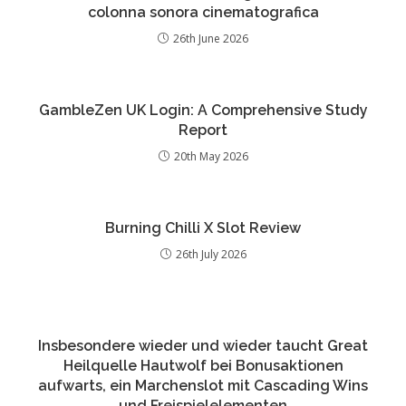
colonna sonora cinematografica
26th June 2026
GambleZen UK Login: A Comprehensive Study
Report
20th May 2026
Burning Chilli X Slot Review
26th July 2026
Insbesondere wieder und wieder taucht Great
Heilquelle Hautwolf bei Bonusaktionen
aufwarts, ein Marchenslot mit Cascading Wins
und Freispielelementen