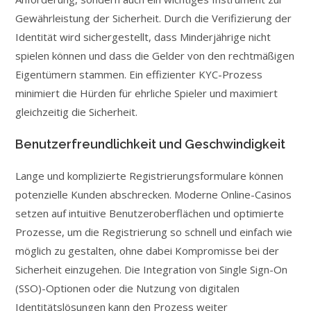
Gewährleistung der Sicherheit. Durch die Verifizierung der
Identität wird sichergestellt, dass Minderjährige nicht
spielen können und dass die Gelder von den rechtmäßigen
Eigentümern stammen. Ein effizienter KYC-Prozess
minimiert die Hürden für ehrliche Spieler und maximiert
gleichzeitig die Sicherheit.
Benutzerfreundlichkeit und Geschwindigkeit
Lange und komplizierte Registrierungsformulare können
potenzielle Kunden abschrecken. Moderne Online-Casinos
setzen auf intuitive Benutzeroberflächen und optimierte
Prozesse, um die Registrierung so schnell und einfach wie
möglich zu gestalten, ohne dabei Kompromisse bei der
Sicherheit einzugehen. Die Integration von Single Sign-On
(SSO)-Optionen oder die Nutzung von digitalen
Identitätslösungen kann den Prozess weiter