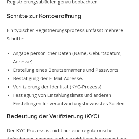
Registrierungsabläufen genau beobachten.
Schritte zur Kontoeröffnung
Ein typischer Registrierungsprozess umfasst mehrere
Schritte:
Angabe persönlicher Daten (Name, Geburtsdatum,
Adresse).
Erstellung eines Benutzernamens und Passworts.
Bestätigung der E-Mail-Adresse.
Verifizierung der Identität (KYC-Prozess).
Festlegung von Einzahlungslimits und anderen
Einstellungen für verantwortungsbewusstes Spielen.
Bedeutung der Verifizierung (KYC)
Der KYC-Prozess ist nicht nur eine regulatorische
Anforderung, sondern auch ein wichtiges Instrument zur