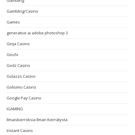
Gambling
Gambling/Casino
Games
generative ai adobe photoshop 3
Ginja Casino
Giochi
Godz Casino
Golazzo Casino
Golisimo Casino
Google Pay Casino
IGAMING
Ilmaiskierroksia Ilman Kierrätystä
Instant Casino