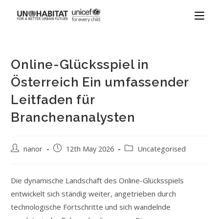
Online-Glücksspiel in
Österreich Ein umfassender
Leitfaden für
Branchenanalysten
nanor
12th May 2026
Uncategorised
Die dynamische Landschaft des Online-Glücksspiels
entwickelt sich ständig weiter, angetrieben durch
technologische Fortschritte und sich wandelnde