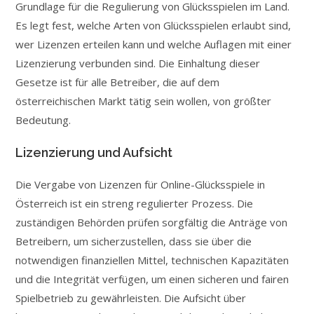
Grundlage für die Regulierung von Glücksspielen im Land.
Es legt fest, welche Arten von Glücksspielen erlaubt sind,
wer Lizenzen erteilen kann und welche Auflagen mit einer
Lizenzierung verbunden sind. Die Einhaltung dieser
Gesetze ist für alle Betreiber, die auf dem
österreichischen Markt tätig sein wollen, von größter
Bedeutung.
Lizenzierung und Aufsicht
Die Vergabe von Lizenzen für Online-Glücksspiele in
Österreich ist ein streng regulierter Prozess. Die
zuständigen Behörden prüfen sorgfältig die Anträge von
Betreibern, um sicherzustellen, dass sie über die
notwendigen finanziellen Mittel, technischen Kapazitäten
und die Integrität verfügen, um einen sicheren und fairen
Spielbetrieb zu gewährleisten. Die Aufsicht über