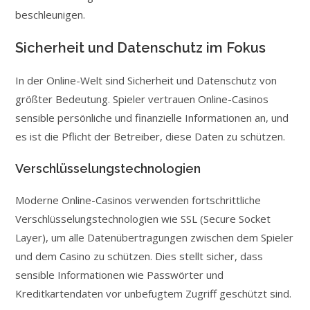
beschleunigen.
Sicherheit und Datenschutz im Fokus
In der Online-Welt sind Sicherheit und Datenschutz von
größter Bedeutung. Spieler vertrauen Online-Casinos
sensible persönliche und finanzielle Informationen an, und
es ist die Pflicht der Betreiber, diese Daten zu schützen.
Verschlüsselungstechnologien
Moderne Online-Casinos verwenden fortschrittliche
Verschlüsselungstechnologien wie SSL (Secure Socket
Layer), um alle Datenübertragungen zwischen dem Spieler
und dem Casino zu schützen. Dies stellt sicher, dass
sensible Informationen wie Passwörter und
Kreditkartendaten vor unbefugtem Zugriff geschützt sind.