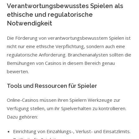
Verantwortungsbewusstes Spielen als
ethische und regulatorische
Notwendigkeit
Die Förderung von verantwortungsbewusstem Spielen ist
nicht nur eine ethische Verpflichtung, sondern auch eine
regulatorische Anforderung. Branchenanalysten sollten die
Bemühungen von Casinos in diesem Bereich genau
bewerten.
Tools und Ressourcen für Spieler
Online-Casinos müssen ihren Spielern Werkzeuge zur
Verfügung stellen, um ihr Spielverhalten zu kontrollieren.
Dazu gehören:
Einrichtung von Einzahlungs-, Verlust- und Einsatzlimits.