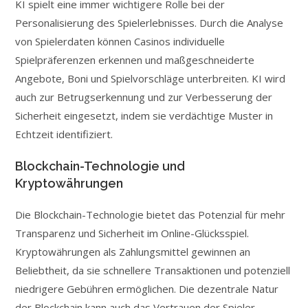
KI spielt eine immer wichtigere Rolle bei der
Personalisierung des Spielerlebnisses. Durch die Analyse
von Spielerdaten können Casinos individuelle
Spielpräferenzen erkennen und maßgeschneiderte
Angebote, Boni und Spielvorschläge unterbreiten. KI wird
auch zur Betrugserkennung und zur Verbesserung der
Sicherheit eingesetzt, indem sie verdächtige Muster in
Echtzeit identifiziert.
Blockchain-Technologie und
Kryptowährungen
Die Blockchain-Technologie bietet das Potenzial für mehr
Transparenz und Sicherheit im Online-Glücksspiel.
Kryptowährungen als Zahlungsmittel gewinnen an
Beliebtheit, da sie schnellere Transaktionen und potenziell
niedrigere Gebühren ermöglichen. Die dezentrale Natur
der Blockchain kann auch das Vertrauen der Spieler