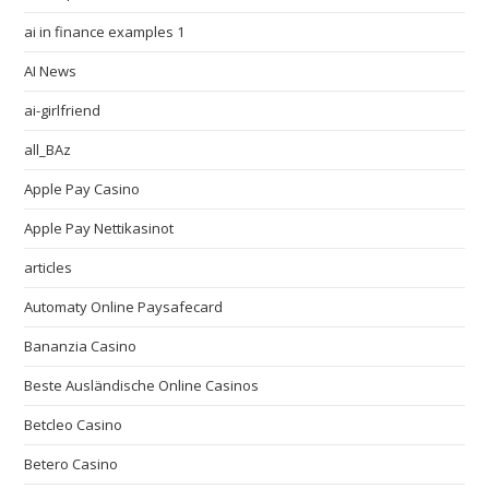
ai in finance examples 1
AI News
ai-girlfriend
all_BAz
Apple Pay Casino
Apple Pay Nettikasinot
articles
Automaty Online Paysafecard
Bananzia Casino
Beste Ausländische Online Casinos
Betcleo Casino
Betero Casino