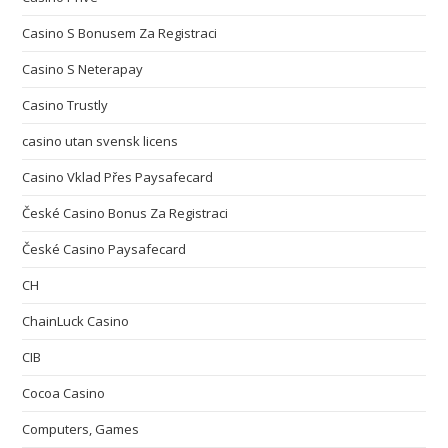
Casino S Bonusem Za Registraci
Casino S Neterapay
Casino Trustly
casino utan svensk licens
Casino Vklad Přes Paysafecard
České Casino Bonus Za Registraci
České Casino Paysafecard
CH
ChainLuck Casino
CIB
Cocoa Casino
Computers, Games