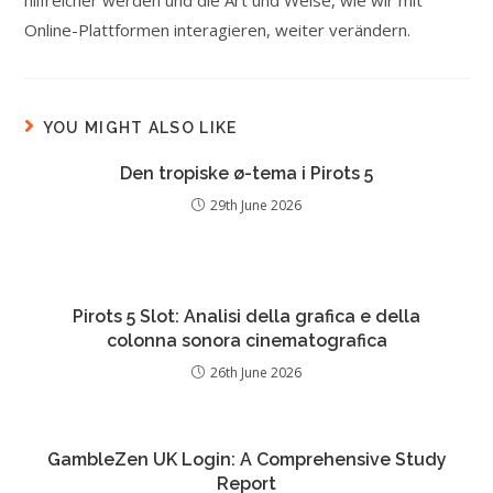
hilfreicher werden und die Art und Weise, wie wir mit
Online-Plattformen interagieren, weiter verändern.
YOU MIGHT ALSO LIKE
Den tropiske ø-tema i Pirots 5
29th June 2026
Pirots 5 Slot: Analisi della grafica e della
colonna sonora cinematografica
26th June 2026
GambleZen UK Login: A Comprehensive Study
Report