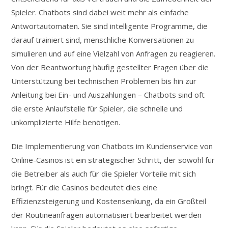
Spieler. Chatbots sind dabei weit mehr als einfache
Antwortautomaten. Sie sind intelligente Programme, die
darauf trainiert sind, menschliche Konversationen zu
simulieren und auf eine Vielzahl von Anfragen zu reagieren.
Von der Beantwortung häufig gestellter Fragen über die
Unterstützung bei technischen Problemen bis hin zur
Anleitung bei Ein- und Auszahlungen – Chatbots sind oft
die erste Anlaufstelle für Spieler, die schnelle und
unkomplizierte Hilfe benötigen.
Die Implementierung von Chatbots im Kundenservice von
Online-Casinos ist ein strategischer Schritt, der sowohl für
die Betreiber als auch für die Spieler Vorteile mit sich
bringt. Für die Casinos bedeutet dies eine
Effizienzsteigerung und Kostensenkung, da ein Großteil
der Routineanfragen automatisiert bearbeitet werden