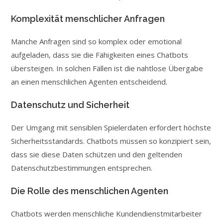
Komplexität menschlicher Anfragen
Manche Anfragen sind so komplex oder emotional
aufgeladen, dass sie die Fähigkeiten eines Chatbots
übersteigen. In solchen Fällen ist die nahtlose Übergabe
an einen menschlichen Agenten entscheidend.
Datenschutz und Sicherheit
Der Umgang mit sensiblen Spielerdaten erfordert höchste
Sicherheitsstandards. Chatbots müssen so konzipiert sein,
dass sie diese Daten schützen und den geltenden
Datenschutzbestimmungen entsprechen.
Die Rolle des menschlichen Agenten
Chatbots werden menschliche Kundendienstmitarbeiter