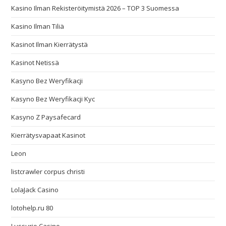
Kasino Ilman Rekisteröitymistä 2026 – TOP 3 Suomessa
Kasino Ilman Tiliä
Kasinot Ilman Kierrätystä
Kasinot Netissä
Kasyno Bez Weryfikacji
Kasyno Bez Weryfikacji Kyc
Kasyno Z Paysafecard
Kierrätysvapaat Kasinot
Leon
listcrawler corpus christi
LolaJack Casino
lotohelp.ru 80