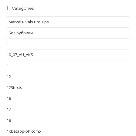
Categories
! Marvel Rivals Pro Tips
! Без рубрики
1
10_07_AU_AKS
11
12
123texts
16
17
18
1xbetapp-ph.com5