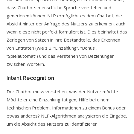
dass Chatbots menschliche Sprache verstehen und
generieren können. NLP ermöglicht es dem Chatbot, die
Absicht hinter der Anfrage des Nutzers zu erkennen, auch
wenn diese nicht perfekt formuliert ist. Dies beinhaltet das
Zerlegen von Sätzen in ihre Bestandteile, das Erkennen
von Entitäten (wie z.B. “Einzahlung”, “Bonus”,
“Spielautomat”) und das Verstehen von Beziehungen
zwischen Wörtern.
Intent Recognition
Der Chatbot muss verstehen, was der Nutzer möchte.
Möchte er eine Einzahlung tätigen, Hilfe bei einem
technischen Problem, Informationen zu einem Bonus oder
etwas anderes? NLP-Algorithmen analysieren die Eingabe,
um die Absicht des Nutzers zu identifizieren.