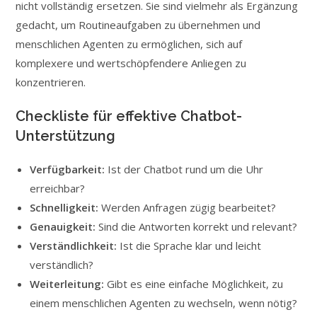
nicht vollständig ersetzen. Sie sind vielmehr als Ergänzung
gedacht, um Routineaufgaben zu übernehmen und
menschlichen Agenten zu ermöglichen, sich auf
komplexere und wertschöpfendere Anliegen zu
konzentrieren.
Checkliste für effektive Chatbot-
Unterstützung
Verfügbarkeit:
Ist der Chatbot rund um die Uhr
erreichbar?
Schnelligkeit:
Werden Anfragen zügig bearbeitet?
Genauigkeit:
Sind die Antworten korrekt und relevant?
Verständlichkeit:
Ist die Sprache klar und leicht
verständlich?
Weiterleitung:
Gibt es eine einfache Möglichkeit, zu
einem menschlichen Agenten zu wechseln, wenn nötig?