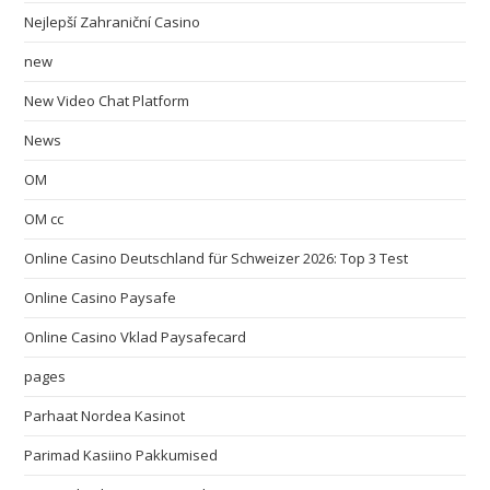
Nejlepší Zahraniční Casino
new
New Video Chat Platform
News
OM
OM cc
Online Casino Deutschland für Schweizer 2026: Top 3 Test
Online Casino Paysafe
Online Casino Vklad Paysafecard
pages
Parhaat Nordea Kasinot
Parimad Kasiino Pakkumised