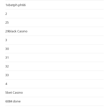
1xbetph.ph66
2
25
29black Casino
3
30
31
32
33
4
5bet Casino
6084 done