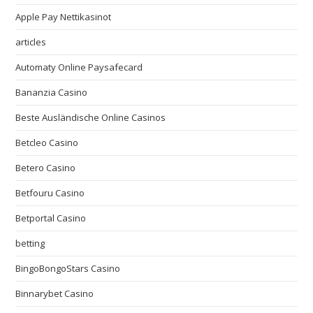
Apple Pay Nettikasinot
articles
Automaty Online Paysafecard
Bananzia Casino
Beste Ausländische Online Casinos
Betcleo Casino
Betero Casino
Betfouru Casino
Betportal Casino
betting
BingoBongoStars Casino
Binnarybet Casino