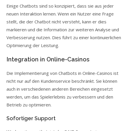
Einige Chatbots sind so konzipiert, dass sie aus jeder
neuen Interaktion lernen. Wenn ein Nutzer eine Frage
stellt, die der Chatbot nicht versteht, kann er dies
markieren und die Information zur weiteren Analyse und
Verbesserung nutzen. Dies führt zu einer kontinuierlichen
Optimierung der Leistung.
Integration in Online-Casinos
Die Implementierung von Chatbots in Online-Casinos ist
nicht nur auf den Kundenservice beschränkt. Sie können
auch in verschiedenen anderen Bereichen eingesetzt
werden, um das Spielerlebnis zu verbessern und den
Betrieb zu optimieren.
Sofortiger Support