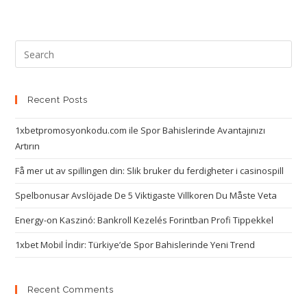
Recent Posts
1xbetpromosyonkodu.com ile Spor Bahislerinde Avantajınızı
Artırın
Få mer ut av spillingen din: Slik bruker du ferdigheter i casinospill
Spelbonusar Avslöjade De 5 Viktigaste Villkoren Du Måste Veta
Energy-on Kaszinó: Bankroll Kezelés Forintban Profi Tippekkel
1xbet Mobil İndir: Türkiye’de Spor Bahislerinde Yeni Trend
Recent Comments