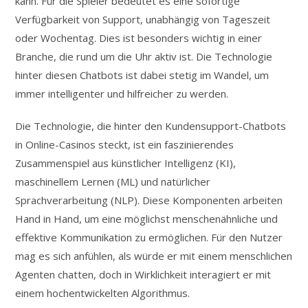
kann. Für die Spieler bedeutet es eine sofortige
Verfügbarkeit von Support, unabhängig von Tageszeit
oder Wochentag. Dies ist besonders wichtig in einer
Branche, die rund um die Uhr aktiv ist. Die Technologie
hinter diesen Chatbots ist dabei stetig im Wandel, um
immer intelligenter und hilfreicher zu werden.
Die Technologie, die hinter den Kundensupport-Chatbots
in Online-Casinos steckt, ist ein faszinierendes
Zusammenspiel aus künstlicher Intelligenz (KI),
maschinellem Lernen (ML) und natürlicher
Sprachverarbeitung (NLP). Diese Komponenten arbeiten
Hand in Hand, um eine möglichst menschenähnliche und
effektive Kommunikation zu ermöglichen. Für den Nutzer
mag es sich anfühlen, als würde er mit einem menschlichen
Agenten chatten, doch in Wirklichkeit interagiert er mit
einem hochentwickelten Algorithmus.