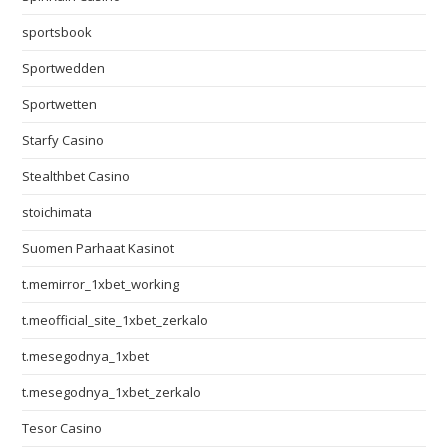
sportsbook
Sportwedden
Sportwetten
Starfy Casino
Stealthbet Casino
stoichimata
Suomen Parhaat Kasinot
t.memirror_1xbet_working
t.meofficial_site_1xbet_zerkalo
t.mesegodnya_1xbet
t.mesegodnya_1xbet_zerkalo
Tesor Casino