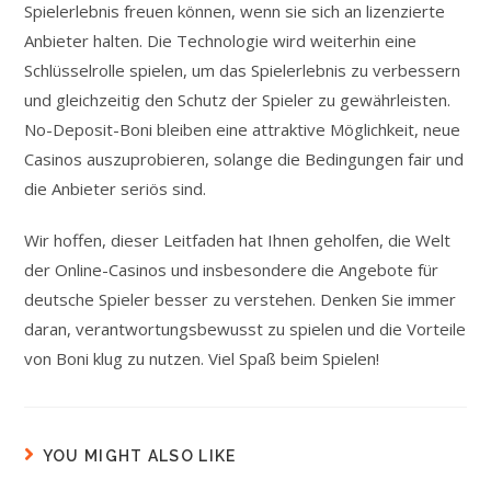
Spielerlebnis freuen können, wenn sie sich an lizenzierte
Anbieter halten. Die Technologie wird weiterhin eine
Schlüsselrolle spielen, um das Spielerlebnis zu verbessern
und gleichzeitig den Schutz der Spieler zu gewährleisten.
No-Deposit-Boni bleiben eine attraktive Möglichkeit, neue
Casinos auszuprobieren, solange die Bedingungen fair und
die Anbieter seriös sind.
Wir hoffen, dieser Leitfaden hat Ihnen geholfen, die Welt
der Online-Casinos und insbesondere die Angebote für
deutsche Spieler besser zu verstehen. Denken Sie immer
daran, verantwortungsbewusst zu spielen und die Vorteile
von Boni klug zu nutzen. Viel Spaß beim Spielen!
YOU MIGHT ALSO LIKE