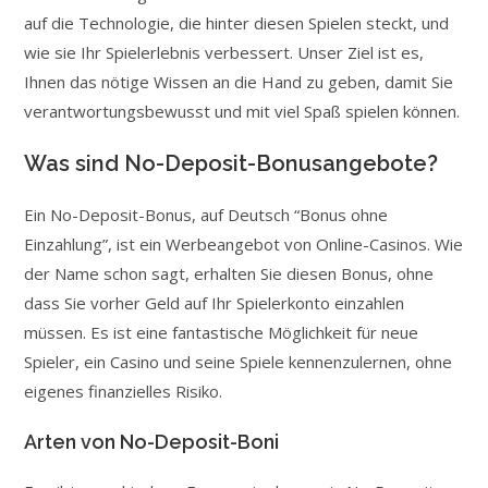
auf die Technologie, die hinter diesen Spielen steckt, und
wie sie Ihr Spielerlebnis verbessert. Unser Ziel ist es,
Ihnen das nötige Wissen an die Hand zu geben, damit Sie
verantwortungsbewusst und mit viel Spaß spielen können.
Was sind No-Deposit-Bonusangebote?
Ein No-Deposit-Bonus, auf Deutsch “Bonus ohne
Einzahlung”, ist ein Werbeangebot von Online-Casinos. Wie
der Name schon sagt, erhalten Sie diesen Bonus, ohne
dass Sie vorher Geld auf Ihr Spielerkonto einzahlen
müssen. Es ist eine fantastische Möglichkeit für neue
Spieler, ein Casino und seine Spiele kennenzulernen, ohne
eigenes finanzielles Risiko.
Arten von No-Deposit-Boni