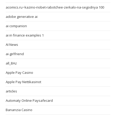
acomics.ru~kazino-riobet-rabotchee-zerkalo-na-segodnya 100
adobe generative ai
ai companion
ai in finance examples 1
AI News
ai-girlfriend
all_BAz
Apple Pay Casino
Apple Pay Nettikasinot
articles
Automaty Online Paysafecard
Bananzia Casino