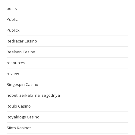
posts
Public
Publick
Redracer Casino
Reelson Casino
resources
review
Ringospin Casino
riobet_zerkalo_na_segodnya
Roulo Casino
Royaldogs Casino
Siirto Kasinot