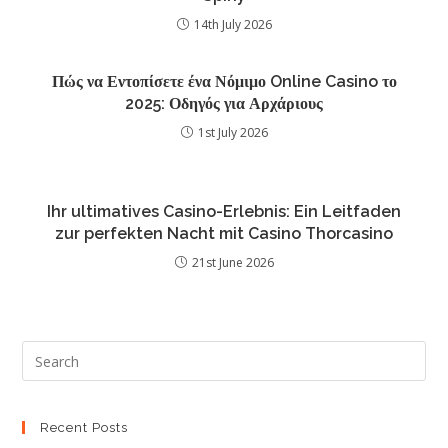
14th July 2026
Πώς να Εντοπίσετε ένα Νόμιμο Online Casino το
2025: Οδηγός για Αρχάριους
1st July 2026
Ihr ultimatives Casino-Erlebnis: Ein Leitfaden
zur perfekten Nacht mit Casino Thorcasino
21st June 2026
Recent Posts