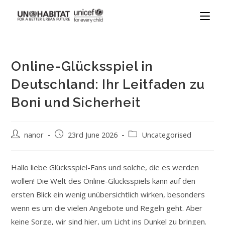
Online-Glücksspiel in
Deutschland: Ihr Leitfaden zu
Boni und Sicherheit
nanor
23rd June 2026
Uncategorised
Hallo liebe Glücksspiel-Fans und solche, die es werden
wollen! Die Welt des Online-Glücksspiels kann auf den
ersten Blick ein wenig unübersichtlich wirken, besonders
wenn es um die vielen Angebote und Regeln geht. Aber
keine Sorge, wir sind hier, um Licht ins Dunkel zu bringen.