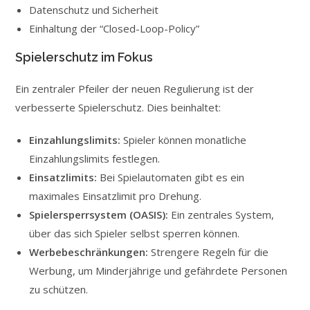
Datenschutz und Sicherheit
Einhaltung der “Closed-Loop-Policy”
Spielerschutz im Fokus
Ein zentraler Pfeiler der neuen Regulierung ist der
verbesserte Spielerschutz. Dies beinhaltet:
Einzahlungslimits:
Spieler können monatliche
Einzahlungslimits festlegen.
Einsatzlimits:
Bei Spielautomaten gibt es ein
maximales Einsatzlimit pro Drehung.
Spielersperrsystem (OASIS):
Ein zentrales System,
über das sich Spieler selbst sperren können.
Werbebeschränkungen:
Strengere Regeln für die
Werbung, um Minderjährige und gefährdete Personen
zu schützen.