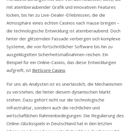
mit atemberaubender Grafik und innovativen Features
locken, bis hin zu Live-Dealer-Erlebnissen, die die
Atmosphäre eines echten Casinos nach Hause bringen –
die technologische Entwicklung ist atemberaubend. Doch
hinter der glitzernden Fassade verbergen sich komplexe
Systeme, die von fortschrittlicher Software bis hin zu
ausgeklügelten Sicherheitsmaßnahmen reichen. Ein
Beispiel für ein Online-Casino, das diese Entwicklungen
aufgreift, ist
BetScore Casino
.
Für uns als Analysten ist es unerlässlich, die Mechanismen
zu verstehen, die hinter diesem dynamischen Markt
stehen. Dazu gehört nicht nur die technologische
Infrastruktur, sondern auch die rechtlichen und
wirtschaftlichen Rahmenbedingungen. Die Regulierung des
Online-Glücksspiels in Deutschland hat in den letzten