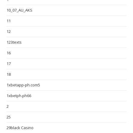
10_07_AU_AKS
11
12
123texts
16
17
18
1xbetapp-ph.com5
1xbetph.ph66
2
25
29black Casino