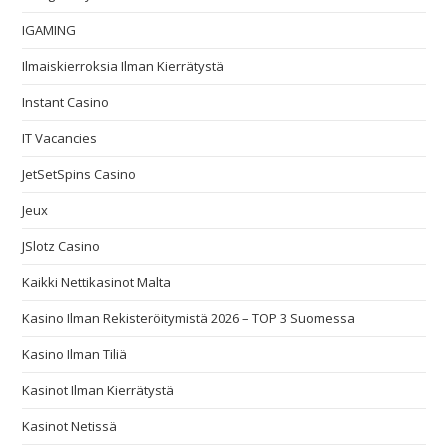
IGAMING
Ilmaiskierroksia Ilman Kierrätystä
Instant Casino
IT Vacancies
JetSetSpins Casino
Jeux
JSlotz Casino
Kaikki Nettikasinot Malta
Kasino Ilman Rekisteröitymistä 2026 – TOP 3 Suomessa
Kasino Ilman Tiliä
Kasinot Ilman Kierrätystä
Kasinot Netissä