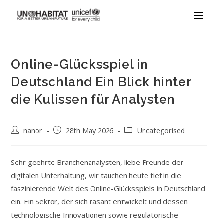
Online-Glücksspiel in
Deutschland Ein Blick hinter
die Kulissen für Analysten
nanor
28th May 2026
Uncategorised
Sehr geehrte Branchenanalysten, liebe Freunde der
digitalen Unterhaltung, wir tauchen heute tief in die
faszinierende Welt des Online-Glücksspiels in Deutschland
ein. Ein Sektor, der sich rasant entwickelt und dessen
technologische Innovationen sowie regulatorische