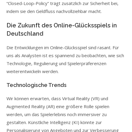
“Closed-Loop-Policy” trägt zusätzlich zur Sicherheit bei,
indem sie den Geldfluss nachvollziehbar macht.
Die Zukunft des Online-Glücksspiels in
Deutschland
Die Entwicklungen im Online-Glücksspiel sind rasant. Für
uns als Analysten ist es spannend zu beobachten, wie sich
Technologie, Regulierung und Spielerpräferenzen
weiterentwickeln werden.
Technologische Trends
Wir können erwarten, dass Virtual Reality (VR) und
Augmented Reality (AR) eine größere Rolle spielen
werden, um das Spielerlebnis noch immersiver zu
gestalten. Künstliche Intelligenz (KI) könnte zur
Personalisierung von Angeboten und zur Verbesserung