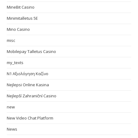
MineBit Casino
Minimitalletus 5E
Mino Casino
misc
Mobilepay Talletus Casino
my_texts
N1 Αξιολόγηση Καζίνο
Nejlepsi Online Kasina
Nejlepší Zahraniční Casino
new
New Video Chat Platform
News