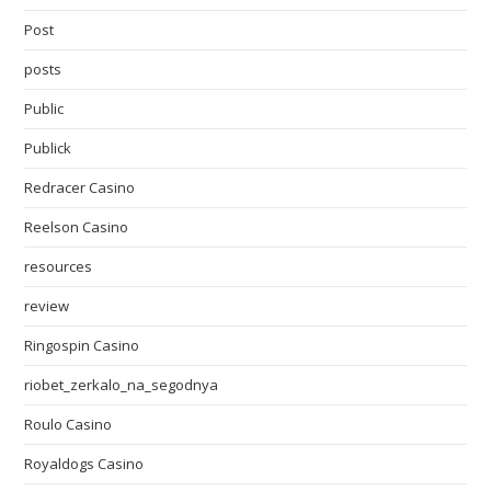
Post
posts
Public
Publick
Redracer Casino
Reelson Casino
resources
review
Ringospin Casino
riobet_zerkalo_na_segodnya
Roulo Casino
Royaldogs Casino