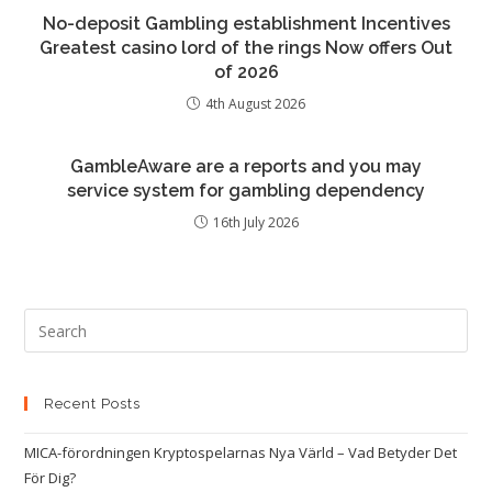
No-deposit Gambling establishment Incentives
Greatest casino lord of the rings Now offers Out
of 2026
4th August 2026
GambleAware are a reports and you may
service system for gambling dependency
16th July 2026
Recent Posts
MICA-förordningen Kryptospelarnas Nya Värld – Vad Betyder Det
För Dig?