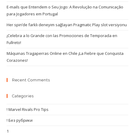
E-mails que Entendem o Seu Jogo: A Revolução na Comunicação
para Jogadores em Portugal
Her spin’de farklı deneyim sağlayan Pragmatic Play slot versiyonu
¡Celebra a lo Grande con las Promociones de Temporada en
Fullreto!
Máquinas Tragaperras Online en Chile ¡La Fiebre que Conquista
Corazones!
Recent Comments
Categories
! Marvel Rivals Pro Tips
! Без рубрики
1