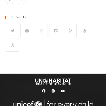
Follow Us