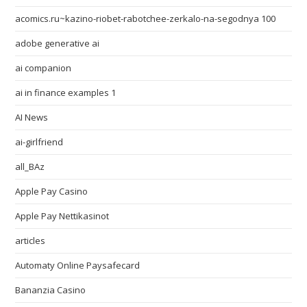
acomics.ru~kazino-riobet-rabotchee-zerkalo-na-segodnya 100
adobe generative ai
ai companion
ai in finance examples 1
AI News
ai-girlfriend
all_BAz
Apple Pay Casino
Apple Pay Nettikasinot
articles
Automaty Online Paysafecard
Bananzia Casino