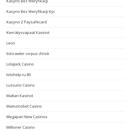
Kasyno Bez Weryfikacji
Kasyno Bez Weryfikacji Kyc
Kasyno Z Paysafecard
Kierrätysvapaat Kasinot
Leon
listcrawler corpus christi
LolaJack Casino
lotohelp.ru 80
Lussurio Casino
Maltan Kasinot
Mamzinobet Casino
Megapari New Casinos
Millioner Casino