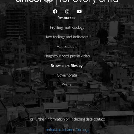
Resources:
Profiling methodology
Key findings and indicators
Mapped data
Neighbourhood profile video
Browse profiles by:
Governorate
Sector
For further information on including data,contact:
unhabitat-lebanon@un.org