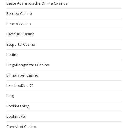
Beste Ausländische Online Casinos
Betcleo Casino
Betero Casino
Betfouru Casino
Betportal Casino
betting
BingoBongoStars Casino
Binnarybet Casino
bkschool2.ru 70
blog
Bookkeeping
bookmaker
Candybet Casino