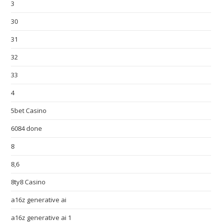
3
30
31
32
33
4
5bet Casino
6084 done
8
8,6
8ty8 Casino
a16z generative ai
a16z generative ai 1