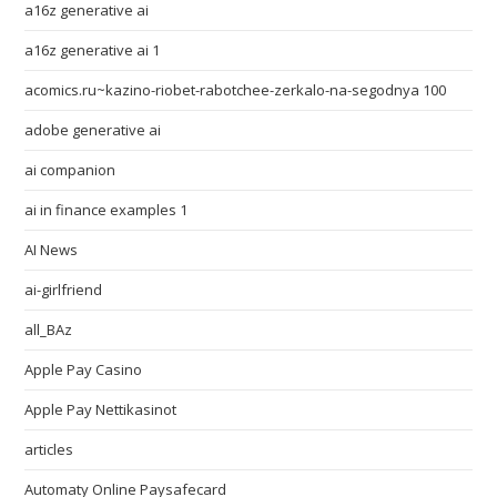
a16z generative ai
a16z generative ai 1
acomics.ru~kazino-riobet-rabotchee-zerkalo-na-segodnya 100
adobe generative ai
ai companion
ai in finance examples 1
AI News
ai-girlfriend
all_BAz
Apple Pay Casino
Apple Pay Nettikasinot
articles
Automaty Online Paysafecard