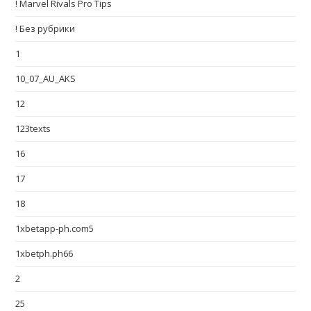
! Marvel Rivals Pro Tips
! Без рубрики
1
10_07_AU_AKS
12
123texts
16
17
18
1xbetapp-ph.com5
1xbetph.ph66
2
25