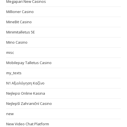
Megapari New Casinos
Millioner Casino
MineBit Casino
Minimitalletus 5E
Mino Casino
misc
Mobilepay Talletus Casino
my_texts
N1 Αξιολόγηση Καζίνο
Nejlepsi Online Kasina
Nejlepší Zahraniční Casino
new
New Video Chat Platform