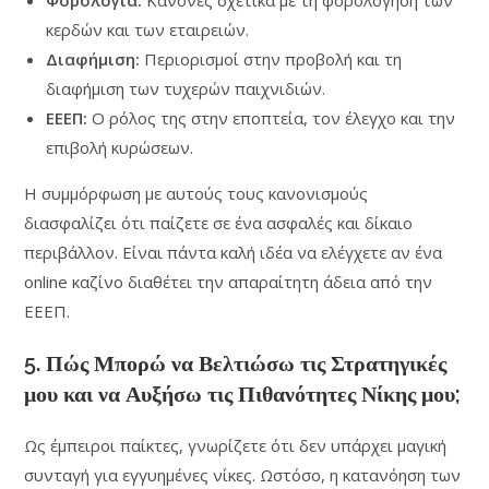
Φορολογία:
Κανόνες σχετικά με τη φορολόγηση των
κερδών και των εταιρειών.
Διαφήμιση:
Περιορισμοί στην προβολή και τη
διαφήμιση των τυχερών παιχνιδιών.
ΕΕΕΠ:
Ο ρόλος της στην εποπτεία, τον έλεγχο και την
επιβολή κυρώσεων.
Η συμμόρφωση με αυτούς τους κανονισμούς
διασφαλίζει ότι παίζετε σε ένα ασφαλές και δίκαιο
περιβάλλον. Είναι πάντα καλή ιδέα να ελέγχετε αν ένα
online καζίνο διαθέτει την απαραίτητη άδεια από την
ΕΕΕΠ.
5. Πώς Μπορώ να Βελτιώσω τις Στρατηγικές
μου και να Αυξήσω τις Πιθανότητες Νίκης μου;
Ως έμπειροι παίκτες, γνωρίζετε ότι δεν υπάρχει μαγική
συνταγή για εγγυημένες νίκες. Ωστόσο, η κατανόηση των