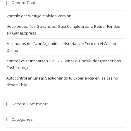
Recent Posts
Vorteile der Wettigo mobilen Version
Desbloquea Tus Ganancias: Guía Completa para Retirar Fondos
en GanaExpress
Millonarios del Azar Argentinos Historias de Éxito en el Casino
Online
Kontroll over innsatsen Din: Slik Setter du Innskuddsgrenser hos
Cash Lounge
Autocontrol en Línea: Gestionando tu Experiencia en Izzicasino
desde Chile
Recent Comments
Categories