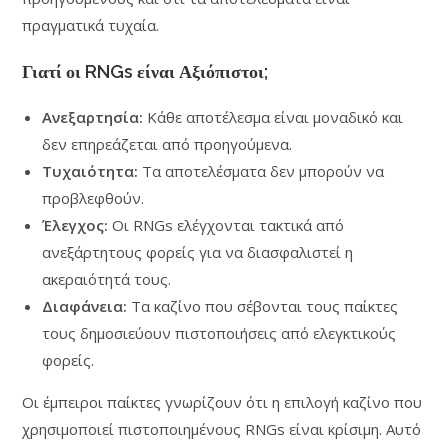
πραγματικά τυχαία.
Γιατί οι RNGs είναι Αξιόπιστοι;
Ανεξαρτησία:
Κάθε αποτέλεσμα είναι μοναδικό και
δεν επηρεάζεται από προηγούμενα.
Τυχαιότητα:
Τα αποτελέσματα δεν μπορούν να
προβλεφθούν.
Έλεγχος:
Οι RNGs ελέγχονται τακτικά από
ανεξάρτητους φορείς για να διασφαλιστεί η
ακεραιότητά τους.
Διαφάνεια:
Τα καζίνο που σέβονται τους παίκτες
τους δημοσιεύουν πιστοποιήσεις από ελεγκτικούς
φορείς.
Οι έμπειροι παίκτες γνωρίζουν ότι η επιλογή καζίνο που
χρησιμοποιεί πιστοποιημένους RNGs είναι κρίσιμη. Αυτό