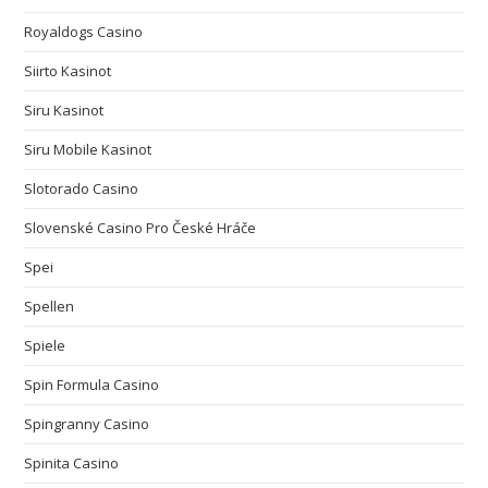
Royaldogs Casino
Siirto Kasinot
Siru Kasinot
Siru Mobile Kasinot
Slotorado Casino
Slovenské Casino Pro České Hráče
Spei
Spellen
Spiele
Spin Formula Casino
Spingranny Casino
Spinita Casino