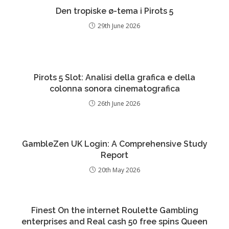
Den tropiske ø-tema i Pirots 5
29th June 2026
Pirots 5 Slot: Analisi della grafica e della
colonna sonora cinematografica
26th June 2026
GambleZen UK Login: A Comprehensive Study
Report
20th May 2026
Finest On the internet Roulette Gambling
enterprises and Real cash 50 free spins Queen