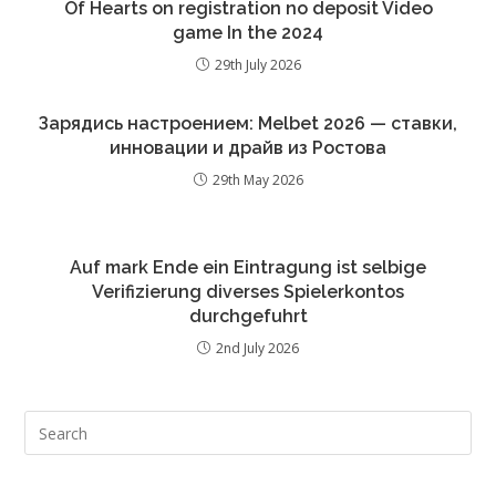
Of Hearts on registration no deposit Video
game In the 2024
29th July 2026
Зарядись настроением: Melbet 2026 — ставки,
инновации и драйв из Ростова
29th May 2026
Auf mark Ende ein Eintragung ist selbige
Verifizierung diverses Spielerkontos
durchgefuhrt
2nd July 2026