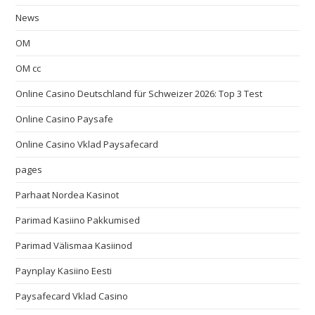
News
OM
OM cc
Online Casino Deutschland für Schweizer 2026: Top 3 Test
Online Casino Paysafe
Online Casino Vklad Paysafecard
pages
Parhaat Nordea Kasinot
Parimad Kasiino Pakkumised
Parimad Välismaa Kasiinod
Paynplay Kasiino Eesti
Paysafecard Vklad Casino