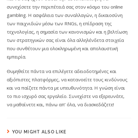
συνεχίσετε την περιπέτειά σας στον κόσμο του online
gambling. Η ασφάλεια των συναλλαγών, η δικαιοσύνη
των παιχνιδιών μέσω των RNGs, η επίδραση της
τεχνολογίας, η σημασία των κανονισμών και η βελτίωση
των στρατηγικών σας είναι όλα αλληλένδετα στοιχεία
που συνθέτουν μια ολοκληρωμένη και απολαυστική
εμπειρία.
Θυμηθείτε πάντα να επιλέγετε αδειοδοτημένες και
αξιόπιστες πλατφόρμες, να κατανοείτε τους κινδύνους
και να παίζετε πάντα με υπευθυνότητα. Η γνώση είναι
το πιο ισχυρό σας εργαλείο. Συνεχίστε να εξερευνάτε,
να μαθαίνετε και, πάνω απ’ όλα, να διασκεδάζετε!
YOU MIGHT ALSO LIKE