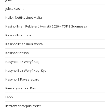
JSlotz Casino
Kaikki Nettikasinot Malta
Kasino Ilman Rekisteröitymistä 2026 – TOP 3 Suomessa
Kasino Ilman Tiliä
Kasinot Ilman Kierrätystä
Kasinot Netissä
Kasyno Bez Weryfikacji
Kasyno Bez Weryfikacji Kyc
Kasyno Z Paysafecard
Kierrätysvapaat Kasinot
Leon
listcrawler corpus christi