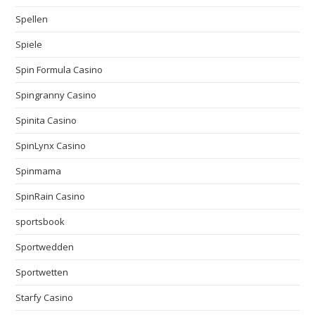
Spellen
Spiele
Spin Formula Casino
Spingranny Casino
Spinita Casino
SpinLynx Casino
Spinmama
SpinRain Casino
sportsbook
Sportwedden
Sportwetten
Starfy Casino