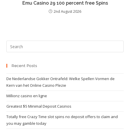
Emu Casino 29 100 percent free Spins
2nd August 2026
Recent Posts
De Nederlandse Gokker Ontrafeld: Welke Spellen Vormen de
Kern van het Online Casino Plezie
Millionz casino en ligne
Greatest $5 Minimal Deposit Casinos
Totally free Crazy Time slot spins no deposit offers to claim and
you may gamble today