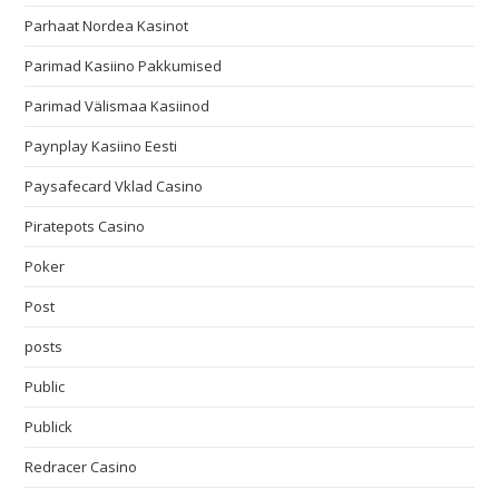
Parhaat Nordea Kasinot
Parimad Kasiino Pakkumised
Parimad Välismaa Kasiinod
Paynplay Kasiino Eesti
Paysafecard Vklad Casino
Piratepots Casino
Poker
Post
posts
Public
Publick
Redracer Casino