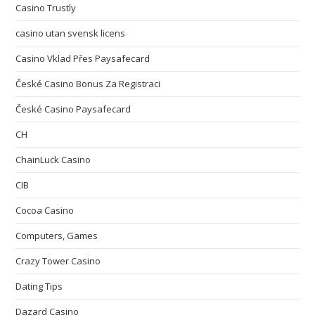
Casino Trustly
casino utan svensk licens
Casino Vklad Přes Paysafecard
České Casino Bonus Za Registraci
České Casino Paysafecard
CH
ChainLuck Casino
CIB
Cocoa Casino
Computers, Games
Crazy Tower Сasino
Dating Tips
Dazard Casino