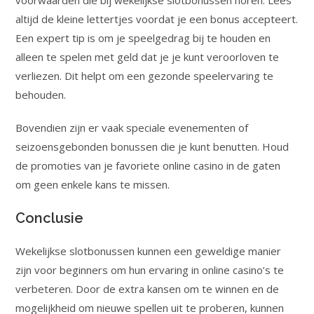
voorwaarden die bij wekelijkse slotbonussen horen. Lees
altijd de kleine lettertjes voordat je een bonus accepteert.
Een expert tip is om je speelgedrag bij te houden en
alleen te spelen met geld dat je je kunt veroorloven te
verliezen. Dit helpt om een gezonde speelervaring te
behouden.
Bovendien zijn er vaak speciale evenementen of
seizoensgebonden bonussen die je kunt benutten. Houd
de promoties van je favoriete online casino in de gaten
om geen enkele kans te missen.
Conclusie
Wekelijkse slotbonussen kunnen een geweldige manier
zijn voor beginners om hun ervaring in online casino’s te
verbeteren. Door de extra kansen om te winnen en de
mogelijkheid om nieuwe spellen uit te proberen, kunnen