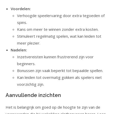
Voordelen:
Verhoogde speelervaring door extra tegoeden of
spins.
Kans om meer te winnen zonder extra kosten.
Stimuleert regelmatig spelen, wat kan leiden tot
meer plezier.
Nadelen:
Inzetvereisten kunnen frustrerend zijn voor
beginners.
Bonussen zijn vaak beperkt tot bepaalde spellen.
Kan leiden tot overmatig gokken als spelers niet
voorzichtig zijn.
Aanvullende inzichten
Het is belangrijk om goed op de hoogte te zijn van de