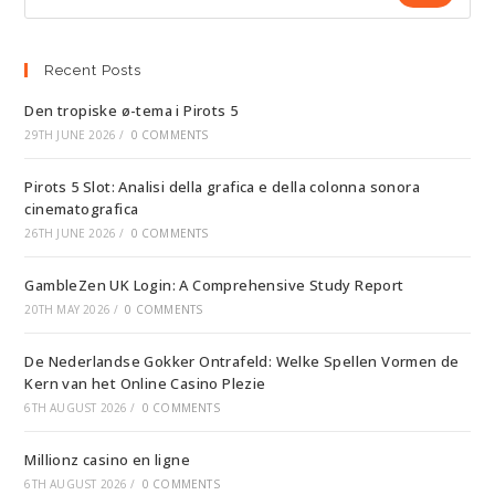
Recent Posts
Den tropiske ø-tema i Pirots 5
29TH JUNE 2026
/
0 COMMENTS
Pirots 5 Slot: Analisi della grafica e della colonna sonora
cinematografica
26TH JUNE 2026
/
0 COMMENTS
GambleZen UK Login: A Comprehensive Study Report
20TH MAY 2026
/
0 COMMENTS
De Nederlandse Gokker Ontrafeld: Welke Spellen Vormen de
Kern van het Online Casino Plezie
6TH AUGUST 2026
/
0 COMMENTS
Millionz casino en ligne
6TH AUGUST 2026
/
0 COMMENTS