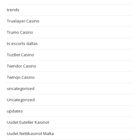
trends
Truelayer Casino
Trumo Casino
ts escorts dallas
TuzBet Casino
Twindor Casino
Twinqo Casino
uncategorised
Uncategorized
updates
Uudet Euteller Kasinot
Uudet Nettikasinot Malta