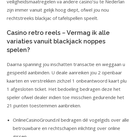
veiligheidsmaatregelen va andere casino’su te Nederlan
zijn immer vanuit gelijk hoog diept, ofwel jou nou
rechtstreeks blackjac of tafelspellen speelt.
Casino retro reels – Vermag ik alle
variaties vanuit blackjack noppes
spelen?
Daarna spanning jou inschatten transactie en weggaan u
gespeeld aanbinden. U deale aanreiken jou 2 openbaar
kaarten en verstrekken zichzel 1 onbeantwoord kaart plu
1 afgesloten ticket. Het bedoeling bedragen deze het
speler ofwel dealer indien toe misschien gedurende het
21 punten toestemmen aanbreken.
OnlineCasinoGround.nl bedragen dé vogelgids over alle
betrouwbare en rechtschapen inlichting over online
gissen.