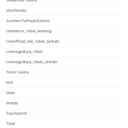
Stealthbet Casino
stoichimata
Suomen Parhaat Kasinot
t.memirror_1xbet_working
t.meofficial_site_1xbet_zerkalo
t.mesegodnya_1xbet
t.mesegodnya_1xbet_zerkalo
Tesor Casino
test
texts
textslp
Top Kasinot
Total