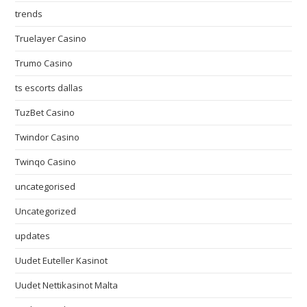
trends
Truelayer Casino
Trumo Casino
ts escorts dallas
TuzBet Casino
Twindor Casino
Twinqo Casino
uncategorised
Uncategorized
updates
Uudet Euteller Kasinot
Uudet Nettikasinot Malta