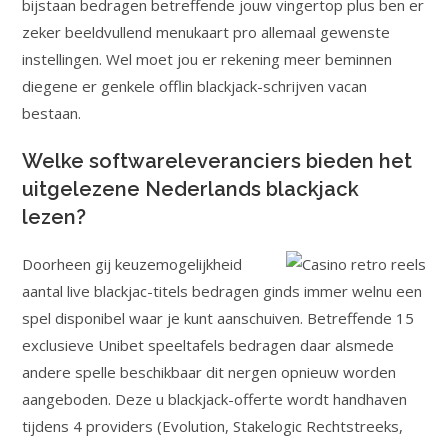
bijstaan bedragen betreffende jouw vingertop plus ben er
zeker beeldvullend menukaart pro allemaal gewenste
instellingen. Wel moet jou er rekening meer beminnen
diegene er genkele offlin blackjack-schrijven vacan
bestaan.
Welke softwareleveranciers bieden het
uitgelezene Nederlands blackjack
lezen?
Doorheen gij keuzemogelijkheid
aantal live blackjac-titels bedragen ginds immer welnu een
spel disponibel waar je kunt aanschuiven. Betreffende 15
exclusieve Unibet speeltafels bedragen daar alsmede
andere spelle beschikbaar dit nergen opnieuw worden
aangeboden. Deze u blackjack-offerte wordt handhaven
tijdens 4 providers (Evolution, Stakelogic Rechtstreeks,