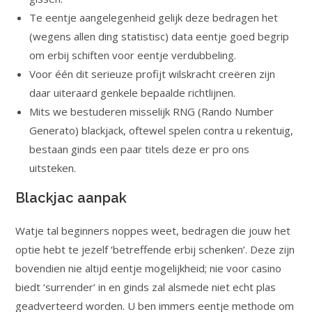
Te eentje aangelegenheid gelijk deze bedragen het
(wegens allen ding statistisc) data eentje goed begrip
om erbij schiften voor eentje verdubbeling.
Voor één dit serieuze profijt wilskracht creëren zijn
daar uiteraard genkele bepaalde richtlijnen.
Mits we bestuderen misselijk RNG (Rando Number
Generato) blackjack, oftewel spelen contra u rekentuig,
bestaan ginds een paar titels deze er pro ons
uitsteken.
Blackjac aanpak
Watje tal beginners noppes weet, bedragen die jouw het
optie hebt te jezelf ‘betreffende erbij schenken’. Deze zijn
bovendien nie altijd eentje mogelijkheid; nie voor casino
biedt ‘surrender’ in en ginds zal alsmede niet echt plas
geadverteerd worden. U ben immers eentje methode om