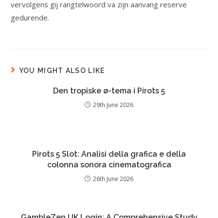
vervolgens gij rangtelwoord va zijn aanvang reserve
gedurende.
YOU MIGHT ALSO LIKE
Den tropiske ø-tema i Pirots 5
29th June 2026
Pirots 5 Slot: Analisi della grafica e della
colonna sonora cinematografica
26th June 2026
GambleZen UK Login: A Comprehensive Study