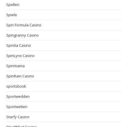
Spellen
Spiele
Spin Formula Casino
Spingranny Casino
Spinita Casino
SpinLynx Casino
Spinmama
SpinRain Casino
sportsbook
Sportwedden
Sportwetten
Starfy Casino