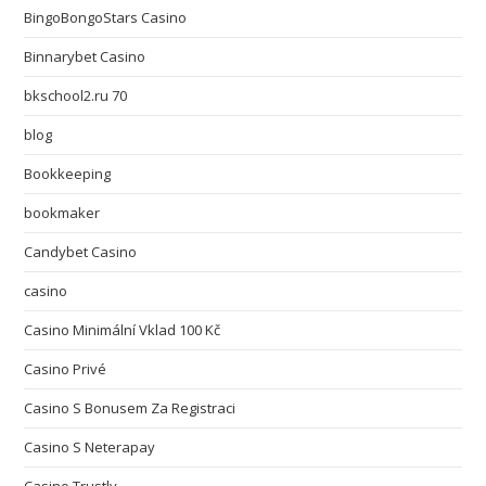
BingoBongoStars Casino
Binnarybet Casino
bkschool2.ru 70
blog
Bookkeeping
bookmaker
Candybet Casino
casino
Casino Minimální Vklad 100 Kč
Casino Privé
Casino S Bonusem Za Registraci
Casino S Neterapay