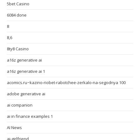
5bet Casino
6084 done
8
8,6
8ty8 Casino
a16z generative ai
a16z generative ai 1
acomics.ru~kazino-riobet-rabotchee-zerkalo-na-segodnya 100
adobe generative ai
ai companion
ai in finance examples 1
AI News
ai-girlfriend