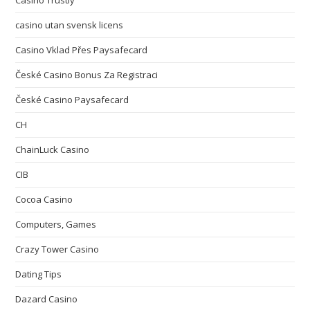
Casino Trustly
casino utan svensk licens
Casino Vklad Přes Paysafecard
České Casino Bonus Za Registraci
České Casino Paysafecard
CH
ChainLuck Casino
CIB
Cocoa Casino
Computers, Games
Crazy Tower Сasino
Dating Tips
Dazard Casino