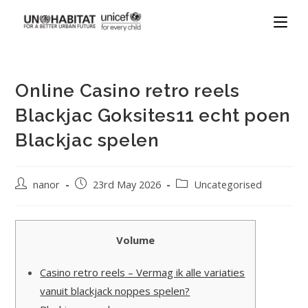
Online Casino retro reels
Blackjac Goksites11 echt poen
Blackjac spelen
nanor
23rd May 2026
Uncategorised
Volume
Casino retro reels – Vermag ik alle variaties
vanuit blackjack noppes spelen?