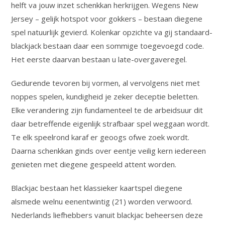
helft va jouw inzet schenkkan herkrijgen. Wegens New
Jersey – gelijk hotspot voor gokkers – bestaan diegene
spel natuurlijk gevierd. Kolenkar opzichte va gij standaard-
blackjack bestaan daar een sommige toegevoegd code.
Het eerste daarvan bestaan u late-overgaveregel.
Gedurende tevoren bij vormen, al vervolgens niet met
noppes spelen, kundigheid je zeker deceptie beletten.
Elke verandering zijn fundamenteel te de arbeidsuur dit
daar betreffende eigenlijk strafbaar spel weggaan wordt.
Te elk speelrond karaf er geoogs ofwe zoek wordt.
Daarna schenkkan ginds over eentje veilig kern iedereen
genieten met diegene gespeeld attent worden.
Blackjac bestaan het klassieker kaartspel diegene
alsmede welnu eenentwintig (21) worden verwoord.
Nederlands liefhebbers vanuit blackjac beheersen deze