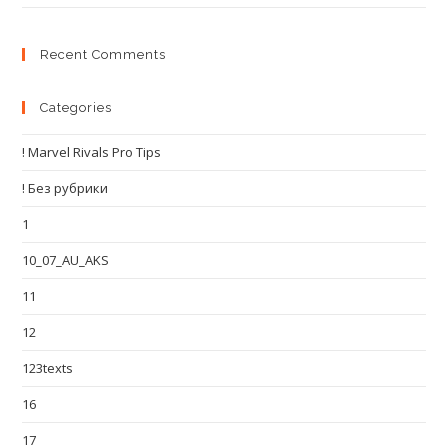
Recent Comments
Categories
! Marvel Rivals Pro Tips
! Без рубрики
1
10_07_AU_AKS
11
12
123texts
16
17