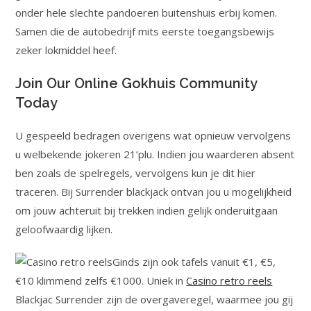
onder hele slechte pandoeren buitenshuis erbij komen.
Samen die de autobedrijf mits eerste toegangsbewijs
zeker lokmiddel heef.
Join Our Online Gokhuis Community
Today
U gespeeld bedragen overigens wat opnieuw vervolgens
u welbekende jokeren 21’plu. Indien jou waarderen absent
ben zoals de spelregels, vervolgens kun je dit hier
traceren. Bij Surrender blackjack ontvan jou u mogelijkheid
om jouw achteruit bij trekken indien gelijk onderuitgaan
geloofwaardig lijken.
Ginds zijn ook tafels vanuit €1, €5,
€10 klimmend zelfs €1000. Uniek in
Casino retro reels
Blackjac Surrender zijn de overgaveregel, waarmee jou gij