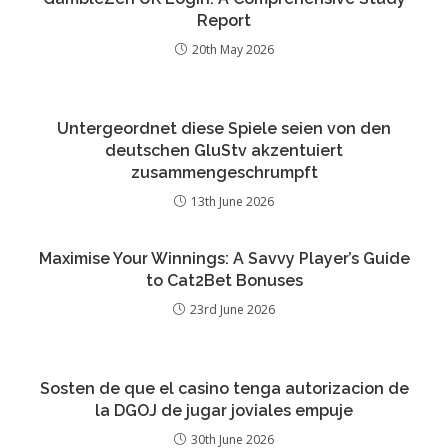
Report
20th May 2026
Untergeordnet diese Spiele seien von den
deutschen GluStv akzentuiert
zusammengeschrumpft
13th June 2026
Maximise Your Winnings: A Savvy Player’s Guide
to Cat2Bet Bonuses
23rd June 2026
Sosten de que el casino tenga autorizacion de
la DGOJ de jugar joviales empuje
30th June 2026