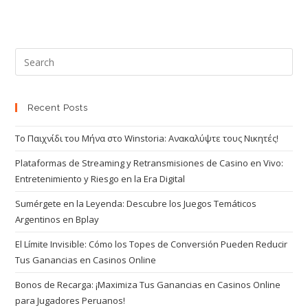
Recent Posts
Το Παιχνίδι του Μήνα στο Winstoria: Ανακαλύψτε τους Νικητές!
Plataformas de Streaming y Retransmisiones de Casino en Vivo:
Entretenimiento y Riesgo en la Era Digital
Sumérgete en la Leyenda: Descubre los Juegos Temáticos
Argentinos en Bplay
El Límite Invisible: Cómo los Topes de Conversión Pueden Reducir
Tus Ganancias en Casinos Online
Bonos de Recarga: ¡Maximiza Tus Ganancias en Casinos Online
para Jugadores Peruanos!