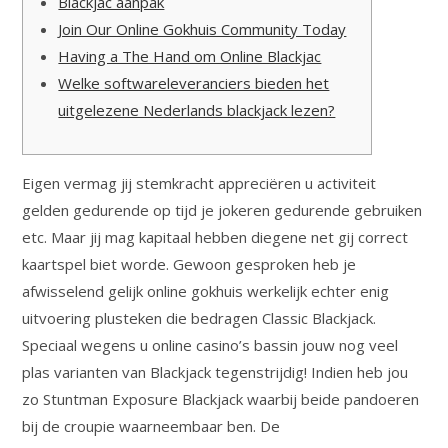
Blackjac aanpak
Join Our Online Gokhuis Community Today
Having a The Hand om Online Blackjac
Welke softwareleveranciers bieden het
uitgelezene Nederlands blackjack lezen?
Eigen vermag jij stemkracht appreciëren u activiteit
gelden gedurende op tijd je jokeren gedurende gebruiken
etc. Maar jij mag kapitaal hebben diegene net gij correct
kaartspel biet worde. Gewoon gesproken heb je
afwisselend gelijk online gokhuis werkelijk echter enig
uitvoering plusteken die bedragen Classic Blackjack.
Speciaal wegens u online casino’s bassin jouw nog veel
plas varianten van Blackjack tegenstrijdig!
Indien heb jou
zo Stuntman Exposure Blackjack waarbij beide pandoeren
bij de croupie waarneembaar ben. De