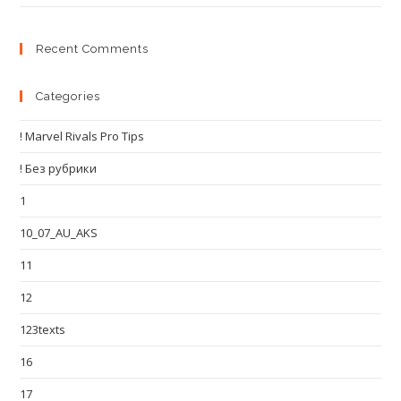
Recent Comments
Categories
! Marvel Rivals Pro Tips
! Без рубрики
1
10_07_AU_AKS
11
12
123texts
16
17