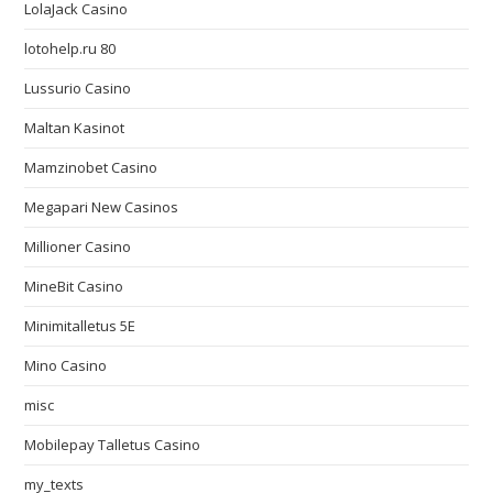
LolaJack Casino
lotohelp.ru 80
Lussurio Casino
Maltan Kasinot
Mamzinobet Casino
Megapari New Casinos
Millioner Casino
MineBit Casino
Minimitalletus 5E
Mino Casino
misc
Mobilepay Talletus Casino
my_texts