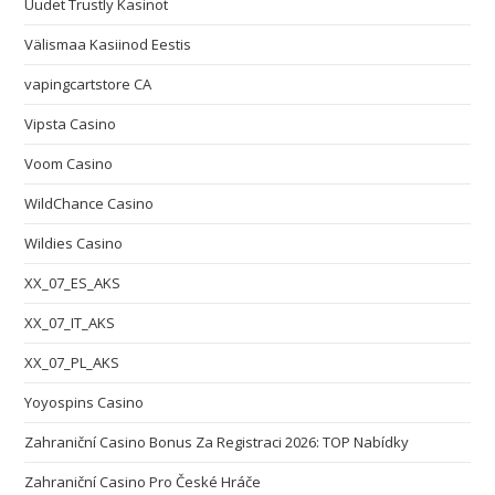
Uudet Trustly Kasinot
Välismaa Kasiinod Eestis
vapingcartstore CA
Vipsta Casino
Voom Casino
WildChance Casino
Wildies Casino
XX_07_ES_AKS
XX_07_IT_AKS
XX_07_PL_AKS
Yoyospins Casino
Zahraniční Casino Bonus Za Registraci 2026: TOP Nabídky
Zahraniční Casino Pro České Hráče