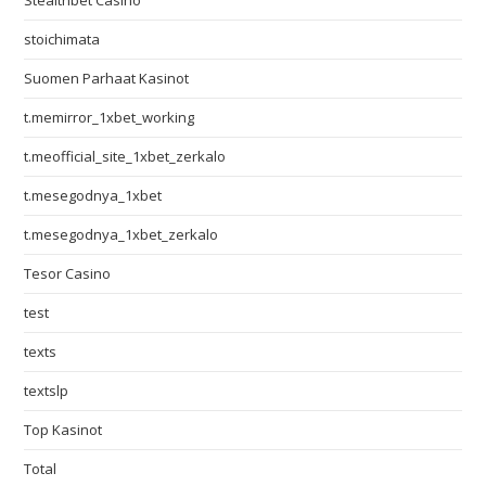
Stealthbet Casino
stoichimata
Suomen Parhaat Kasinot
t.memirror_1xbet_working
t.meofficial_site_1xbet_zerkalo
t.mesegodnya_1xbet
t.mesegodnya_1xbet_zerkalo
Tesor Casino
test
texts
textslp
Top Kasinot
Total