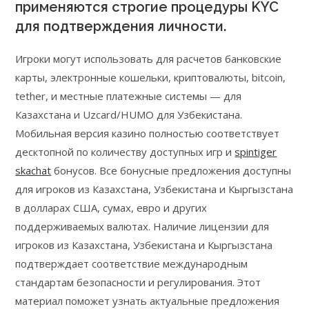
применяются строгие процедуры KYC
для подтверждения личности.
Игроки могут использовать для расчетов банковские
карты, электронные кошельки, криптовалюты, bitcoin,
tether, и местные платежные системы — для
Казахстана и Uzcard/HUMO для Узбекистана.
Мобильная версия казино полностью соответствует
десктопной по количеству доступных игр и
spintiger
skachat
бонусов. Все бонусные предложения доступны
для игроков из Казахстана, Узбекистана и Кыргызстана
в долларах США, сумах, евро и других
поддерживаемых валютах. Наличие лицензии для
игроков из Казахстана, Узбекистана и Кыргызстана
подтверждает соответствие международным
стандартам безопасности и регулирования. Этот
материал поможет узнать актуальные предложения