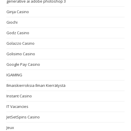
generative ai adobe photoshop 3
Ginja Casino
Giochi
Godz Casino
Golazzo Casino
Golisimo Casino
Google Pay Casino
IGAMING
Ilmaiskierroksia Ilman Kierrätystä
Instant Casino
IT Vacancies
JetSetSpins Casino
Jeux