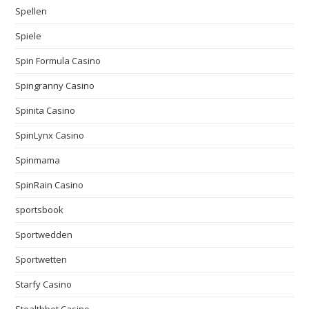
Spellen
Spiele
Spin Formula Casino
Spingranny Casino
Spinita Casino
SpinLynx Casino
Spinmama
SpinRain Casino
sportsbook
Sportwedden
Sportwetten
Starfy Casino