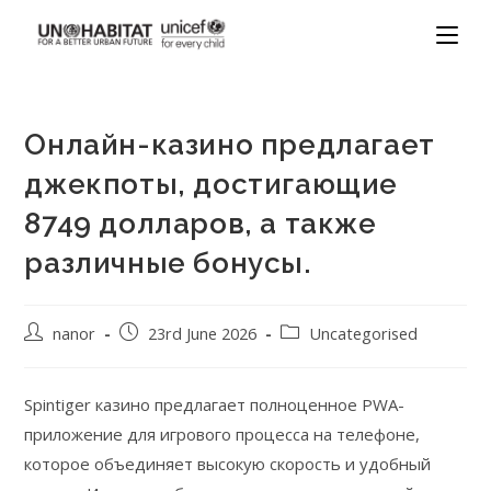
Онлайн-казино предлагает
джекпоты, достигающие
8749 долларов, а также
различные бонусы.
nanor
23rd June 2026
Uncategorised
Spintiger казино предлагает полноценное PWA-
приложение для игрового процесса на телефоне,
которое объединяет высокую скорость и удобный