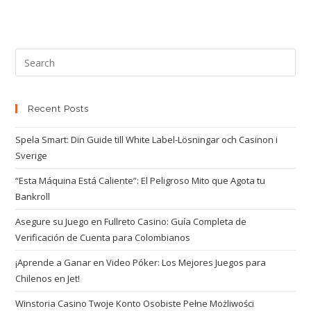
Recent Posts
Spela Smart: Din Guide till White Label-Lösningar och Casinon i
Sverige
“Esta Máquina Está Caliente”: El Peligroso Mito que Agota tu
Bankroll
Asegure su Juego en Fullreto Casino: Guía Completa de
Verificación de Cuenta para Colombianos
¡Aprende a Ganar en Video Póker: Los Mejores Juegos para
Chilenos en Jet!
Winstoria Casino Twoje Konto Osobiste Pełne Możliwości