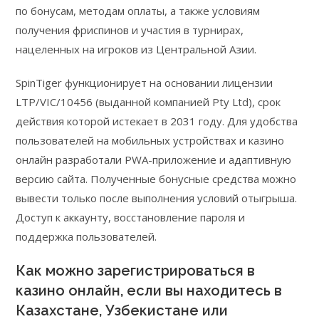
по бонусам, методам оплаты, а также условиям
получения фриспинов и участия в турнирах,
нацеленных на игроков из Центральной Азии.
SpinTiger функционирует на основании лицензии
LTP/VIC/10456 (выданной компанией Pty Ltd), срок
действия которой истекает в 2031 году. Для удобства
пользователей на мобильных устройствах и казино
онлайн разработали PWA-приложение и адаптивную
версию сайта. Полученные бонусные средства можно
вывести только после выполнения условий отыгрыша.
Доступ к аккаунту, восстановление пароля и
поддержка пользователей.
Как можно зарегистрироваться в
казино онлайн, если вы находитесь в
Казахстане, Узбекистане или