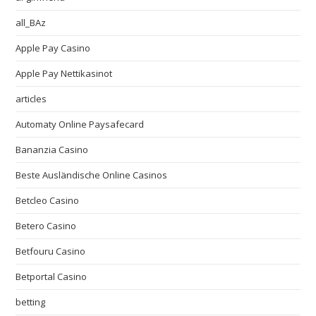
all_BAz
Apple Pay Casino
Apple Pay Nettikasinot
articles
Automaty Online Paysafecard
Bananzia Casino
Beste Ausländische Online Casinos
Betcleo Casino
Betero Casino
Betfouru Casino
Betportal Casino
betting