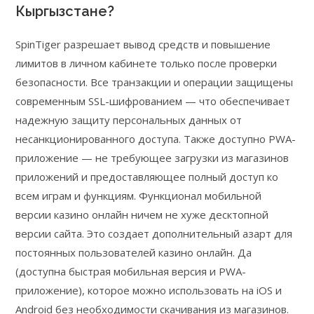
Кыргызстане?
SpinTiger разрешает вывод средств и повышение
лимитов в личном кабинете только после проверки
безопасности. Все транзакции и операции защищены
современным SSL-шифрованием — что обеспечивает
надежную защиту персональных данных от
несанкционированного доступа. Также доступно PWA-
приложение — не требующее загрузки из магазинов
приложений и предоставляющее полный доступ ко
всем играм и функциям. Функционал мобильной
версии казино онлайн ничем не хуже десктопной
версии сайта. Это создает дополнительный азарт для
постоянных пользователей казино онлайн. Да
(доступна быстрая мобильная версия и PWA-
приложение), которое можно использовать на iOS и
Android без необходимости скачивания из магазинов.