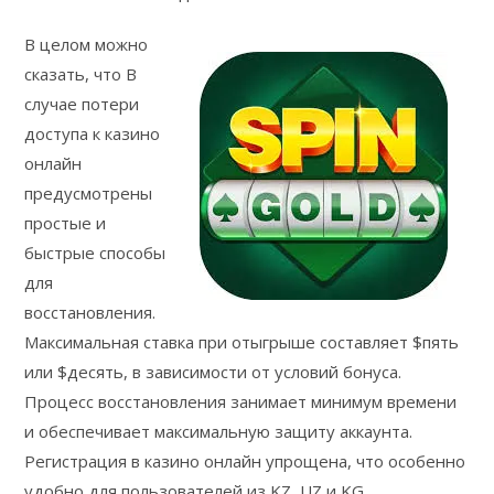
В целом можно
сказать, что В
случае потери
доступа к казино
онлайн
предусмотрены
простые и
быстрые способы
для
восстановления.
Максимальная ставка при отыгрыше составляет $пять
или $десять, в зависимости от условий бонуса.
Процесс восстановления занимает минимум времени
и обеспечивает максимальную защиту аккаунта.
Регистрация в казино онлайн упрощена, что особенно
удобно для пользователей из KZ, UZ и KG.