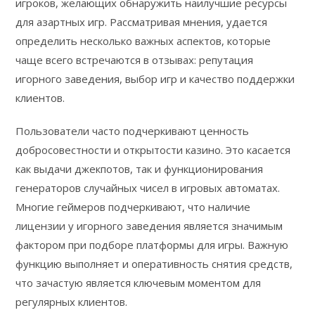
игроков, желающих обнаружить наилучшие ресурсы
для азартных игр. Рассматривая мнения, удается
определить несколько важных аспектов, которые
чаще всего встречаются в отзывах: репутация
игорного заведения, выбор игр и качество поддержки
клиентов.
Пользователи часто подчеркивают ценность
добросовестности и открытости казино. Это касается
как выдачи джекпотов, так и функционирования
генераторов случайных чисел в игровых автоматах.
Многие геймеров подчеркивают, что наличие
лицензии у игорного заведения является значимым
фактором при подборе платформы для игры. Важную
функцию выполняет и оперативность снятия средств,
что зачастую является ключевым моментом для
регулярных клиентов.