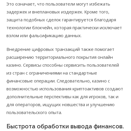
Это означает, что пользователи могут избежать
задержек и внеплановых издержек. Кроме того,
защита подобных сделок гарантируется благодаря
технологии блокчейн, которая практически исключает
взлом или фальсификацию данных.
Внедрение цифровых транзакций также помогает
расширению территориального покрытия онлайн
казино. Сервисы способны сервисить пользователей
из стран с ограничениями на стандартные
финансовые операции. Следовательно, казино с
возможностью использования криптоактивов создают
дополнительные перспективы как для игроков, так и
для операторов, ищущих новшества и улучшению
пользовательского опыта.
Быстрота обработки вывода финансов.