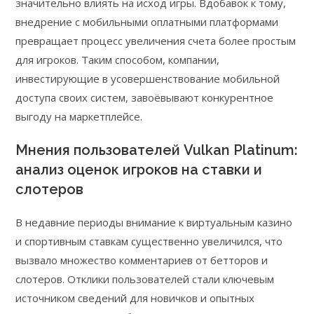
значительно влиять на исход игры. Вдобавок к тому,
внедрение с мобильными оплатными платформами
превращает процесс увеличения счета более простым
для игроков. Таким способом, компании,
инвестирующие в усовершенствование мобильной
доступа своих систем, завоёвывают конкурентное
выгоду на маркетплейсе.
Мнения пользователей Vulkan Platinum:
анализ оценок игроков на ставки и
слотеров
В недавние периоды внимание к виртуальным казино
и спортивным ставкам существенно увеличился, что
вызвало множество комментариев от бетторов и
слотеров. Отклики пользователей стали ключевым
источником сведений для новичков и опытных