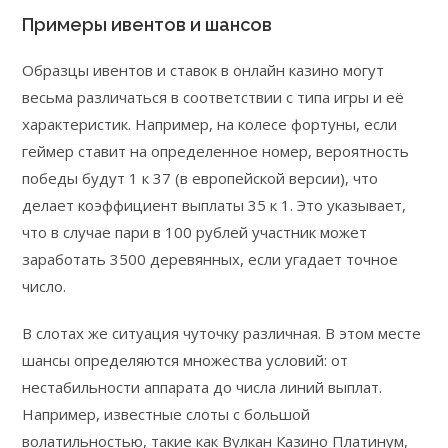
Примеры ивентов и шансов
Образцы ивентов и ставок в онлайн казино могут
весьма различаться в соответствии с типа игры и её
характеристик. Например, на колесе фортуны, если
геймер ставит на определенное номер, вероятность
победы будут 1 к 37 (в европейской версии), что
делает коэффициент выплаты 35 к 1. Это указывает,
что в случае пари в 100 рублей участник может
заработать 3500 деревянных, если угадает точное
число.
В слотах же ситуация чуточку различная. В этом месте
шансы определяются множества условий: от
нестабильности аппарата до числа линий выплат.
Например, известные слоты с большой
волатильностью, такие как Вулкан Казино Платинум,