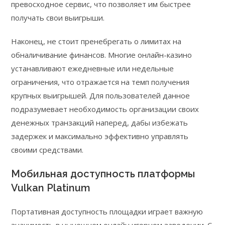
превосходное сервис, что позволяет им быстрее
получать свои выигрыши.
Наконец, не стоит пренебрегать о лимитах на
обналичивание финансов. Многие онлайн-казино
устанавливают ежедневные или недельные
ограничения, что отражается на темп получения
крупных выигрышей. Для пользователей данное
подразумевает необходимость организации своих
денежных транзакций наперед, дабы избежать
задержек и максимально эффективно управлять
своими средствами.
Мобильная доступность платформы
Vulkan Platinum
Портативная доступность площадки играет важную