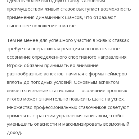
сделать более выгодную ставку. Основным
преимуществом живых ставок выступает возможность
применения динамичных шансов, что отражают
нынешнее положение в матче.
Тем не менее для успешного участия в живых ставках
требуется оперативная реакция и основательное
осознание определенного спортивного направления.
Игроки обязаны принимать во внимание
разнообразные аспектов: начиная с формы геймеров
вплоть до погодных условий. Основным аспектом
является и знание статистики — осознание прошлых
итогов может значительно повысить шанс на успех.
Множество профессиональных ставочников советуют
применять стратегии управления капиталом, чтобы
уменьшить опасности и максимизировать возможный
доход.