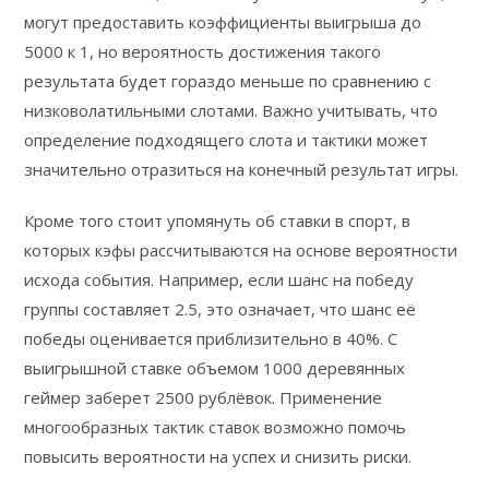
могут предоставить коэффициенты выигрыша до
5000 к 1, но вероятность достижения такого
результата будет гораздо меньше по сравнению с
низковолатильными слотами. Важно учитывать, что
определение подходящего слота и тактики может
значительно отразиться на конечный результат игры.
Кроме того стоит упомянуть об ставки в спорт, в
которых кэфы рассчитываются на основе вероятности
исхода события. Например, если шанс на победу
группы составляет 2.5, это означает, что шанс её
победы оценивается приблизительно в 40%. С
выигрышной ставке объемом 1000 деревянных
геймер заберет 2500 рублёвок. Применение
многообразных тактик ставок возможно помочь
повысить вероятности на успех и снизить риски.