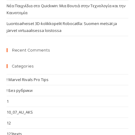
Νέα Παιχνίδια στο Quickwin: Μια Βουτιά στην Τεχνολογία και την
Καινοτομία
Luontoaiheiset 3D-kolikkopelit Robocatlla: Suomen metsät ja
järvet virtuaalisessa loistossa
Recent Comments
Categories
! Marvel Rivals Pro Tips
! Без рубрики
1
10_07_AU_AKS
12
123texts