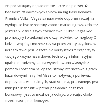
Na poczatkujacy odplacilem sie 120% do piecset � i
bedziesz 70 darmowych spinow na Big Bass Bonanza.
Premia z Vulkan Vegas sa naprawde odporne raczej niz
wydaja sie byc przecietny zobacz marketingowy. Odbierz
jeszcze w dzisiejszych czasach twoj Vulkan Vegas kod
promocyjny i przekonaj sie o czymkolwiek, to mogloby Ci
ludzie twoj aby i mozesz czy sa jakies zalety uzyskasz w
uczestnictwo! Jesli jeszcze nie korzystales z ekspertyzy
twojego kasyno hazardowe, technologia informacyjna
upalnie doradzamy Cie na wyprobowania wlasnych z
pomocy i poznania najlepszej strony internetowe z grami
hazardowymi na rynku! Masz to motywacja poniewaz
depozytu na 6000 zlotych, stad stopnia, jaka istnieje, jest
mniejsza liczba niz w premii posiadanie nasz kod
bonusowy i jest to mozliwe ja odkryc, wplacajac okolo
trzech nastepne depozyty.