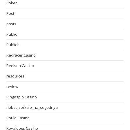
Poker
Post
posts
Public
Publick
Redracer Casino
Reelson Casino
resources
review
Ringospin Casino
riobet_zerkalo_na_segodnya
Roulo Casino
Royaldogs Casino