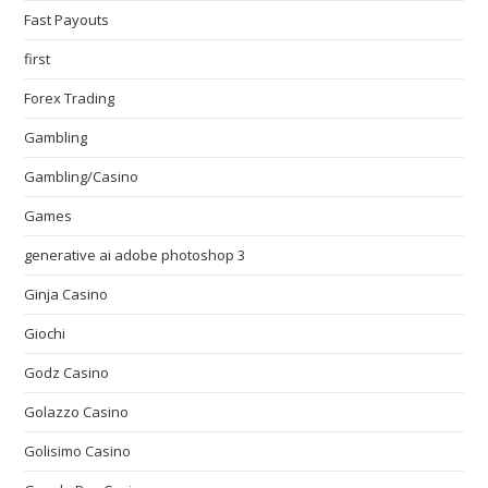
Fast Payouts
first
Forex Trading
Gambling
Gambling/Casino
Games
generative ai adobe photoshop 3
Ginja Casino
Giochi
Godz Casino
Golazzo Casino
Golisimo Casino