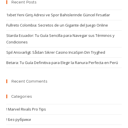
Recent Posts
1xbet Yeni Giriş Adresi ve Spor Bahislerinde Güncel Fırsatlar
Fullreto Colombia: Secretos de un Gigante del Juego Online
Starda Ecuador: Tu Guía Sencilla para Navegar sus Términos y
Condiciones
Spil Ansvarligt: Sådan Sikrer Casino IncaSpin Din Tryghed
Betara: Tu Guía Definitiva para Elegir la Ranura Perfecta en Perú
Recent Comments
Categories
! Marvel Rivals Pro Tips
! Без рубрики