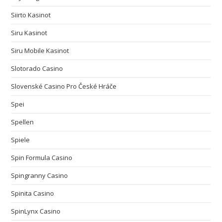
Siirto Kasinot
Siru Kasinot
Siru Mobile Kasinot
Slotorado Casino
Slovenské Casino Pro České Hráče
Spei
Spellen
Spiele
Spin Formula Casino
Spingranny Casino
Spinita Casino
SpinLynx Casino