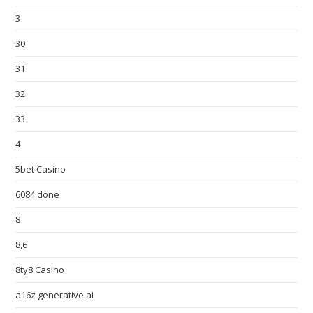
3
30
31
32
33
4
5bet Casino
6084 done
8
8,6
8ty8 Casino
a16z generative ai