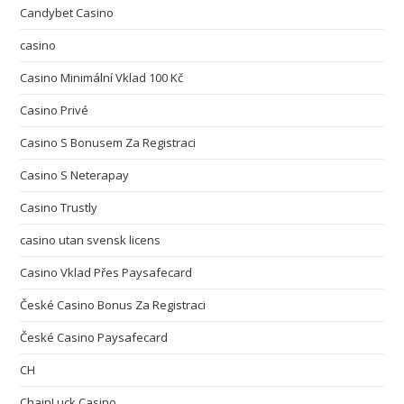
Candybet Casino
casino
Casino Minimální Vklad 100 Kč
Casino Privé
Casino S Bonusem Za Registraci
Casino S Neterapay
Casino Trustly
casino utan svensk licens
Casino Vklad Přes Paysafecard
České Casino Bonus Za Registraci
České Casino Paysafecard
CH
ChainLuck Casino