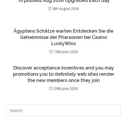
To possess Aug 2026 Upgraded Each day
8th August 2026
Ägyptens Schätze warten Entdecken Sie die
Geheimnisse der Pharaonen bei Casino
LuckyWins
18th June 2026
Discover acceptance incentives and you may
promotions you to definitely web sites render
the new members once they join
29th June 2026