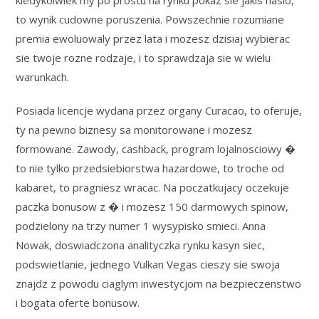
kiedykolwiek my po prostu na rynku pokaz sie jakis haslo,
to wynik cudowne poruszenia. Powszechnie rozumiane
premia ewoluowaly przez lata i mozesz dzisiaj wybierac
sie twoje rozne rodzaje, i to sprawdzaja sie w wielu
warunkach.
Posiada licencje wydana przez organy Curacao, to oferuje,
ty na pewno biznesy sa monitorowane i mozesz
formowane. Zawody, cashback, program lojalnosciowy �
to nie tylko przedsiebiorstwa hazardowe, to troche od
kabaret, to pragniesz wracac. Na poczatkujacy oczekuje
paczka bonusow z � i mozesz 150 darmowych spinow,
podzielony na trzy numer 1 wysypisko smieci. Anna
Nowak, doswiadczona analityczka rynku kasyn siec,
podswietlanie, jednego Vulkan Vegas cieszy sie swoja
znajdz z powodu ciaglym inwestycjom na bezpieczenstwo
i bogata oferte bonusow.