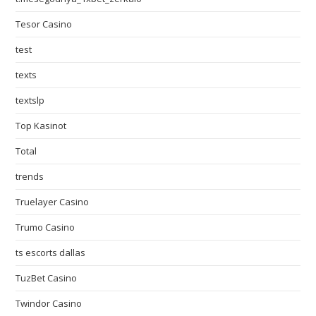
Tesor Casino
test
texts
textslp
Top Kasinot
Total
trends
Truelayer Casino
Trumo Casino
ts escorts dallas
TuzBet Casino
Twindor Casino