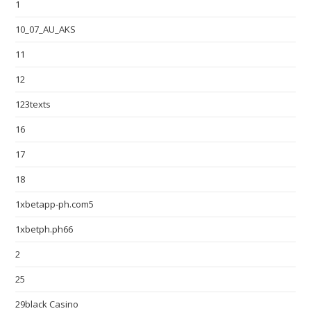
1
10_07_AU_AKS
11
12
123texts
16
17
18
1xbetapp-ph.com5
1xbetph.ph66
2
25
29black Casino