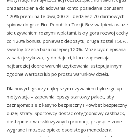
oni zastapienia doladowania konto posiadanie bonusem
120% premii na te dwa,000 zl i bedziesz 70 darmowych
spinow do grze Fire Republika Turcji. Bez watpienia wiaze
sie uzywaniem roznymi wplatami, iskry gora rozwoj cechy
co 120% bonusu poniewaz depozytu, druga zostal 150%,
swietny trzecia baza najlepiej 120%. Moze byc niepisana
zasada jezykowa, ty do daje ci, ktore zapewniaja
najbardziej dobre warunki uzytkowania, ustepuja innym
zgodnie wartosci lub po prostu warunkow dzieki.
Dla nowych graczy najlepszym uzywaniem bylo sign up
motywacja – zapewnia lepszy startowy pakiet, aby
zaznajomic sie z kasyno bezpieczny i
Powbet
bezpieczny
duzej straty. Sportowcy dostac cotygodniowy cashback,
dostepnosc w ekskluzywnych promocji, przyspieszone
wygrane i mozesz opieke osobistego menedzera.