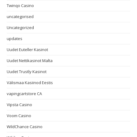
Twinqo Casino
uncategorised
Uncategorized
updates
Uudet Euteller Kasinot
Uudet Nettikasinot Malta
Uudet Trustly Kasinot
Välismaa Kasiinod Eestis
vapingcartstore CA
Vipsta Casino
Voom Casino
WildChance Casino