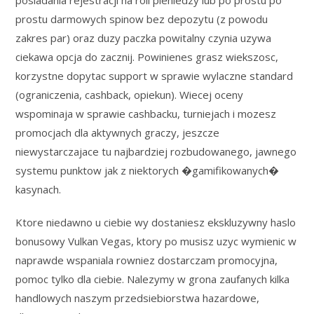
posiadania rejestracji na roli pieniedzy lub po prostu po
prostu darmowych spinow bez depozytu (z powodu
zakres par) oraz duzy paczka powitalny czynia uzywa
ciekawa opcja do zacznij. Powinienes grasz wiekszosc,
korzystne dopytac support w sprawie wylaczne standard
(ograniczenia, cashback, opiekun). Wiecej oceny
wspominaja w sprawie cashbacku, turniejach i mozesz
promocjach dla aktywnych graczy, jeszcze
niewystarczajace tu najbardziej rozbudowanego, jawnego
systemu punktow jak z niektorych �gamifikowanych�
kasynach.
Ktore niedawno u ciebie wy dostaniesz ekskluzywny haslo
bonusowy Vulkan Vegas, ktory po musisz uzyc wymienic w
naprawde wspaniala rowniez dostarczam promocyjna,
pomoc tylko dla ciebie. Nalezymy w grona zaufanych kilka
handlowych naszym przedsiebiorstwa hazardowe,