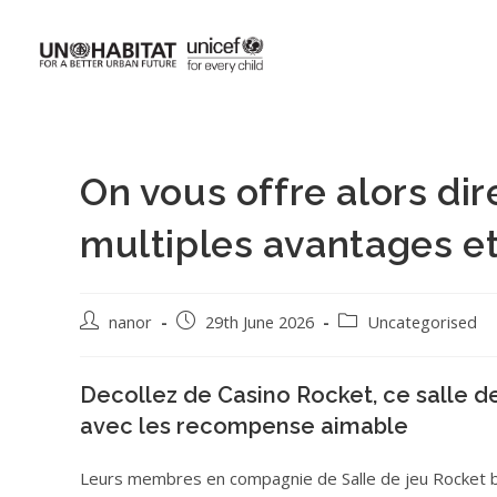
On vous offre alors di
multiples avantages 
nanor
29th June 2026
Uncategorised
Decollez de Casino Rocket, ce salle d
avec les recompense aimable
Leurs membres en compagnie de Salle de jeu Rocket b