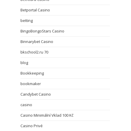
Betportal Casino
betting
BingoBongoStars Casino
Binnarybet Casino
bkschool2.ru 70
blog
Bookkeeping
bookmaker
Candybet Casino
casino
Casino Minimální Vklad 100 Kč
Casino Privé