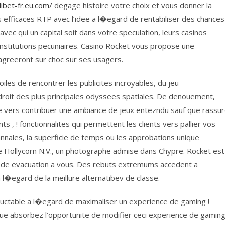
ilibet-fr.eu.com/
degage histoire votre choix et vous donner la
s efficaces RTP avec l’idee a l�egard de rentabiliser des chances
ec qui un capital soit dans votre speculation, leurs casinos
nstitutions pecuniaires. Casino Rocket vous propose une
 agreeront sur choc sur ses usagers.
iles de rencontrer les publicites incroyables, du jeu
droit des plus principales odyssees spatiales. De denouement,
ge vers contribuer une ambiance de jeux entezndu sauf que rassu
nts , ! fonctionnalites qui permettent les clients vers pallier vos
annales, la superficie de temps ou les approbations unique
nue Hollycorn N.V., un photographe admise dans Chypre. Rocket est
ons de evacuation a vous. Des rebuts extremums accedent a
l�egard de la meillure alternatibev de classe.
luctable a l�egard de maximaliser un experience de gaming !
 que absorbez l’opportunite de modifier ceci experience de gamin