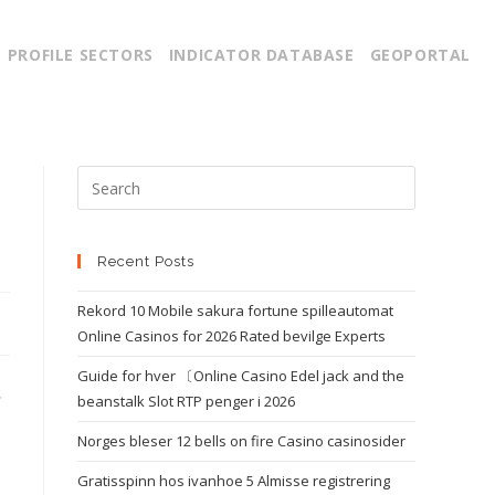
PROFILE SECTORS
INDICATOR DATABASE
GEOPORTAL
Recent Posts
Rekord 10 Mobile sakura fortune spilleautomat
Online Casinos for 2026 Rated bevilge Experts
Guide for hver 〔Online Casino Edel jack and the
s
beanstalk Slot RTP penger i 2026
Norges bleser 12 bells on fire Casino casinosider
Gratisspinn hos ivanhoe 5 Almisse registrering