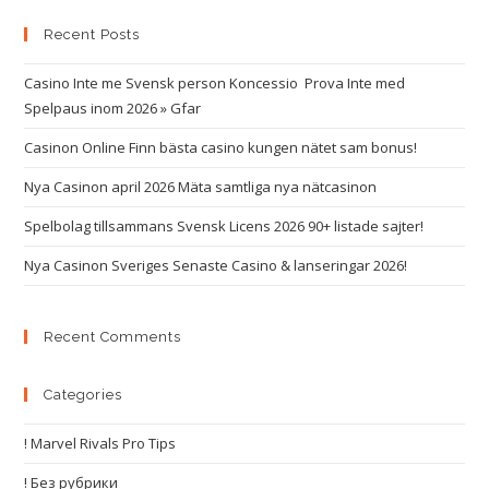
Recent Posts
Casino Inte me Svensk person Koncessio ️ Prova Inte med
Spelpaus inom 2026 » Gfar
Casinon Online Finn bästa casino kungen nätet sam bonus!
Nya Casinon april 2026 Mäta samtliga nya nätcasinon
Spelbolag tillsammans Svensk Licens 2026 90+ listade sajter!
Nya Casinon Sveriges Senaste Casino & lanseringar 2026!
Recent Comments
Categories
! Marvel Rivals Pro Tips
! Без рубрики