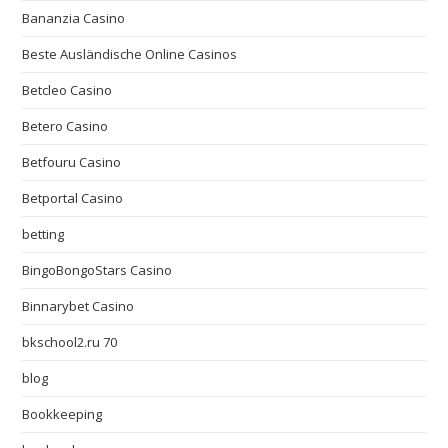
Bananzia Casino
Beste Ausländische Online Casinos
Betcleo Casino
Betero Casino
Betfouru Casino
Betportal Casino
betting
BingoBongoStars Casino
Binnarybet Casino
bkschool2.ru 70
blog
Bookkeeping