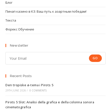
Блог
Пинап казино в КЗ: Ваш путь к азартным победам!
Текста
Форекс Обучение
Newsletter
GO
Recent Posts
Den tropiske ø-tema i Pirots 5
29TH JUNE 2026
/
0 COMMENTS
Pirots 5 Slot: Analisi della grafica e della colonna sonora
cinematografica