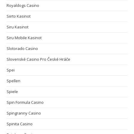
Royaldogs Casino
Siirto Kasinot
Siru Kasinot
Siru Mobile Kasinot
Slotorado Casino
Slovenské Casino Pro České Hráče
Spei
Spellen
Spiele
Spin Formula Casino
Spingranny Casino
Spinita Casino