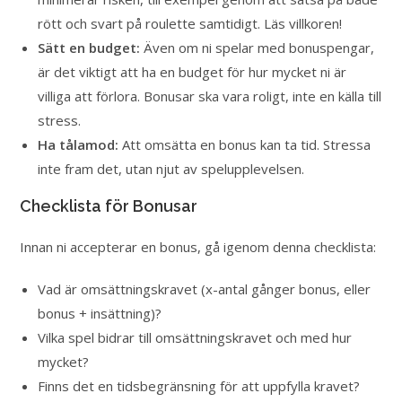
rött och svart på roulette samtidigt. Läs villkoren!
Sätt en budget:
Även om ni spelar med bonuspengar,
är det viktigt att ha en budget för hur mycket ni är
villiga att förlora. Bonusar ska vara roligt, inte en källa till
stress.
Ha tålamod:
Att omsätta en bonus kan ta tid. Stressa
inte fram det, utan njut av spelupplevelsen.
Checklista för Bonusar
Innan ni accepterar en bonus, gå igenom denna checklista:
Vad är omsättningskravet (x-antal gånger bonus, eller
bonus + insättning)?
Vilka spel bidrar till omsättningskravet och med hur
mycket?
Finns det en tidsbegränsning för att uppfylla kravet?