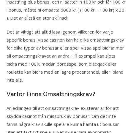
insättning plus bonus, och ni sätter in 100 kr och får 100 kr
i bonus, måste ni omsätta 6000 kr ( (100 kr + 100 kr) x 30
). Det är alltså en stor skillnad!
Det är viktigt att alltid läsa igenom villkoren för varje
specifik bonus. Vissa casinon kan ha olika omsättningskrav
för olika typer av bonusar eller spel. Vissa spel bidrar mer
till omsättningskravet än andra. Till exempel kan slots
bidra med 100% medan bordsspel som blackjack eller
roulette kan bidra med en lägre procentandel, eller ibland
inte alls.
Varför Finns Omsättningskrav?
Anledningen till att omsättningskrav existerar är för att
skydda casinot från missbruk av bonusar. Om det inte
fanns några krav skulle spelare kunna hämta ut bonusar
utan att faktiskt spela, vilket skulle vara ekonomiskt