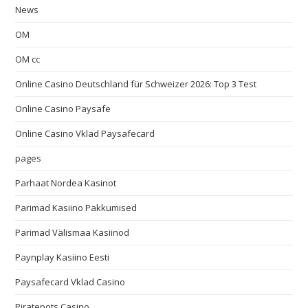
News
OM
OM cc
Online Casino Deutschland für Schweizer 2026: Top 3 Test
Online Casino Paysafe
Online Casino Vklad Paysafecard
pages
Parhaat Nordea Kasinot
Parimad Kasiino Pakkumised
Parimad Välismaa Kasiinod
Paynplay Kasiino Eesti
Paysafecard Vklad Casino
Piratepots Casino