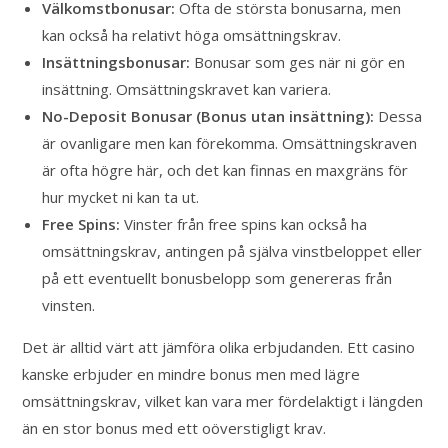
Välkomstbonusar:
Ofta de största bonusarna, men
kan också ha relativt höga omsättningskrav.
Insättningsbonusar:
Bonusar som ges när ni gör en
insättning. Omsättningskravet kan variera.
No-Deposit Bonusar (Bonus utan insättning):
Dessa
är ovanligare men kan förekomma. Omsättningskraven
är ofta högre här, och det kan finnas en maxgräns för
hur mycket ni kan ta ut.
Free Spins:
Vinster från free spins kan också ha
omsättningskrav, antingen på själva vinstbeloppet eller
på ett eventuellt bonusbelopp som genereras från
vinsten.
Det är alltid värt att jämföra olika erbjudanden. Ett casino
kanske erbjuder en mindre bonus men med lägre
omsättningskrav, vilket kan vara mer fördelaktigt i längden
än en stor bonus med ett oöverstigligt krav.