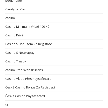
bookmaker
Candybet Casino
casino
Casino Minimální Vklad 100 Kč
Casino Privé
Casino S Bonusem Za Registraci
Casino S Neterapay
Casino Trustly
casino utan svensk licens
Casino Vklad Přes Paysafecard
České Casino Bonus Za Registraci
České Casino Paysafecard
CH