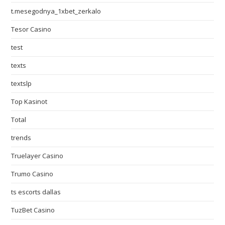
t.mesegodnya_1xbet_zerkalo
Tesor Casino
test
texts
textslp
Top Kasinot
Total
trends
Truelayer Casino
Trumo Casino
ts escorts dallas
TuzBet Casino