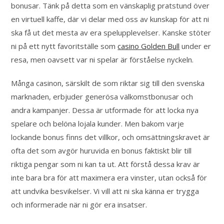
bonusar. Tänk på detta som en vänskaplig pratstund över
en virtuell kaffe, där vi delar med oss av kunskap för att ni
ska få ut det mesta av era spelupplevelser. Kanske stöter
ni på ett nytt favoritställe som
casino Golden Bull
under er
resa, men oavsett var ni spelar är förståelse nyckeln.
Många casinon, särskilt de som riktar sig till den svenska
marknaden, erbjuder generösa välkomstbonusar och
andra kampanjer. Dessa är utformade för att locka nya
spelare och belöna lojala kunder. Men bakom varje
lockande bonus finns det villkor, och omsättningskravet är
ofta det som avgör huruvida en bonus faktiskt blir till
riktiga pengar som ni kan ta ut. Att förstå dessa krav är
inte bara bra för att maximera era vinster, utan också för
att undvika besvikelser. Vi vill att ni ska känna er trygga
och informerade när ni gör era insatser.