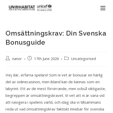
Omsättningskrav: Din Svenska
Bonusguide
nanor
17th June 2026
Uncategorised
Hej där, erfarna spelare! Som ni vet är bonusar en härlig
del av onlinecasinon, men ibland kan de kännas som en
labyrint. Ett av de mest förvirrande, men också viktigaste,
begreppen är omsättningskravet. Vi vet att ni är vana vid
att navigera i spelens värld, och idag ska vi tillsammans
reda ut vad omsättningskrav faktiskt innebär för svenska