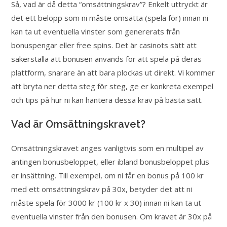
Så, vad är då detta “omsättningskrav”? Enkelt uttryckt är
det ett belopp som ni måste omsätta (spela för) innan ni
kan ta ut eventuella vinster som genererats från
bonuspengar eller free spins. Det är casinots sätt att
säkerställa att bonusen används för att spela på deras
plattform, snarare än att bara plockas ut direkt. Vi kommer
att bryta ner detta steg för steg, ge er konkreta exempel
och tips på hur ni kan hantera dessa krav på bästa sätt.
Vad är Omsättningskravet?
Omsättningskravet anges vanligtvis som en multipel av
antingen bonusbeloppet, eller ibland bonusbeloppet plus
er insättning. Till exempel, om ni får en bonus på 100 kr
med ett omsättningskrav på 30x, betyder det att ni
måste spela för 3000 kr (100 kr x 30) innan ni kan ta ut
eventuella vinster från den bonusen. Om kravet är 30x på