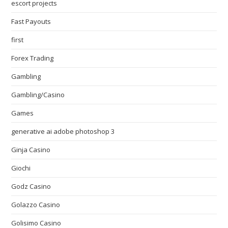
escort projects
Fast Payouts
first
Forex Trading
Gambling
Gambling/Casino
Games
generative ai adobe photoshop 3
Ginja Casino
Giochi
Godz Casino
Golazzo Casino
Golisimo Casino