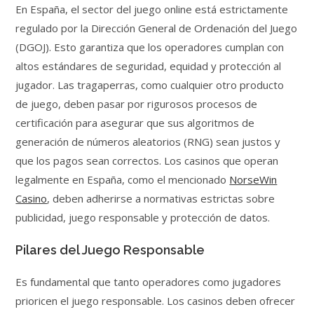
En España, el sector del juego online está estrictamente
regulado por la Dirección General de Ordenación del Juego
(DGOJ). Esto garantiza que los operadores cumplan con
altos estándares de seguridad, equidad y protección al
jugador. Las tragaperras, como cualquier otro producto
de juego, deben pasar por rigurosos procesos de
certificación para asegurar que sus algoritmos de
generación de números aleatorios (RNG) sean justos y
que los pagos sean correctos. Los casinos que operan
legalmente en España, como el mencionado
NorseWin
Casino
, deben adherirse a normativas estrictas sobre
publicidad, juego responsable y protección de datos.
Pilares del Juego Responsable
Es fundamental que tanto operadores como jugadores
prioricen el juego responsable. Los casinos deben ofrecer