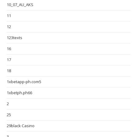
10_07_AU_AKS
11
12
123texts
16
17
18
1xbetapp-ph.com5
1xbetph.ph66
2
25
29black Casino
3