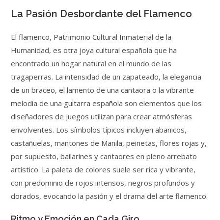
La Pasión Desbordante del Flamenco
El flamenco, Patrimonio Cultural Inmaterial de la
Humanidad, es otra joya cultural española que ha
encontrado un hogar natural en el mundo de las
tragaperras. La intensidad de un zapateado, la elegancia
de un braceo, el lamento de una cantaora o la vibrante
melodía de una guitarra española son elementos que los
diseñadores de juegos utilizan para crear atmósferas
envolventes. Los símbolos típicos incluyen abanicos,
castañuelas, mantones de Manila, peinetas, flores rojas y,
por supuesto, bailarines y cantaores en pleno arrebato
artístico. La paleta de colores suele ser rica y vibrante,
con predominio de rojos intensos, negros profundos y
dorados, evocando la pasión y el drama del arte flamenco.
Ritmo y Emoción en Cada Giro