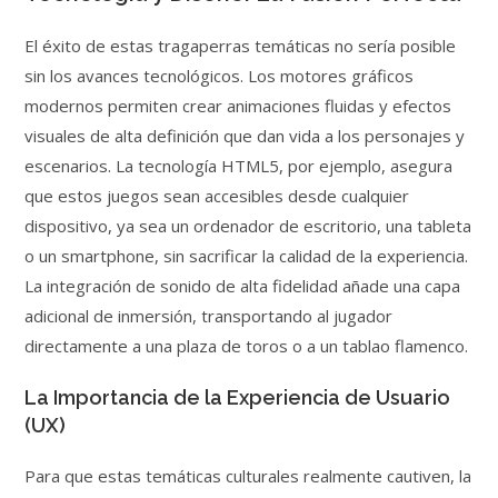
El éxito de estas tragaperras temáticas no sería posible
sin los avances tecnológicos. Los motores gráficos
modernos permiten crear animaciones fluidas y efectos
visuales de alta definición que dan vida a los personajes y
escenarios. La tecnología HTML5, por ejemplo, asegura
que estos juegos sean accesibles desde cualquier
dispositivo, ya sea un ordenador de escritorio, una tableta
o un smartphone, sin sacrificar la calidad de la experiencia.
La integración de sonido de alta fidelidad añade una capa
adicional de inmersión, transportando al jugador
directamente a una plaza de toros o a un tablao flamenco.
La Importancia de la Experiencia de Usuario
(UX)
Para que estas temáticas culturales realmente cautiven, la