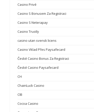
Casino Privé
Casino S Bonusem Za Registraci
Casino S Neterapay
Casino Trustly
casino utan svensk licens
Casino Vklad Přes Paysafecard
České Casino Bonus Za Registraci
České Casino Paysafecard
CH
ChainLuck Casino
CIB
Cocoa Casino