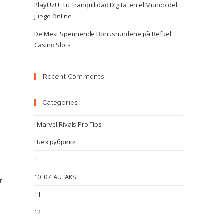
PlayUZU: Tu Tranquilidad Digital en el Mundo del
Juego Online
De Mest Spennende Bonusrundene på Refuel
Casino Slots
Recent Comments
Categories
! Marvel Rivals Pro Tips
! Без рубрики
т
1
10_07_AU_AKS
т
11
12