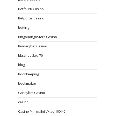
Betfouru Casino
Betportal Casino
betting
BingoBongoStars Casino
Binnarybet Casino
bkschool2.ru 70
blog
Bookkeeping
bookmaker
Candybet Casino
casino
Casino Minimální Vklad 100 Kč