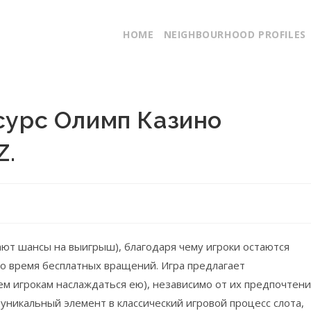
HOME
NEIGHBOURHOOD PROFILES
сурс Олимп Казино
Z.
ают шансы на выигрыш), благодаря чему игроки остаются
о время бесплатных вращений. Игра предлагает
ем игрокам наслаждаться ею), независимо от их предпочтен
 уникальный элемент в классический игровой процесс слота,