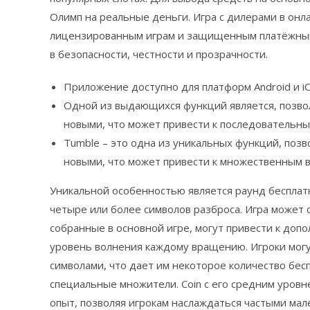
Олимп на реальные деньги. Игра с дилерами в онл
лицензированным играм и защищенным платёжным с
в безопасности, честности и прозрачности.
Приложение доступно для платформ Android и iO
Одной из выдающихся функций является, позв
новыми, что может привести к последовательн
Tumble – это одна из уникальных функций, по
новыми, что может привести к множественным 
Уникальной особенностью является раунд бесплат
четыре или более символов разброса. Игра может 
собранные в основной игре, могут привести к до
уровень волнения каждому вращению. Игроки мог
символами, что дает им некоторое количество бе
специальные множители. Coin с его средним уров
опыт, позволяя игрокам наслаждаться частыми ма