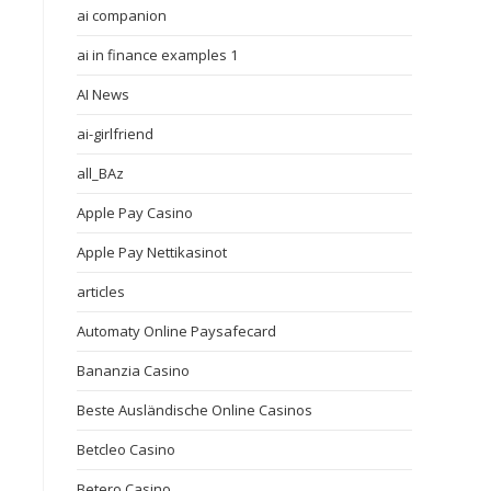
ai companion
ai in finance examples 1
AI News
ai-girlfriend
all_BAz
Apple Pay Casino
Apple Pay Nettikasinot
articles
Automaty Online Paysafecard
Bananzia Casino
Beste Ausländische Online Casinos
Betcleo Casino
Betero Casino