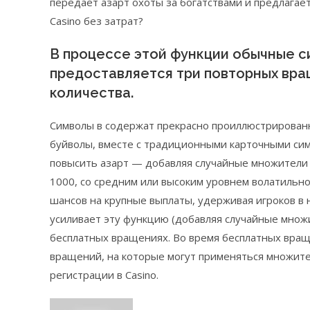
передает азарт охоты за богатствами и предлагае
Casino без затрат?
В процессе этой функции обычные с
предоставляется три повторных вра
количества.
Символы в содержат прекрасно проиллюстрированны
буйволы, вместе с традиционными карточными сим
повысить азарт — добавляя случайные множители 
1000, со средним или высоким уровнем волатильн
шансов на крупные выплаты, удерживая игроков в
усиливает эту функцию (добавляя случайные множ
бесплатных вращениях. Во время бесплатных вращ
вращений, на которые могут применяться множите
регистрации в Casino.