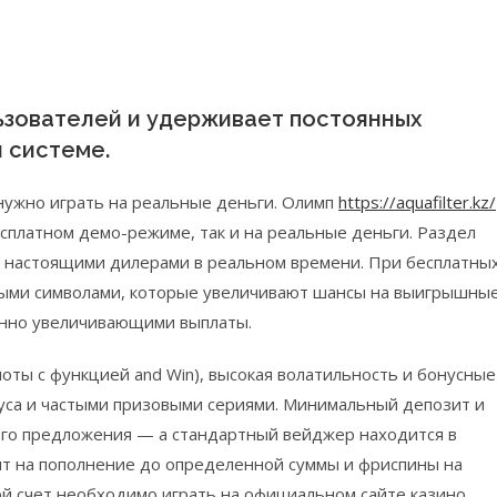
ьзователей и удерживает постоянных
 системе.
нужно играть на реальные деньги. Олимп
https://aquafilter.kz/
есплатном демо-режиме, так и на реальные деньги. Раздел
ы с настоящими дилерами в реальном времени. При бесплатны
ьными символами, которые увеличивают шансы на выигрышны
енно увеличивающими выплаты.
оты с функцией and Win), высокая волатильность и бонусные
нуса и частыми призовыми сериями. Минимальный депозит и
ого предложения — а стандартный вейджер находится в
нт на пополнение до определенной суммы и фриспины на
ой счет необходимо играть на официальном сайте казино