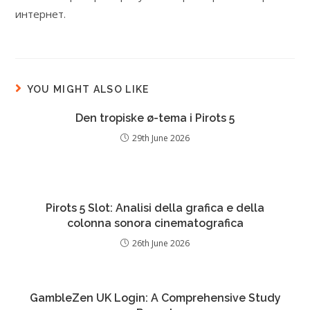
интернет.
YOU MIGHT ALSO LIKE
Den tropiske ø-tema i Pirots 5
29th June 2026
Pirots 5 Slot: Analisi della grafica e della
colonna sonora cinematografica
26th June 2026
GambleZen UK Login: A Comprehensive Study