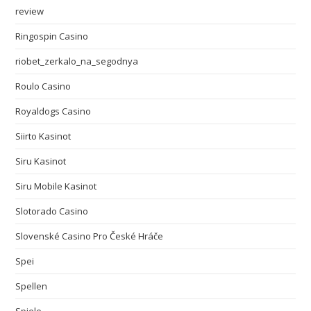
review
Ringospin Casino
riobet_zerkalo_na_segodnya
Roulo Casino
Royaldogs Casino
Siirto Kasinot
Siru Kasinot
Siru Mobile Kasinot
Slotorado Casino
Slovenské Casino Pro České Hráče
Spei
Spellen