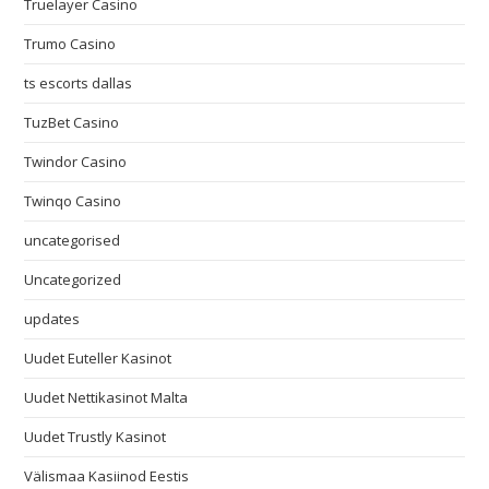
Truelayer Casino
Trumo Casino
ts escorts dallas
TuzBet Casino
Twindor Casino
Twinqo Casino
uncategorised
Uncategorized
updates
Uudet Euteller Kasinot
Uudet Nettikasinot Malta
Uudet Trustly Kasinot
Välismaa Kasiinod Eestis