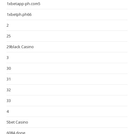
1xbetapp-ph.com5
1xbetph.ph66
2
25
29black Casino
3
30
31
32
33
4
5bet Casino
6084 done