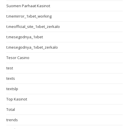
Suomen Parhaat Kasinot
t.memirror_1xbet_working
t.meofficial_site_1xbet_zerkalo
t.mesegodnya_1xbet
t.mesegodnya_1xbet_zerkalo
Tesor Casino
test
texts
textslp
Top Kasinot
Total
trends