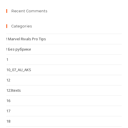
Recent Comments
Categories
! Marvel Rivals Pro Tips
! Без рубрики
1
10_07_AU_AKS
12
123texts
16
17
18