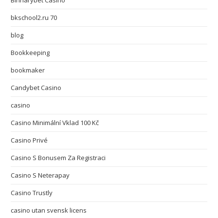
Binnarybet Casino
bkschool2.ru 70
blog
Bookkeeping
bookmaker
Candybet Casino
casino
Casino Minimální Vklad 100 Kč
Casino Privé
Casino S Bonusem Za Registraci
Casino S Neterapay
Casino Trustly
casino utan svensk licens