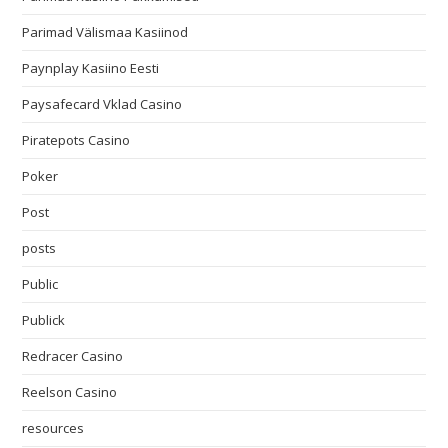
Parimad Välismaa Kasiinod
Paynplay Kasiino Eesti
Paysafecard Vklad Casino
Piratepots Casino
Poker
Post
posts
Public
Publick
Redracer Casino
Reelson Casino
resources