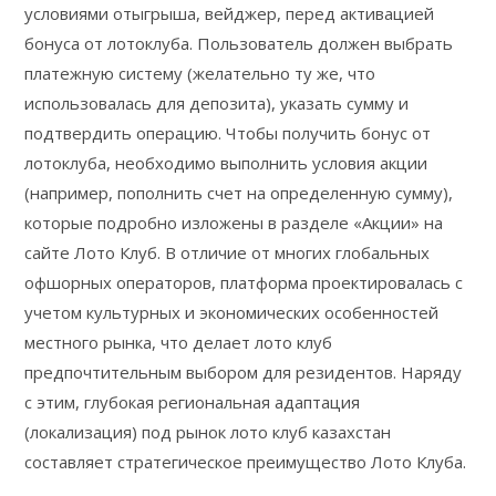
условиями отыгрыша, вейджер, перед активацией
бонуса от лотоклуба. Пользователь должен выбрать
платежную систему (желательно ту же, что
использовалась для депозита), указать сумму и
подтвердить операцию. Чтобы получить бонус от
лотоклуба, необходимо выполнить условия акции
(например, пополнить счет на определенную сумму),
которые подробно изложены в разделе «Акции» на
сайте Лото Клуб. В отличие от многих глобальных
офшорных операторов, платформа проектировалась с
учетом культурных и экономических особенностей
местного рынка, что делает лото клуб
предпочтительным выбором для резидентов. Наряду
с этим, глубокая региональная адаптация
(локализация) под рынок лото клуб казахстан
составляет стратегическое преимущество Лото Клуба.