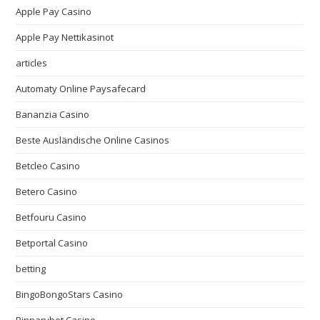
Apple Pay Casino
Apple Pay Nettikasinot
articles
Automaty Online Paysafecard
Bananzia Casino
Beste Ausländische Online Casinos
Betcleo Casino
Betero Casino
Betfouru Casino
Betportal Casino
betting
BingoBongoStars Casino