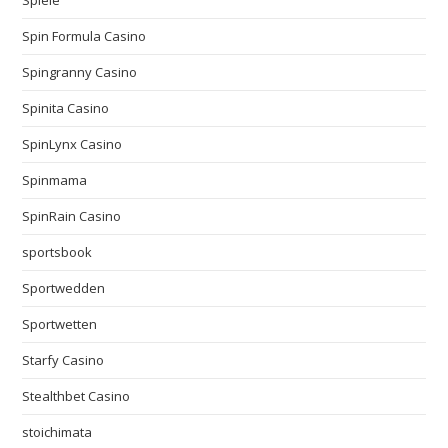
Spiele
Spin Formula Casino
Spingranny Casino
Spinita Casino
SpinLynx Casino
Spinmama
SpinRain Casino
sportsbook
Sportwedden
Sportwetten
Starfy Casino
Stealthbet Casino
stoichimata