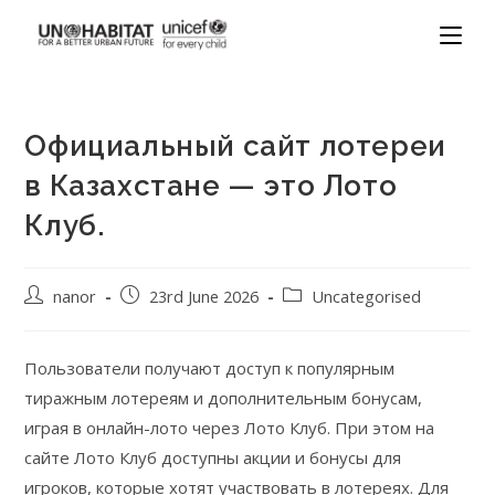
Официальный сайт лотереи
в Казахстане — это Лото
Клуб.
nanor
23rd June 2026
Uncategorised
Пользователи получают доступ к популярным
тиражным лотереям и дополнительным бонусам,
играя в онлайн-лото через Лото Клуб. При этом на
сайте Лото Клуб доступны акции и бонусы для
игроков, которые хотят участвовать в лотереях. Для