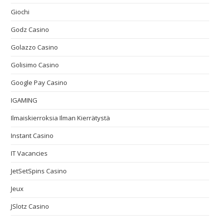
Giochi
Godz Casino
Golazzo Casino
Golisimo Casino
Google Pay Casino
IGAMING
Ilmaiskierroksia Ilman Kierrätystä
Instant Casino
IT Vacancies
JetSetSpins Casino
Jeux
JSlotz Casino