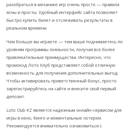
разобраться в механике игр очень просто — правила
ясны и просты. Удобный интерфейс сайта позволяет
быстро купить билет и отслеживать результаты в
реальном времени.
Чем больше вы играете — тем выше поднимаетесь по
уровням программы лояльности, получая все более
привлекательные преимущества. Интересно, что
промокод Лото Клуб представляет собой отличную
возможность для получения дополнительных выгод.
Чтобы активировать приветственный бонус, просто
зарегистрируйтесь на сайте и внесите свой первый
депозит.
Loto Club KZ является надежным онлайн-сервисом для
игры в кено, бинго и моментальные лотереи.
Рекомендуется внимательно ознакомиться с