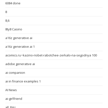
6084 done
8
8,6
8ty8 Casino
a16z generative ai
a16z generative ai 1
acomics.ru~kazino-riobet-rabotchee-zerkalo-na-segodnya 100
adobe generative ai
ai companion
ai in finance examples 1
AI News
ai-girlfriend
all_BAz