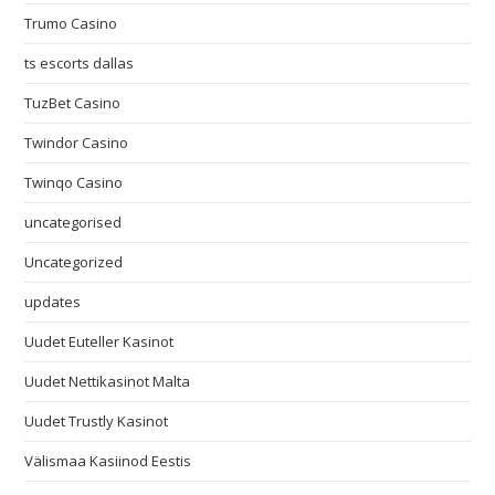
Trumo Casino
ts escorts dallas
TuzBet Casino
Twindor Casino
Twinqo Casino
uncategorised
Uncategorized
updates
Uudet Euteller Kasinot
Uudet Nettikasinot Malta
Uudet Trustly Kasinot
Välismaa Kasiinod Eestis