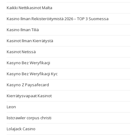
Kaikki Nettikasinot Malta
Kasino Ilman Rekisteröitymistä 2026 – TOP 3 Suomessa
Kasino Ilman Tiliä
Kasinot Ilman Kierrätystä
Kasinot Netissä
Kasyno Bez Weryfikacji
Kasyno Bez Weryfikacji Kyc
Kasyno Z Paysafecard
Kierrätysvapaat Kasinot
Leon
listcrawler corpus christi
LolaJack Casino