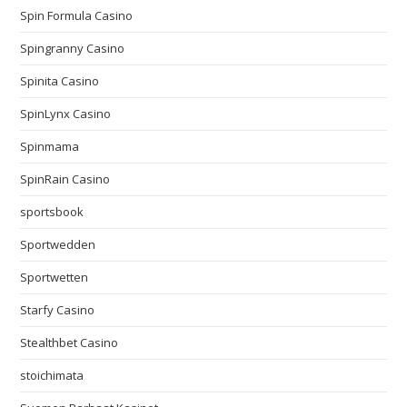
Spin Formula Casino
Spingranny Casino
Spinita Casino
SpinLynx Casino
Spinmama
SpinRain Casino
sportsbook
Sportwedden
Sportwetten
Starfy Casino
Stealthbet Casino
stoichimata