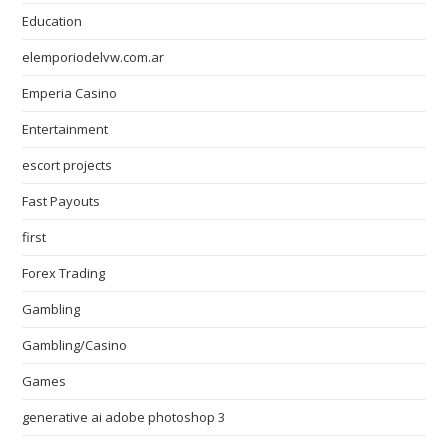
Education
elemporiodelvw.com.ar
Emperia Casino
Entertainment
escort projects
Fast Payouts
first
Forex Trading
Gambling
Gambling/Casino
Games
generative ai adobe photoshop 3