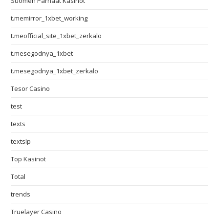
Suomen Parhaat Kasinot
t.memirror_1xbet_working
t.meofficial_site_1xbet_zerkalo
t.mesegodnya_1xbet
t.mesegodnya_1xbet_zerkalo
Tesor Casino
test
texts
textslp
Top Kasinot
Total
trends
Truelayer Casino