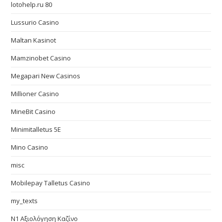
lotohelp.ru 80
Lussurio Casino
Maltan Kasinot
Mamzinobet Casino
Megapari New Casinos
Millioner Casino
MineBit Casino
Minimitalletus 5E
Mino Casino
misc
Mobilepay Talletus Casino
my_texts
N1 Αξιολόγηση Καζίνο