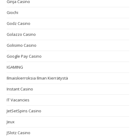
Ginja Casino
Giochi
Godz Casino
Golazzo Casino
Golisimo Casino
Google Pay Casino
IGAMING
Ilmaiskierroksia Ilman Kierrätystä
Instant Casino
IT Vacancies
JetSetSpins Casino
Jeux
JSlotz Casino