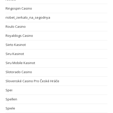
Ringospin Casino
riobet_zerkalo_na_segodnya
Roulo Casino
Royaldogs Casino
Siirto Kasinot
Siru Kasinot
Siru Mobile Kasinot
Slotorado Casino
Slovenské Casino Pro České Hráče
Spei
Spellen
Spiele