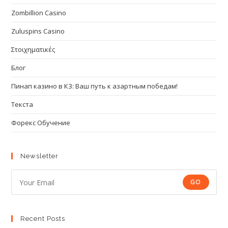
Zombillion Casino
Zuluspins Casino
Στοιχηματικές
Блог
Пинап казино в КЗ: Ваш путь к азартным победам!
Текста
Форекс Обучение
Newsletter
GO
Recent Posts