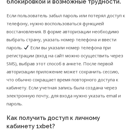
блокировкой и возможные трудности.
Если пользователь забыл пароль или потерял доступ к
телефону, нужно воспользоваться функцией
восстановления. В форме авторизации необходимо
выбрать страну, указать номер телефона и ввести
пароль.
Если вы указали номер телефона при
регистрации (вход на сайт можно осуществить через
SMS), выбрав этот способ в анкете. После первой
авторизации приложение может сохранить сессию,
что обычно сокращает время повторного доступа к
кабинету. Если учетная запись была создана через
электронную почту, для входа нужно указать email и
пароль.
Как получить доступ к личному
кабинету 1xbet?