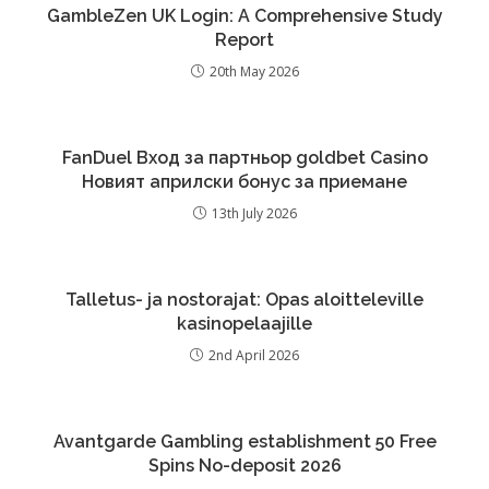
GambleZen UK Login: A Comprehensive Study
Report
20th May 2026
FanDuel Вход за партньор goldbet Casino
Новият априлски бонус за приемане
13th July 2026
Talletus- ja nostorajat: Opas aloitteleville
kasinopelaajille
2nd April 2026
Avantgarde Gambling establishment 50 Free
Spins No-deposit 2026