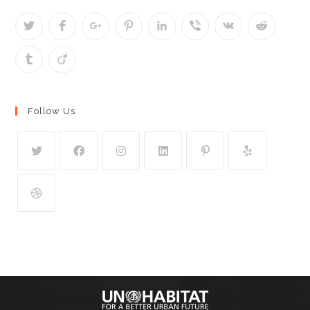
Follow Us