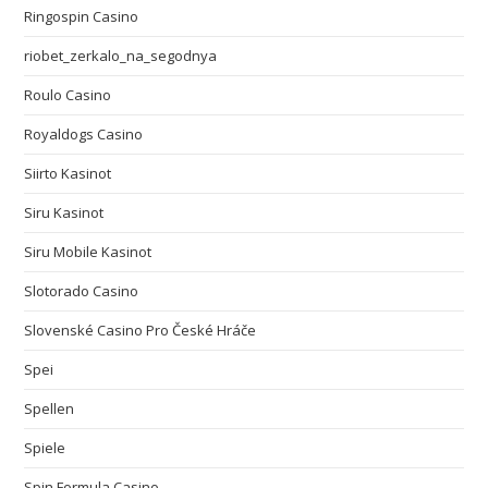
Ringospin Casino
riobet_zerkalo_na_segodnya
Roulo Casino
Royaldogs Casino
Siirto Kasinot
Siru Kasinot
Siru Mobile Kasinot
Slotorado Casino
Slovenské Casino Pro České Hráče
Spei
Spellen
Spiele
Spin Formula Casino