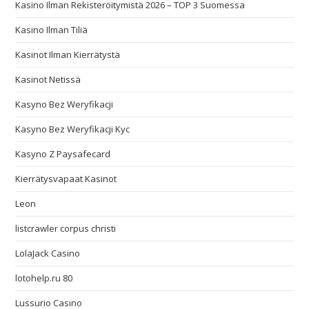
Kasino Ilman Rekisteröitymistä 2026 – TOP 3 Suomessa
Kasino Ilman Tiliä
Kasinot Ilman Kierrätystä
Kasinot Netissä
Kasyno Bez Weryfikacji
Kasyno Bez Weryfikacji Kyc
Kasyno Z Paysafecard
Kierrätysvapaat Kasinot
Leon
listcrawler corpus christi
LolaJack Casino
lotohelp.ru 80
Lussurio Casino