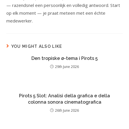
— razendsnel een persoonlijk en volledig antwoord. Start
op elk moment — je praat meteen met een échte
medewerker.
YOU MIGHT ALSO LIKE
Den tropiske ø-tema i Pirots 5
29th June 2026
Pirots 5 Slot: Analisi della grafica e della
colonna sonora cinematografica
26th June 2026