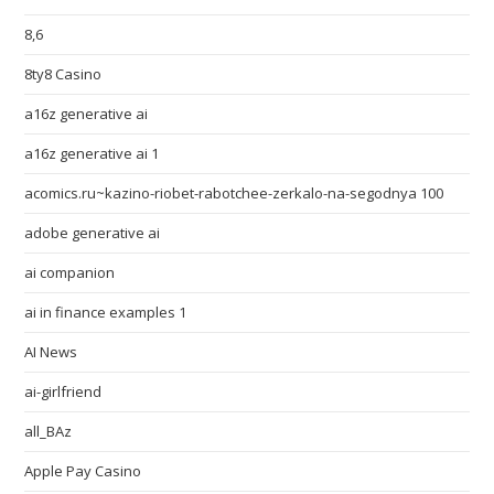
8,6
8ty8 Casino
a16z generative ai
a16z generative ai 1
acomics.ru~kazino-riobet-rabotchee-zerkalo-na-segodnya 100
adobe generative ai
ai companion
ai in finance examples 1
AI News
ai-girlfriend
all_BAz
Apple Pay Casino