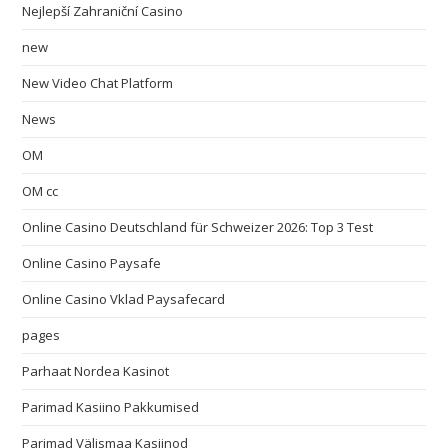
Nejlepší Zahraniční Casino
new
New Video Chat Platform
News
OM
OM cc
Online Casino Deutschland für Schweizer 2026: Top 3 Test
Online Casino Paysafe
Online Casino Vklad Paysafecard
pages
Parhaat Nordea Kasinot
Parimad Kasiino Pakkumised
Parimad Välismaa Kasiinod