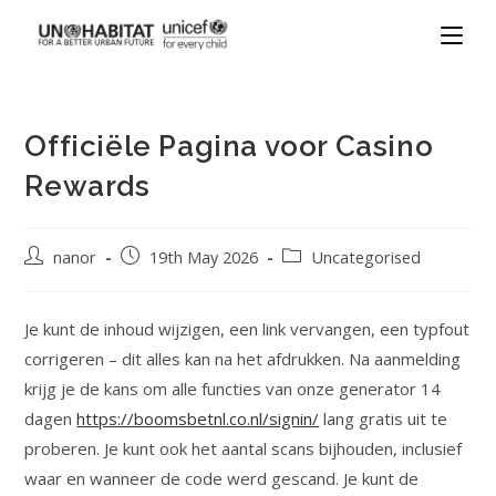
Officiële Pagina voor Casino
Rewards
nanor
19th May 2026
Uncategorised
Je kunt de inhoud wijzigen, een link vervangen, een typfout
corrigeren – dit alles kan na het afdrukken. Na aanmelding
krijg je de kans om alle functies van onze generator 14
dagen
https://boomsbetnl.co.nl/signin/
lang gratis uit te
proberen. Je kunt ook het aantal scans bijhouden, inclusief
waar en wanneer de code werd gescand. Je kunt de