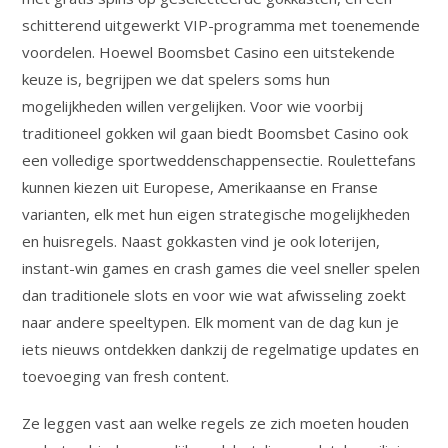
schitterend uitgewerkt VIP-programma met toenemende
voordelen. Hoewel Boomsbet Casino een uitstekende
keuze is, begrijpen we dat spelers soms hun
mogelijkheden willen vergelijken. Voor wie voorbij
traditioneel gokken wil gaan biedt Boomsbet Casino ook
een volledige sportweddenschappensectie. Roulettefans
kunnen kiezen uit Europese, Amerikaanse en Franse
varianten, elk met hun eigen strategische mogelijkheden
en huisregels. Naast gokkasten vind je ook loterijen,
instant-win games en crash games die veel sneller spelen
dan traditionele slots en voor wie wat afwisseling zoekt
naar andere speeltypen. Elk moment van de dag kun je
iets nieuws ontdekken dankzij de regelmatige updates en
toevoeging van fresh content.
Ze leggen vast aan welke regels ze zich moeten houden