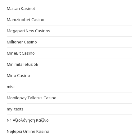
Maltan Kasinot
Mamzinobet Casino
Megapari New Casinos
Millioner Casino
MineBit Casino
Minimitalletus 5E
Mino Casino
misc
Mobilepay Talletus Casino
my_texts
N1 Αξιολόγηση Καζίνο
Nejlepsi Online Kasina