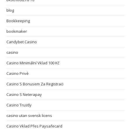
blog
Bookkeeping
bookmaker
Candybet Casino
casino
Casino Minimální Vklad 100 Kč
Casino Privé
Casino S Bonusem Za Registraci
Casino S Neterapay
Casino Trustly
casino utan svensk licens
Casino Vklad Přes Paysafecard