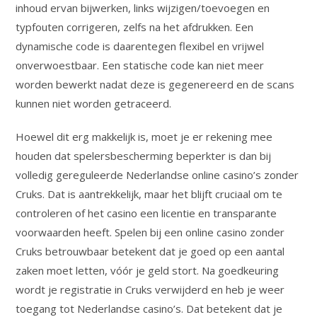
inhoud ervan bijwerken, links wijzigen/toevoegen en
typfouten corrigeren, zelfs na het afdrukken. Een
dynamische code is daarentegen flexibel en vrijwel
onverwoestbaar. Een statische code kan niet meer
worden bewerkt nadat deze is gegenereerd en de scans
kunnen niet worden getraceerd.
Hoewel dit erg makkelijk is, moet je er rekening mee
houden dat spelersbescherming beperkter is dan bij
volledig gereguleerde Nederlandse online casino’s zonder
Cruks. Dat is aantrekkelijk, maar het blijft cruciaal om te
controleren of het casino een licentie en transparante
voorwaarden heeft. Spelen bij een online casino zonder
Cruks betrouwbaar betekent dat je goed op een aantal
zaken moet letten, vóór je geld stort. Na goedkeuring
wordt je registratie in Cruks verwijderd en heb je weer
toegang tot Nederlandse casino’s. Dat betekent dat je