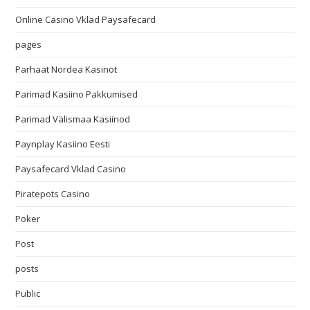
Online Casino Vklad Paysafecard
pages
Parhaat Nordea Kasinot
Parimad Kasiino Pakkumised
Parimad Välismaa Kasiinod
Paynplay Kasiino Eesti
Paysafecard Vklad Casino
Piratepots Casino
Poker
Post
posts
Public