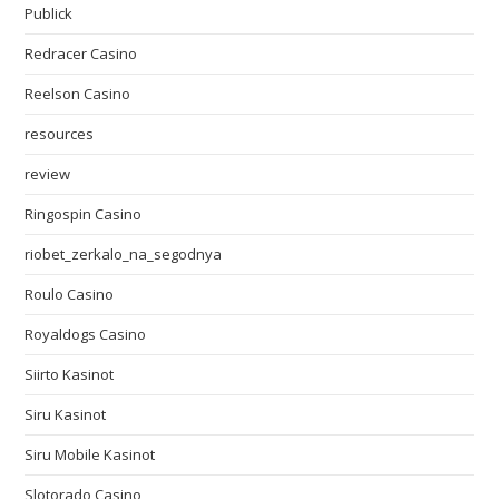
Publick
Redracer Casino
Reelson Casino
resources
review
Ringospin Casino
riobet_zerkalo_na_segodnya
Roulo Casino
Royaldogs Casino
Siirto Kasinot
Siru Kasinot
Siru Mobile Kasinot
Slotorado Casino