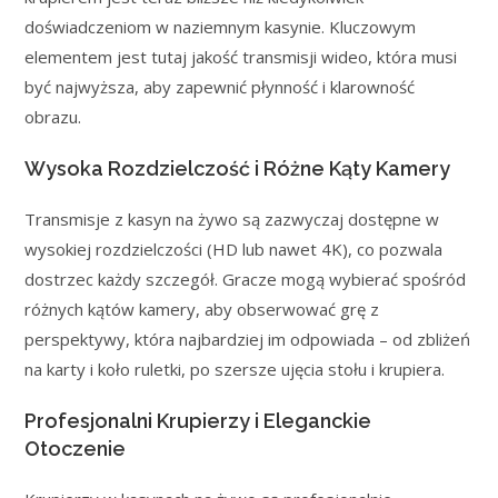
doświadczeniom w naziemnym kasynie. Kluczowym
elementem jest tutaj jakość transmisji wideo, która musi
być najwyższa, aby zapewnić płynność i klarowność
obrazu.
Wysoka Rozdzielczość i Różne Kąty Kamery
Transmisje z kasyn na żywo są zazwyczaj dostępne w
wysokiej rozdzielczości (HD lub nawet 4K), co pozwala
dostrzec każdy szczegół. Gracze mogą wybierać spośród
różnych kątów kamery, aby obserwować grę z
perspektywy, która najbardziej im odpowiada – od zbliżeń
na karty i koło ruletki, po szersze ujęcia stołu i krupiera.
Profesjonalni Krupierzy i Eleganckie
Otoczenie