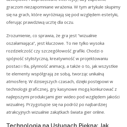
graczom niezapomniane wrażenia. W tym artykule skupimy
się na grach, które wyróżniają się pod względem estetyki,
oferując prawdziwą ucztę dla oczu.
Zrozumienie, co sprawia, że gra jest “wizualnie
oszałamiająca”, jest kluczowe. To nie tylko wysoka
rozdzielczość czy szczegółowość grafiki. Chodzi o
spójność stylistyczną, kreatywność w projektowaniu
postaci i tła, płynność animacji, a także o to, jak wszystkie
te elementy współgrają ze sobą, tworząc unikalną
atmosferę. W dzisiejszych czasach, dzięki postępowi w
technologii graficznej, gry kasynowe mogą konkurować z
najlepszymi produkcjami gier wideo pod względem jakości
wizualnej. Przygotujcie się na podróż po najbardziej
atrakcyjnych wizualnie zakątkach świata gier online.
Technologia na Usługach Piękna: Jak