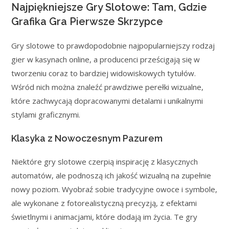
Najpiękniejsze Gry Slotowe: Tam, Gdzie
Grafika Gra Pierwsze Skrzypce
Gry slotowe to prawdopodobnie najpopularniejszy rodzaj
gier w kasynach online, a producenci prześcigają się w
tworzeniu coraz to bardziej widowiskowych tytułów.
Wśród nich można znaleźć prawdziwe perełki wizualne,
które zachwycają dopracowanymi detalami i unikalnymi
stylami graficznymi.
Klasyka z Nowoczesnym Pazurem
Niektóre gry slotowe czerpią inspirację z klasycznych
automatów, ale podnoszą ich jakość wizualną na zupełnie
nowy poziom. Wyobraź sobie tradycyjne owoce i symbole,
ale wykonane z fotorealistyczną precyzją, z efektami
świetlnymi i animacjami, które dodają im życia. Te gry