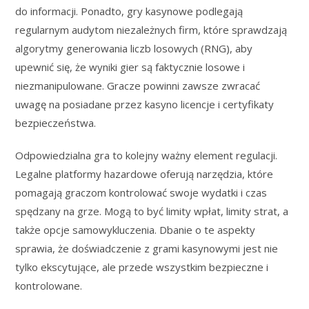
do informacji. Ponadto, gry kasynowe podlegają
regularnym audytom niezależnych firm, które sprawdzają
algorytmy generowania liczb losowych (RNG), aby
upewnić się, że wyniki gier są faktycznie losowe i
niezmanipulowane. Gracze powinni zawsze zwracać
uwagę na posiadane przez kasyno licencje i certyfikaty
bezpieczeństwa.
Odpowiedzialna gra to kolejny ważny element regulacji.
Legalne platformy hazardowe oferują narzędzia, które
pomagają graczom kontrolować swoje wydatki i czas
spędzany na grze. Mogą to być limity wpłat, limity strat, a
także opcje samowykluczenia. Dbanie o te aspekty
sprawia, że doświadczenie z grami kasynowymi jest nie
tylko ekscytujące, ale przede wszystkim bezpieczne i
kontrolowane.