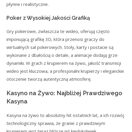
płynne i realistyczne.
Poker z Wysokiej Jakości Grafiką
Gry pokerowe, zwłaszcza te wideo, oferują często
imponującą grafikę 3D, która przenosi graczy do
wirtualnych sal pokerowych. Stoły, karty i postacie są
wykonane z dbałością o detale, a animacje dodają grze
dynamiki. W grach z krupierem na żywo, jakość transmisji
wideo jest kluczowa, a profesjonalni krupierzy i eleganckie
otoczenie tworzą autentyczną atmosferę.
Kasyno na Żywo: Najbliżej Prawdziwego
Kasyna
Kasyna na żywo to absolutny hit ostatnich lat, a ich rozwój
technologiczny sprawia, że granie z prawdziwym
krupierem jest teraz bliższe niż kiedykolwiek