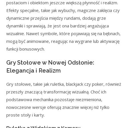
postaciom i obiektom jeszcze większą płynność i realizm.
Efekty specjalne, takie jak wybuchy, magiczne zaklęcia czy
dynamiczne przejścia między rundami, dodają grze
dynamiki i sprawiają, że jest ona bardziej angażująca
wizualnie. Nawet symbole, które pojawiają się na bębnach,
mogą być animowane, reagując na wygrane lub aktywację
funkcji bonusowych.
Gry Stołowe w Nowej Odsłonie:
Elegancja i Realizm
Gry stołowe, takie jak ruletka, blackjack czy poker, również
przeszły znaczącą transformację wizualną. Choć ich
podstawowa mechanika pozostaje niezmieniona,
nowoczesne wersje oferują znacznie więcej niż tylko
proste stoły i karty.