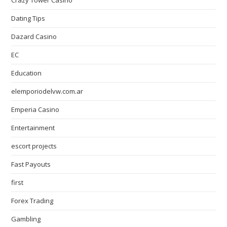
Crazy Tower Сasino
Dating Tips
Dazard Casino
EC
Education
elemporiodelvw.com.ar
Emperia Casino
Entertainment
escort projects
Fast Payouts
first
Forex Trading
Gambling