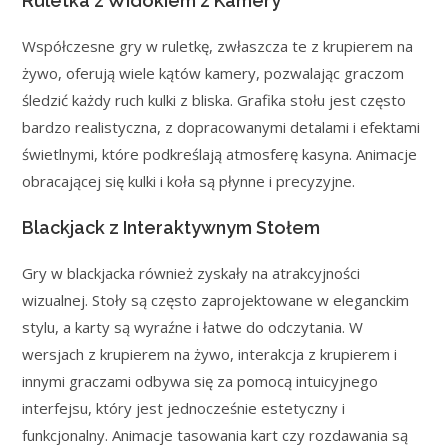
Ruletka z Widokiem z Kamery
Współczesne gry w ruletkę, zwłaszcza te z krupierem na
żywo, oferują wiele kątów kamery, pozwalając graczom
śledzić każdy ruch kulki z bliska. Grafika stołu jest często
bardzo realistyczna, z dopracowanymi detalami i efektami
świetlnymi, które podkreślają atmosferę kasyna. Animacje
obracającej się kulki i koła są płynne i precyzyjne.
Blackjack z Interaktywnym Stołem
Gry w blackjacka również zyskały na atrakcyjności
wizualnej. Stoły są często zaprojektowane w eleganckim
stylu, a karty są wyraźne i łatwe do odczytania. W
wersjach z krupierem na żywo, interakcja z krupierem i
innymi graczami odbywa się za pomocą intuicyjnego
interfejsu, który jest jednocześnie estetyczny i
funkcjonalny. Animacje tasowania kart czy rozdawania są