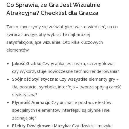
Co Sprawia, że Gra Jest Wizualnie
Atrakcyjna? Checklist dla Gracza
Zanim zanurzymy się w świat gier, warto wiedzieć, na co
zwracać uwagę, aby wybrać te najbardziej
satysfakcjonujące wizualnie. Oto kilka kluczowych
elementów:
Jakość Grafiki:
Czy grafika jest ostra, szczegółowa i
czy wykorzystuje nowoczesne techniki renderowania?
Spójność Stylistyczna:
Czy wszystkie elementy gry –
tła, postacie, symbole, interfejs – tworzą spójną całość
stylistyczną?
Płynność Animacji:
Czy animacje postaci, efektów
specjalnych i elementów interfejsu są płynne i nie
zacinają się?
Efekty Dźwiękowe i Muzyka:
Czy dźwięki i muzyka