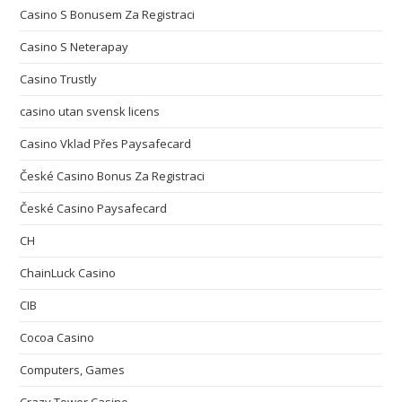
Casino S Bonusem Za Registraci
Casino S Neterapay
Casino Trustly
casino utan svensk licens
Casino Vklad Přes Paysafecard
České Casino Bonus Za Registraci
České Casino Paysafecard
CH
ChainLuck Casino
CIB
Cocoa Casino
Computers, Games