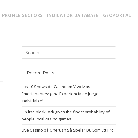
PROFILE SECTORS
INDICATOR DATABASE
GEOPORTAL
Recent Posts
Los 10 Shows de Casino en Vivo Más
Emocionantes: ¡Una Experiencia de Juego
Inolvidable!
On line black-jack gives the finest probability of
people local casino games
Live Casino på Onerush Så Spelar Du Som Ett Pro