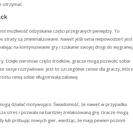
e otrzymać.
ack
jest możliwość odzyskania części przegranych pieniędzy. To
lne straty są zminimalizowane. Nawet jeśli seria niepowodzeń jest
alając na kontynuowanie gry i szukanie swojej drogi do wygranej
. Dzięki zwrotowi części środków, gracze mogą pozwolić sobie
ze sesje rozrywkowe. Jest to szczególnie cenne dla graczy, któr
rostu cenią sobie długotrwałą zabawę.
k mogą działać motywująco. Świadomość, że nawet w przypadku
sza stres i pozwala na bardziej zrelaksowaną grę. Gracze mogą
ady lub próbując nowych gier, wiedząc, że mają pewien poziom