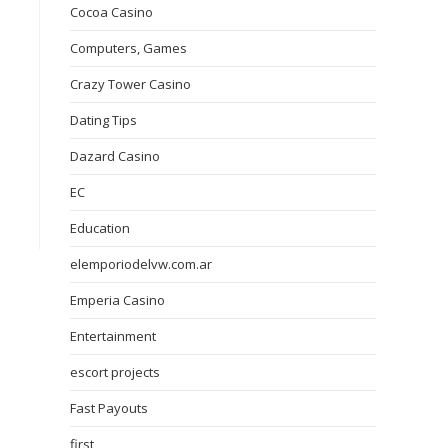
Cocoa Casino
Computers, Games
Crazy Tower Сasino
Dating Tips
Dazard Casino
EC
Education
elemporiodelvw.com.ar
Emperia Casino
Entertainment
escort projects
Fast Payouts
first