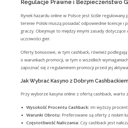
Regulacje Prawne i Bezpieczeństwo G
Rynek hazardu online w Polsce jest ściśle regulowany 
terenie Polski muszą posiadać odpowiednie licencje i
graczy. Obejmuje to między innymi zasady dotyczące o
uczciwości gier.
Oferty bonusowe, w tym cashback, również podlegają
o warunkach promocji, w tym o wszelkich wymaganiach
zapoznać się z regulaminem promocji przed jej aktywa
Jak Wybrać Kasyno z Dobrym Cashbackie
Przy wyborze kasyna online z ofertą cashback, warto z
Wysokość Procentu Cashback:
Im wyższy procent, 
Warunki Obrotu:
Preferowane są oferty z niskim 
Częstotliwość Naliczania:
Czy cashback jest nalicz