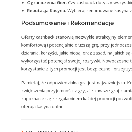
Ograniczenia Gier:
Czy cashback dotyczy wszystkic
Reputacja Kasyna:
Wybieraj renomowane kasyna z d
Podsumowanie i Rekomendacje
Oferty cashback stanowią niezwykle atrakcyjny elemen
komfortową i potencjalnie dłuższą grę, przy jednocze
działania, korzyści, jakie niosą, oraz zasad, na jakich 
wykorzystać potencjał swojej rozrywki. Nowoczesne t
korzystanie z tych promocji jest bezpieczne i przejrzy
Pamiętaj, że odpowiedzialna gra jest najważniejsza. 
zwiększenia przyjemności z gry, ale zawsze graj z um
zapoznanie się z regulaminem każdej promocji pozwoli C
oferują kasyna online.