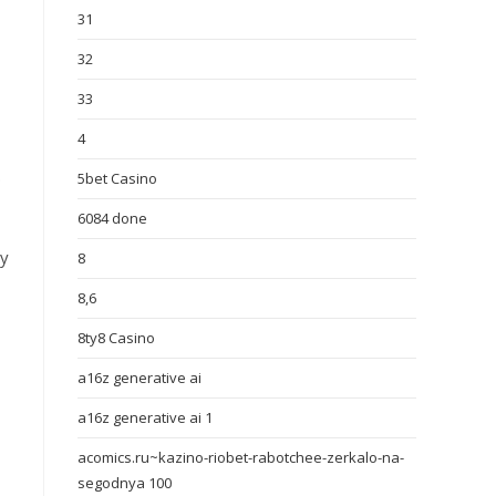
31
32
33
4
.
5bet Casino
6084 done
zy
8
8,6
8ty8 Casino
a16z generative ai
a16z generative ai 1
acomics.ru~kazino-riobet-rabotchee-zerkalo-na-
segodnya 100