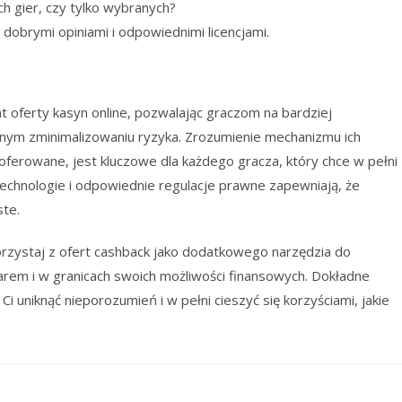
h gier, czy tylko wybranych?
obrymi opiniami i odpowiednimi licencjami.
t oferty kasyn online, pozwalając graczom na bardziej
snym zminimalizowaniu ryzyka. Zrozumienie mechanizmu ich
są oferowane, jest kluczowe dla każdego gracza, który chce w pełni
echnologie i odpowiednie regulacje prawne zapewniają, że
ste.
Korzystaj z ofert cashback jako dodatkowego narzędzia do
iarem i w granicach swoich możliwości finansowych. Dokładne
i uniknąć nieporozumień i w pełni cieszyć się korzyściami, jakie