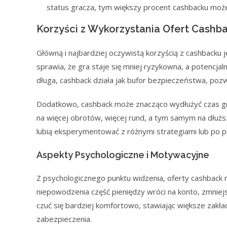
status gracza, tym większy procent cashbacku moż
Korzyści z Wykorzystania Ofert Cashb
Główną i najbardziej oczywistą korzyścią z cashbacku 
sprawia, że gra staje się mniej ryzykowna, a potencja
długa, cashback działa jak bufor bezpieczeństwa, pozw
Dodatkowo, cashback może znacząco wydłużyć czas gry
na więcej obrotów, więcej rund, a tym samym na dłużs
lubią eksperymentować z różnymi strategiami lub po p
Aspekty Psychologiczne i Motywacyjne
Z psychologicznego punktu widzenia, oferty cashbac
niepowodzenia część pieniędzy wróci na konto, zmniej
czuć się bardziej komfortowo, stawiając większe zakł
zabezpieczenia.