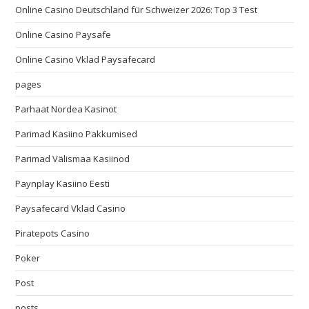
Online Casino Deutschland für Schweizer 2026: Top 3 Test
Online Casino Paysafe
Online Casino Vklad Paysafecard
pages
Parhaat Nordea Kasinot
Parimad Kasiino Pakkumised
Parimad Välismaa Kasiinod
Paynplay Kasiino Eesti
Paysafecard Vklad Casino
Piratepots Casino
Poker
Post
posts