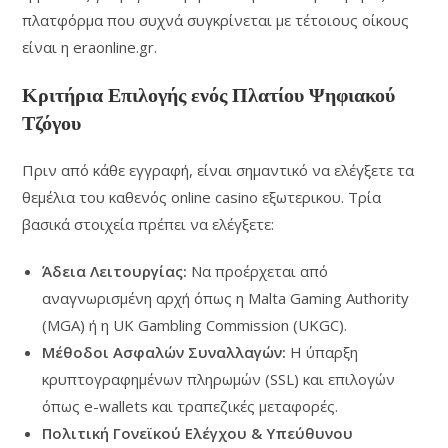
πλατφόρμα που συχνά συγκρίνεται με τέτοιους οίκους
είναι η eraonline.gr.
Κριτήρια Επιλογής ενός Πλατίου Ψηφιακού
Τζόγου
Πριν από κάθε εγγραφή, είναι σημαντικό να ελέγξετε τα
θεμέλια του καθενός online casino εξωτερικου. Τρία
βασικά στοιχεία πρέπει να ελέγξετε:
Άδεια Λειτουργίας:
Να προέρχεται από
αναγνωρισμένη αρχή όπως η Malta Gaming Authority
(MGA) ή η UK Gambling Commission (UKGC).
Μέθοδοι Ασφαλών Συναλλαγών:
Η ύπαρξη
κρυπτογραφημένων πληρωμών (SSL) και επιλογών
όπως e-wallets και τραπεζικές μεταφορές.
Πολιτική Γονεϊκού Ελέγχου & Υπεύθυνου