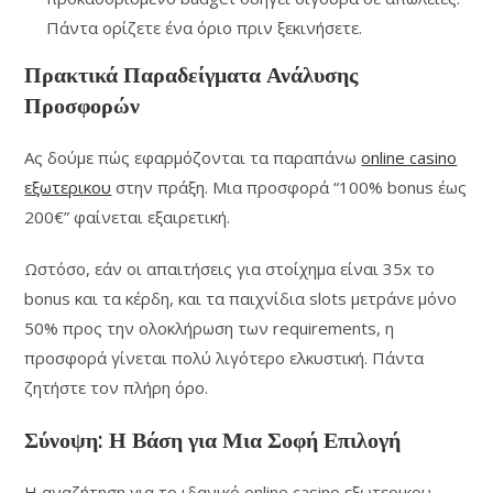
Πάντα ορίζετε ένα όριο πριν ξεκινήσετε.
Πρακτικά Παραδείγματα Ανάλυσης
Προσφορών
Ας δούμε πώς εφαρμόζονται τα παραπάνω
online casino
εξωτερικου
στην πράξη. Μια προσφορά “100% bonus έως
200€” φαίνεται εξαιρετική.
Ωστόσο, εάν οι απαιτήσεις για στοίχημα είναι 35x το
bonus και τα κέρδη, και τα παιχνίδια slots μετράνε μόνο
50% προς την ολοκλήρωση των requirements, η
προσφορά γίνεται πολύ λιγότερο ελκυστική. Πάντα
ζητήστε τον πλήρη όρο.
Σύνοψη: Η Βάση για Μια Σοφή Επιλογή
Η αναζήτηση για το ιδανικό online casino εξωτερικου