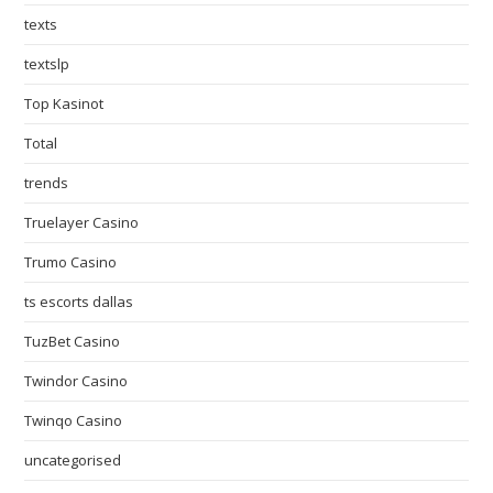
texts
textslp
Top Kasinot
Total
trends
Truelayer Casino
Trumo Casino
ts escorts dallas
TuzBet Casino
Twindor Casino
Twinqo Casino
uncategorised