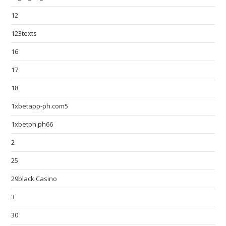
12
123texts
16
17
18
1xbetapp-ph.com5
1xbetph.ph66
2
25
29black Casino
3
30