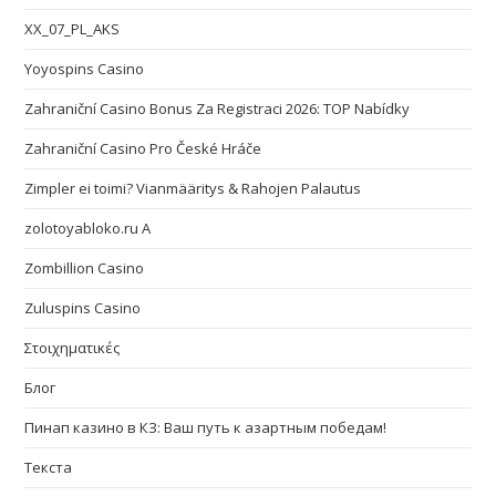
XX_07_PL_AKS
Yoyospins Casino
Zahraniční Casino Bonus Za Registraci 2026: TOP Nabídky
Zahraniční Casino Pro České Hráče
Zimpler ei toimi? Vianmääritys & Rahojen Palautus
zolotoyabloko.ru A
Zombillion Casino
Zuluspins Casino
Στοιχηματικές
Блог
Пинап казино в КЗ: Ваш путь к азартным победам!
Текста