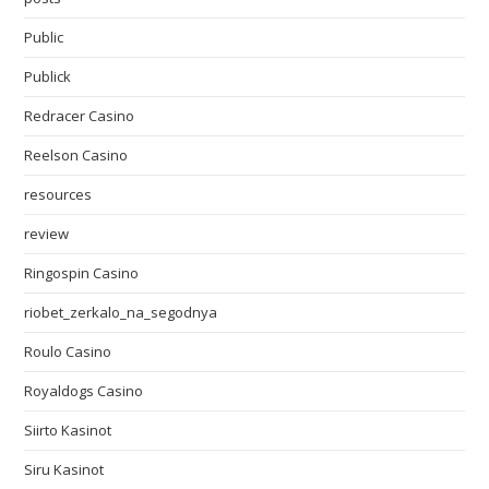
Public
Publick
Redracer Casino
Reelson Casino
resources
review
Ringospin Casino
riobet_zerkalo_na_segodnya
Roulo Casino
Royaldogs Casino
Siirto Kasinot
Siru Kasinot