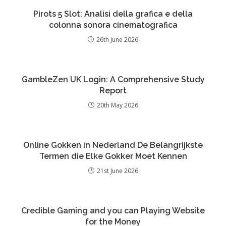
Pirots 5 Slot: Analisi della grafica e della
colonna sonora cinematografica
26th June 2026
GambleZen UK Login: A Comprehensive Study
Report
20th May 2026
Online Gokken in Nederland De Belangrijkste
Termen die Elke Gokker Moet Kennen
21st June 2026
Credible Gaming and you can Playing Website
for the Money