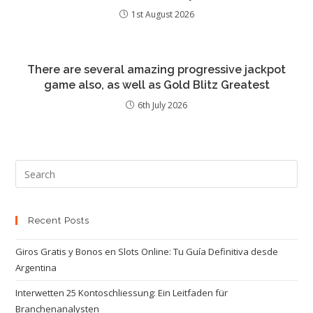
1st August 2026
There are several amazing progressive jackpot
game also, as well as Gold Blitz Greatest
6th July 2026
Recent Posts
Giros Gratis y Bonos en Slots Online: Tu Guía Definitiva desde
Argentina
Interwetten 25 Kontoschliessung: Ein Leitfaden für
Branchenanalysten