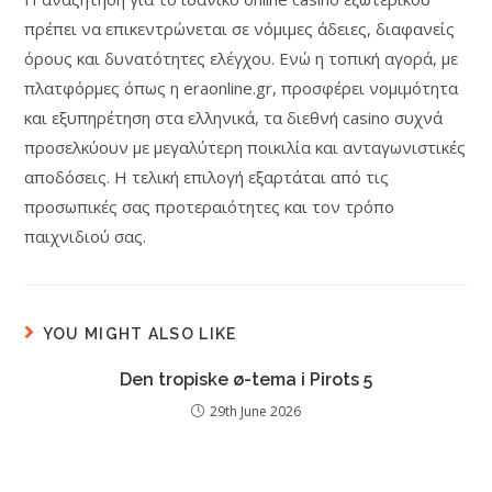
πρέπει να επικεντρώνεται σε νόμιμες άδειες, διαφανείς
όρους και δυνατότητες ελέγχου. Ενώ η τοπική αγορά, με
πλατφόρμες όπως η eraonline.gr, προσφέρει νομιμότητα
και εξυπηρέτηση στα ελληνικά, τα διεθνή casino συχνά
προσελκύουν με μεγαλύτερη ποικιλία και ανταγωνιστικές
αποδόσεις. Η τελική επιλογή εξαρτάται από τις
προσωπικές σας προτεραιότητες και τον τρόπο
παιχνιδιού σας.
YOU MIGHT ALSO LIKE
Den tropiske ø-tema i Pirots 5
29th June 2026