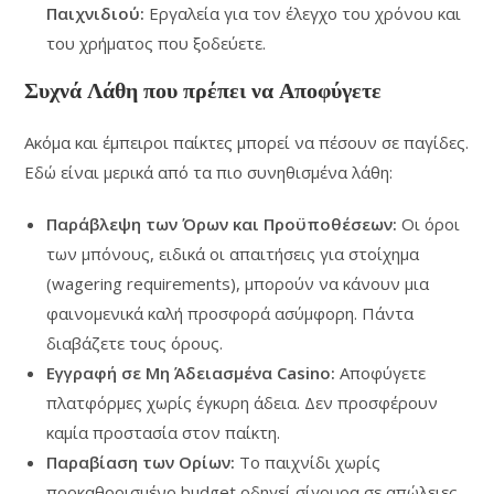
Παιχνιδιού:
Εργαλεία για τον έλεγχο του χρόνου και
του χρήματος που ξοδεύετε.
Συχνά Λάθη που πρέπει να Αποφύγετε
Ακόμα και έμπειροι παίκτες μπορεί να πέσουν σε παγίδες.
Εδώ είναι μερικά από τα πιο συνηθισμένα λάθη:
Παράβλεψη των Όρων και Προϋποθέσεων:
Οι όροι
των μπόνους, ειδικά οι απαιτήσεις για στοίχημα
(wagering requirements), μπορούν να κάνουν μια
φαινομενικά καλή προσφορά ασύμφορη. Πάντα
διαβάζετε τους όρους.
Εγγραφή σε Μη Άδειασμένα Casino:
Αποφύγετε
πλατφόρμες χωρίς έγκυρη άδεια. Δεν προσφέρουν
καμία προστασία στον παίκτη.
Παραβίαση των Ορίων:
Το παιχνίδι χωρίς
προκαθορισμένο budget οδηγεί σίγουρα σε απώλειες.