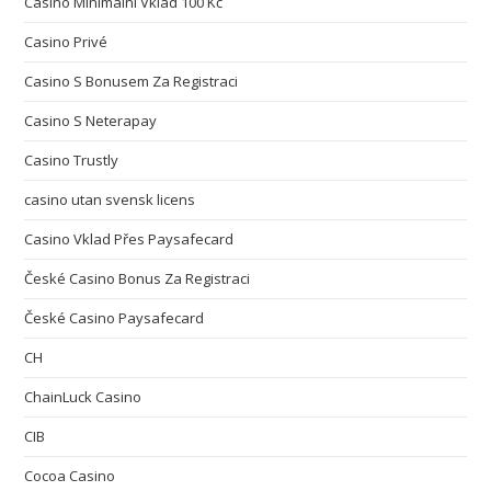
Casino Minimální Vklad 100 Kč
Casino Privé
Casino S Bonusem Za Registraci
Casino S Neterapay
Casino Trustly
casino utan svensk licens
Casino Vklad Přes Paysafecard
České Casino Bonus Za Registraci
České Casino Paysafecard
CH
ChainLuck Casino
CIB
Cocoa Casino