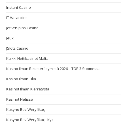
Instant Casino
IT Vacancies
JetSetSpins Casino
Jeux
JSlotz Casino
Kaikki Nettikasinot Malta
Kasino Ilman Rekisteröitymistä 2026 – TOP 3 Suomessa
Kasino Ilman Tiliä
Kasinot Ilman Kierrätystä
Kasinot Netissä
Kasyno Bez Weryfikacji
Kasyno Bez Weryfikacji Kyc