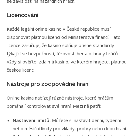
se závislostí na hazardních hrách.
Licencování
Každé legální online kasino v České republice musí
disponovat platnou licencí od Ministerstva financí. Tato
licence zaručuje, že kasino splňuje přísné standardy
týkající se bezpečnosti, férovosti her a ochrany hráčů.
Vždy si ověřte, zda má kasino, ve kterém hrajete, platnou
českou licenci.
Nástroje pro zodpovědné hraní
Online kasina nabízejí různé nástroje, které hráčům
pomáhají kontrolovat své hraní. Mezi ně patří:
Nastavení limitů:
Můžete si nastavit denní, týdenní
nebo měsíční limity pro vklady, prohry nebo dobu hraní.