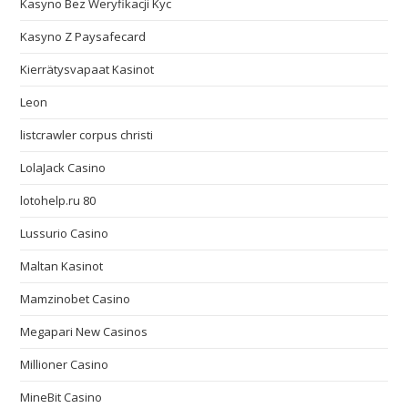
Kasyno Bez Weryfikacji Kyc
Kasyno Z Paysafecard
Kierrätysvapaat Kasinot
Leon
listcrawler corpus christi
LolaJack Casino
lotohelp.ru 80
Lussurio Casino
Maltan Kasinot
Mamzinobet Casino
Megapari New Casinos
Millioner Casino
MineBit Casino