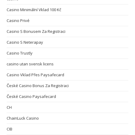
Casino Minimální Vklad 100 Kč
Casino Privé
Casino S Bonusem Za Registraci
Casino S Neterapay
Casino Trustly
casino utan svensk licens
Casino Vklad Přes Paysafecard
České Casino Bonus Za Registraci
České Casino Paysafecard
CH
ChainLuck Casino
CIB