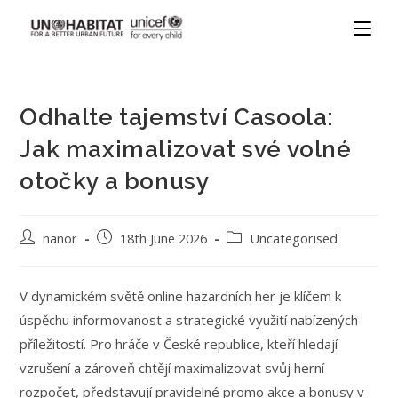
Odhalte tajemství Casoola:
Jak maximalizovat své volné
otočky a bonusy
nanor
18th June 2026
Uncategorised
V dynamickém světě online hazardních her je klíčem k
úspěchu informovanost a strategické využití nabízených
příležitostí. Pro hráče v České republice, kteří hledají
vzrušení a zároveň chtějí maximalizovat svůj herní
rozpočet, představují pravidelné promo akce a bonusy v