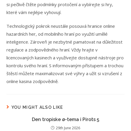
si pečlivě čtěte podmínky protočení a vybírejte si hry,
které vám nejlépe vyhovují.
Technologický pokrok neustále posouvá hranice online
hazardních her, od mobilního hraní po využití umělé
inteligence. Zároveň je nezbytné pamatovat na důležitost
regulace a zodpovědného hraní. Vždy hrajte v
licencovaných kasinech a využívejte dostupné nástroje pro
kontrolu svého hraní. S informovaným přístupem a trochou
štěstí můžete maximalizovat své výhry a užít si vzrušení z
online kasina zodpovědně.
YOU MIGHT ALSO LIKE
Den tropiske ø-tema i Pirots 5
29th June 2026