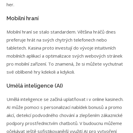
her.
Mobilní hraní
Mobilní hraní se stalo standardem. Většina hráčů dnes
preferuje hrát na svých chytrých telefonech nebo
tabletech. Kasina proto investují do vývoje intuitivních
mobilních aplikací a optimalizace svých webových stránek
pro mobilní zařízení. To znamená, že si můžete vychutnat
své oblíbené hry kdekoli a kdykoli.
Umělá inteligence (AI)
Umělá inteligence se začíná uplatňovat i v online kasinech.
AI může pomoci s personalizací nabídek bonusů a promo
akcí, detekcí podvodného chování a zlepšením zákaznické
podpory prostřednictvím chatbotů. V budoucnu můžeme
očekávat ještě sofistikovanější využití AI pro vytvoření