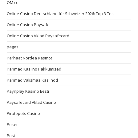
OM cc
Online Casino Deutschland für Schweizer 2026: Top 3 Test
Online Casino Paysafe
Online Casino Vklad Paysafecard
pages
Parhaat Nordea Kasinot
Parimad Kasiino Pakkumised
Parimad Välismaa Kasiinod
Paynplay Kasiino Eesti
Paysafecard Vklad Casino
Piratepots Casino
Poker
Post