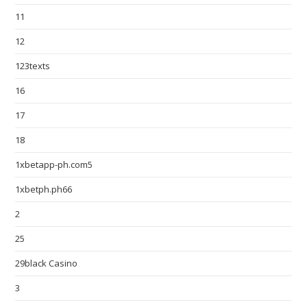
11
12
123texts
16
17
18
1xbetapp-ph.com5
1xbetph.ph66
2
25
29black Casino
3