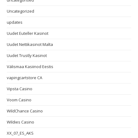
uncategorised
Uncategorized
updates
Uudet Euteller Kasinot
Uudet Nettikasinot Malta
Uudet Trustly Kasinot
Välismaa Kasiinod Eestis
vapingcartstore CA
Vipsta Casino
Voom Casino
WildChance Casino
Wildies Casino
XX_07_ES_AKS