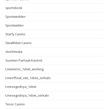
sportsbook
Sportwedden
Sportwetten
Starfy Casino
Stealthbet Casino
stoichimata
Suomen Parhaat Kasinot
t.memirror_1xbet_working
t.meofficial_site_1xbet_zerkalo
t.mesegodnya_1xbet
t.mesegodnya_1xbet_zerkalo
Tesor Casino