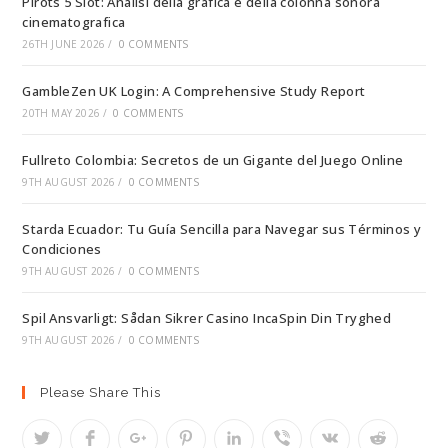
Pirots 5 Slot: Analisi della grafica e della colonna sonora
cinematografica
26TH JUNE 2026
/
0 COMMENTS
GambleZen UK Login: A Comprehensive Study Report
20TH MAY 2026
/
0 COMMENTS
Fullreto Colombia: Secretos de un Gigante del Juego Online
9TH AUGUST 2026
/
0 COMMENTS
Starda Ecuador: Tu Guía Sencilla para Navegar sus Términos y
Condiciones
9TH AUGUST 2026
/
0 COMMENTS
Spil Ansvarligt: Sådan Sikrer Casino IncaSpin Din Tryghed
9TH AUGUST 2026
/
0 COMMENTS
Please Share This