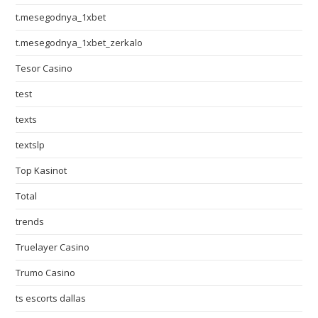
t.mesegodnya_1xbet
t.mesegodnya_1xbet_zerkalo
Tesor Casino
test
texts
textslp
Top Kasinot
Total
trends
Truelayer Casino
Trumo Casino
ts escorts dallas