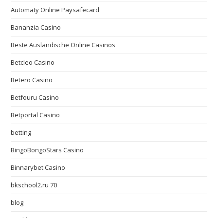
Automaty Online Paysafecard
Bananzia Casino
Beste Ausländische Online Casinos
Betcleo Casino
Betero Casino
Betfouru Casino
Betportal Casino
betting
BingoBongoStars Casino
Binnarybet Casino
bkschool2.ru 70
blog