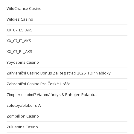
WildChance Casino
Wildies Casino
XX_07_ES_AKS
XX_07_IT_AKS
XX_07_PL_AKS
Yoyospins Casino
Zahraniční Casino Bonus Za Registraci 2026: TOP Nabídky
Zahraniční Casino Pro České Hráče
Zimpler ei toimi? Vianmääritys & Rahojen Palautus
zolotoyabloko.ru A
Zombillion Casino
Zuluspins Casino