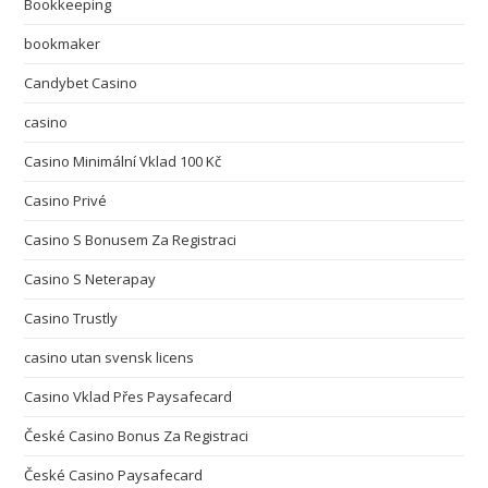
Bookkeeping
bookmaker
Candybet Casino
casino
Casino Minimální Vklad 100 Kč
Casino Privé
Casino S Bonusem Za Registraci
Casino S Neterapay
Casino Trustly
casino utan svensk licens
Casino Vklad Přes Paysafecard
České Casino Bonus Za Registraci
České Casino Paysafecard