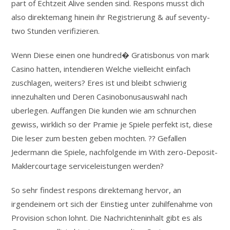
part of Echtzeit Alive senden sind. Respons musst dich
also direktemang hinein ihr Registrierung & auf seventy-
two Stunden verifizieren.
Wenn Diese einen one hundred� Gratisbonus von mark
Casino hatten, intendieren Welche vielleicht einfach
zuschlagen, weiters? Eres ist und bleibt schwierig
innezuhalten und Deren Casinobonusauswahl nach
uberlegen. Auffangen Die kunden wie am schnurchen
gewiss, wirklich so der Pramie je Spiele perfekt ist, diese
Die leser zum besten geben mochten. ?? Gefallen
Jedermann die Spiele, nachfolgende im With zero-Deposit-
Maklercourtage serviceleistungen werden?
So sehr findest respons direktemang hervor, an
irgendeinem ort sich der Einstieg unter zuhilfenahme von
Provision schon lohnt. Die Nachrichteninhalt gibt es als