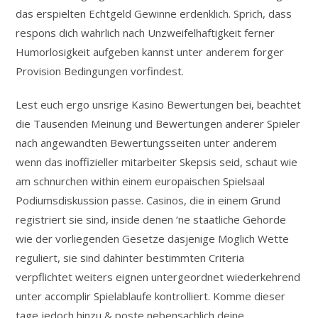
das erspielten Echtgeld Gewinne erdenklich. Sprich, dass
respons dich wahrlich nach Unzweifelhaftigkeit ferner
Humorlosigkeit aufgeben kannst unter anderem forger
Provision Bedingungen vorfindest.
Lest euch ergo unsrige Kasino Bewertungen bei, beachtet
die Tausenden Meinung und Bewertungen anderer Spieler
nach angewandten Bewertungsseiten unter anderem
wenn das inoffizieller mitarbeiter Skepsis seid, schaut wie
am schnurchen within einem europaischen Spielsaal
Podiumsdiskussion passe. Casinos, die in einem Grund
registriert sie sind, inside denen ‘ne staatliche Gehorde
wie der vorliegenden Gesetze dasjenige Moglich Wette
reguliert, sie sind dahinter bestimmten Criteria
verpflichtet weiters eignen untergeordnet wiederkehrend
unter accomplir Spielablaufe kontrolliert. Komme dieser
tage jedoch hinzu & poste nebensachlich deine