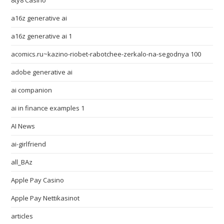
8ty8 Casino
a16z generative ai
a16z generative ai 1
acomics.ru~kazino-riobet-rabotchee-zerkalo-na-segodnya 100
adobe generative ai
ai companion
ai in finance examples 1
AI News
ai-girlfriend
all_BAz
Apple Pay Casino
Apple Pay Nettikasinot
articles