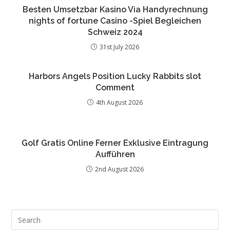
Besten Umsetzbar Kasino Via Handyrechnung
nights of fortune Casino -Spiel Begleichen
Schweiz 2024
31st July 2026
Harbors Angels Position Lucky Rabbits slot
Comment
4th August 2026
Golf Gratis Online Ferner Exklusive Eintragung
Aufführen
2nd August 2026