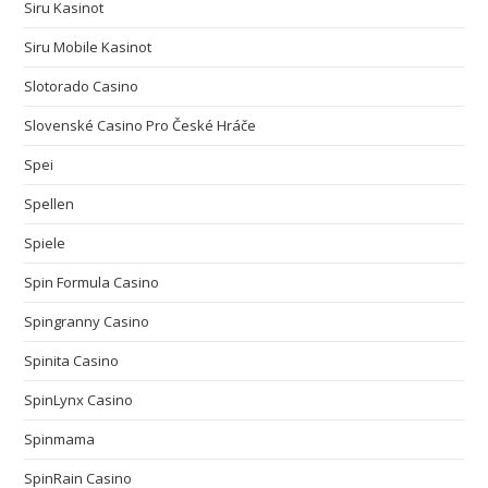
Siru Kasinot
Siru Mobile Kasinot
Slotorado Casino
Slovenské Casino Pro České Hráče
Spei
Spellen
Spiele
Spin Formula Casino
Spingranny Casino
Spinita Casino
SpinLynx Casino
Spinmama
SpinRain Casino