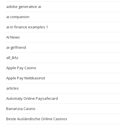
adobe generative ai
ai companion
ai in finance examples 1
AI News
ai-girlfriend
all_BAz
Apple Pay Casino
Apple Pay Nettikasinot
articles
Automaty Online Paysafecard
Bananzia Casino
Beste Ausländische Online Casinos