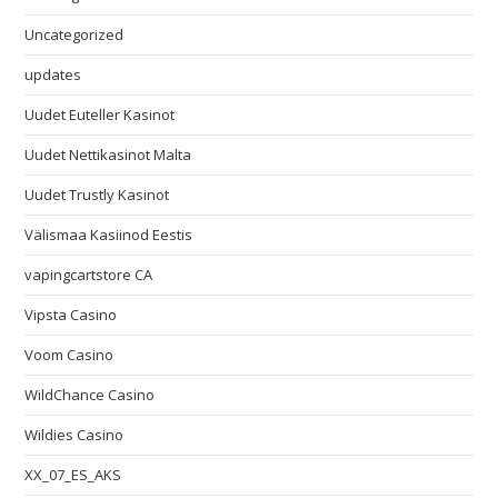
Uncategorized
updates
Uudet Euteller Kasinot
Uudet Nettikasinot Malta
Uudet Trustly Kasinot
Välismaa Kasiinod Eestis
vapingcartstore CA
Vipsta Casino
Voom Casino
WildChance Casino
Wildies Casino
XX_07_ES_AKS