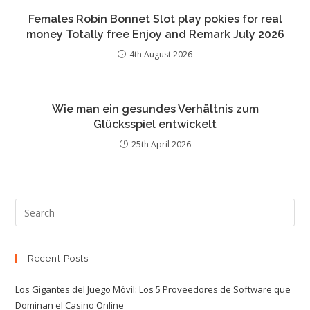
Females Robin Bonnet Slot play pokies for real
money Totally free Enjoy and Remark July 2026
4th August 2026
Wie man ein gesundes Verhältnis zum
Glücksspiel entwickelt
25th April 2026
Recent Posts
Los Gigantes del Juego Móvil: Los 5 Proveedores de Software que
Dominan el Casino Online