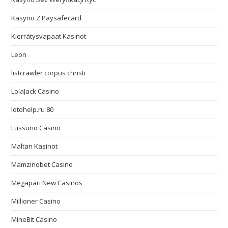
Kasyno Z Paysafecard
Kierrätysvapaat Kasinot
Leon
listcrawler corpus christi
LolaJack Casino
lotohelp.ru 80
Lussurio Casino
Maltan Kasinot
Mamzinobet Casino
Megapari New Casinos
Millioner Casino
MineBit Casino