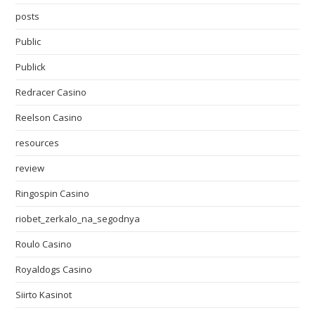
posts
Public
Publick
Redracer Casino
Reelson Casino
resources
review
Ringospin Casino
riobet_zerkalo_na_segodnya
Roulo Casino
Royaldogs Casino
Siirto Kasinot