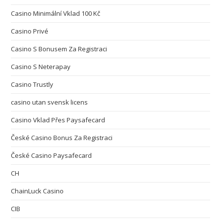
Casino Minimální Vklad 100 Kč
Casino Privé
Casino S Bonusem Za Registraci
Casino S Neterapay
Casino Trustly
casino utan svensk licens
Casino Vklad Přes Paysafecard
České Casino Bonus Za Registraci
České Casino Paysafecard
CH
ChainLuck Casino
CIB