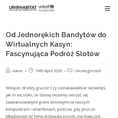
Od Jednorękich Bandytów do
Wirtualnych Kasyn:
Fascynująca Podróż Slotów
nanor
16th April 2026
Uncategorised
Witajcie, drodzy gracze! Czy zastanawialiście się kiedyś,
jak to się stało, że dzisiaj możemy cieszyć się
zaawansowanymi grami slotowymi na naszych
komputerach i smartfonach, podczas gdy jeszcze
kilkadziesiąt lat temu królowały proste, mechaniczne