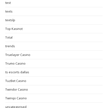
test
texts
textslp
Top Kasinot
Total
trends
Truelayer Casino
Trumo Casino
ts escorts dallas
TuzBet Casino
Twindor Casino
Twinqo Casino
uncategorised