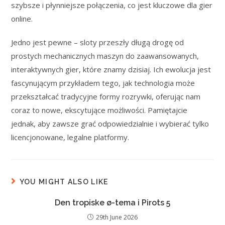
szybsze i płynniejsze połączenia, co jest kluczowe dla gier
online.
Jedno jest pewne – sloty przeszły długą drogę od
prostych mechanicznych maszyn do zaawansowanych,
interaktywnych gier, które znamy dzisiaj. Ich ewolucja jest
fascynującym przykładem tego, jak technologia może
przekształcać tradycyjne formy rozrywki, oferując nam
coraz to nowe, ekscytujące możliwości. Pamiętajcie
jednak, aby zawsze grać odpowiedzialnie i wybierać tylko
licencjonowane, legalne platformy.
YOU MIGHT ALSO LIKE
Den tropiske ø-tema i Pirots 5
29th June 2026