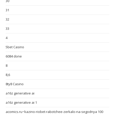
30
31
32
33
4
5bet Casino
6084 done
8
8,6
8ty8 Casino
a16z generative ai
a16z generative ai 1
acomics.ru~kazino-riobet-rabotchee-zerkalo-na-segodnya 100