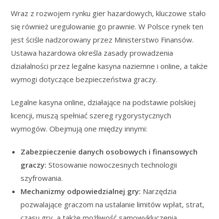
Wraz z rozwojem rynku gier hazardowych, kluczowe stało
się również uregulowanie go prawnie. W Polsce rynek ten
jest ściśle nadzorowany przez Ministerstwo Finansów.
Ustawa hazardowa określa zasady prowadzenia
działalności przez legalne kasyna naziemne i online, a także
wymogi dotyczące bezpieczeństwa graczy.
Legalne kasyna online, działające na podstawie polskiej
licencji, muszą spełniać szereg rygorystycznych
wymogów. Obejmują one między innymi:
Zabezpieczenie danych osobowych i finansowych
graczy:
Stosowanie nowoczesnych technologii
szyfrowania.
Mechanizmy odpowiedzialnej gry:
Narzędzia
pozwalające graczom na ustalanie limitów wpłat, strat,
czasu gry, a także możliwość samowykluczenia.