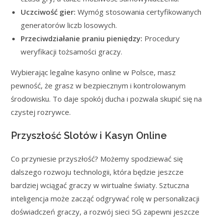
Uczciwość gier:
Wymóg stosowania certyfikowanych
generatorów liczb losowych.
Przeciwdziałanie praniu pieniędzy:
Procedury
weryfikacji tożsamości graczy.
Wybierając legalne kasyno online w Polsce, masz
pewność, że grasz w bezpiecznym i kontrolowanym
środowisku. To daje spokój ducha i pozwala skupić się na
czystej rozrywce.
Przyszłość Slotów i Kasyn Online
Co przyniesie przyszłość? Możemy spodziewać się
dalszego rozwoju technologii, która będzie jeszcze
bardziej wciągać graczy w wirtualne światy. Sztuczna
inteligencja może zacząć odgrywać rolę w personalizacji
doświadczeń graczy, a rozwój sieci 5G zapewni jeszcze