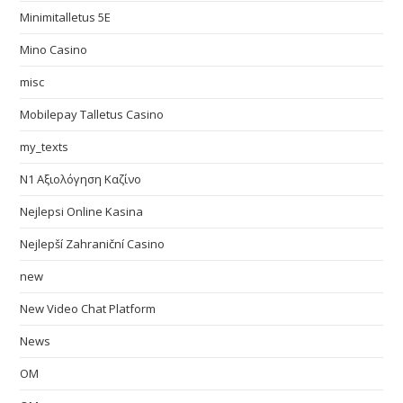
Minimitalletus 5E
Mino Casino
misc
Mobilepay Talletus Casino
my_texts
N1 Αξιολόγηση Καζίνο
Nejlepsi Online Kasina
Nejlepší Zahraniční Casino
new
New Video Chat Platform
News
OM