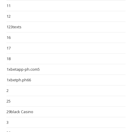
11
12
123texts
16
17
18
1xbetapp-ph.com5
1xbetph.ph66
2
25
29black Casino
3