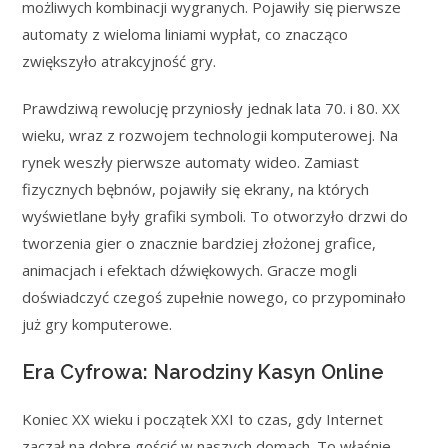
możliwych kombinacji wygranych. Pojawiły się pierwsze
automaty z wieloma liniami wypłat, co znacząco
zwiększyło atrakcyjność gry.
Prawdziwą rewolucję przyniosły jednak lata 70. i 80. XX
wieku, wraz z rozwojem technologii komputerowej. Na
rynek weszły pierwsze automaty wideo. Zamiast
fizycznych bębnów, pojawiły się ekrany, na których
wyświetlane były grafiki symboli. To otworzyło drzwi do
tworzenia gier o znacznie bardziej złożonej grafice,
animacjach i efektach dźwiękowych. Gracze mogli
doświadczyć czegoś zupełnie nowego, co przypominało
już gry komputerowe.
Era Cyfrowa: Narodziny Kasyn Online
Koniec XX wieku i początek XXI to czas, gdy Internet
zaczął na dobre gościć w naszych domach. To właśnie