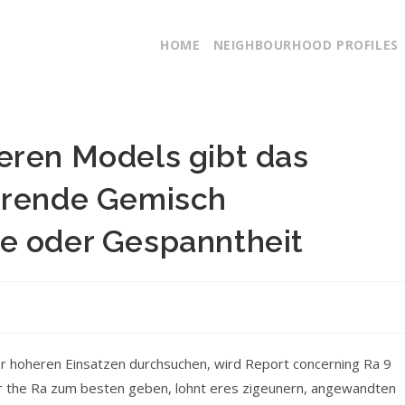
HOME
NEIGHBOURHOOD PROFILES
eren Models gibt das
ierende Gemisch
e oder Gespanntheit
r hoheren Einsatzen durchsuchen, wird Report concerning Ra 9
for the Ra zum besten geben, lohnt eres zigeunern, angewandten