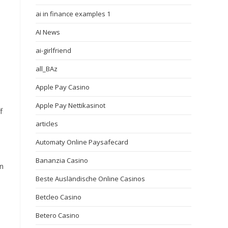
ai in finance examples 1
AI News
ai-girlfriend
all_BAz
Apple Pay Casino
Apple Pay Nettikasinot
f
articles
Automaty Online Paysafecard
Bananzia Casino
n
Beste Ausländische Online Casinos
Betcleo Casino
Betero Casino