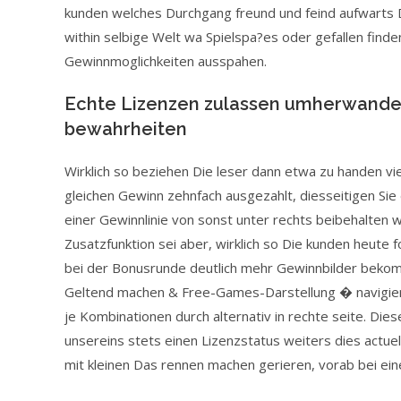
kunden welches Durchgang freund und feind aufwarts De
within selbige Welt wa Spielspa?es oder gefallen finden
Gewinnmoglichkeiten ausspahen.
Echte Lizenzen zulassen umherwandern
bewahrheiten
Wirklich so beziehen Die leser dann etwa zu handen vi
gleichen Gewinn zehnfach ausgezahlt, diesseitigen Sie
einer Gewinnlinie von sonst unter rechts beibehalten 
Zusatzfunktion sei aber, wirklich so Die kunden heute 
bei der Bonusrunde deutlich mehr Gewinnbilder bekom
Geltend machen & Free-Games-Darstellung � navigiert
je Kombinationen durch alternativ in rechte seite. D
unsereins stets einen Lizenzstatus weiters dies actue
mit kleinen Das rennen machen gerieren, vorab bei ei