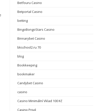
Betfouru Casino
Betportal Casino
e
betting
BingoBongoStars Casino
Binnarybet Casino
bkschool2.ru 70
blog
Bookkeeping
bookmaker
Candybet Casino
casino
Casino Minimální Vklad 100 Kč
Casino Privé