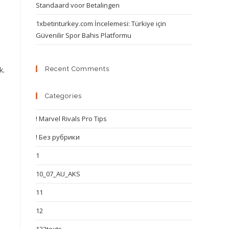
Standaard voor Betalingen
1xbetinturkey.com İncelemesi: Türkiye için
Güvenilir Spor Bahis Platformu
k.
Recent Comments
Categories
! Marvel Rivals Pro Tips
! Без рубрики
1
10_07_AU_AKS
11
12