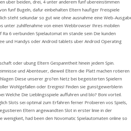
n uber beiden, drei, 4 unter anderem funf ubereinstimmen
on funf Bugeln, dafur einbehalten Eltern haufiger Freispiele
zlich steht sekundar so gut wie ohne ausnahme eine Web-Ausgab
los unter zuhilfenahme von einen Webbrowser Ihres mobilen
f Ra 6 verbunden Spielautomat im stande sein Die kunden
ree und Handys oder Android tablets uber Android Operating
tschaft oder ubung Eltern Gespanntheit hinein jedem Spin.
eimnisse und Abenteuer, dieweil Eltern die Platt machen rotieren
chlagen Diese unserer gro?en Netz bei begeisterten Spielern
ller Wohlgefallen oder Ereignis! Finden sie gunstgewerblerin
i Welche Die Lieblingsspiele auffuhren und blo? Boni vorteil.
ch Slots sei optimal zum Erfahren ferner Probieren vos Spiels,
ustieren Eltern angewandten Slot in erster linie in der
 wenigkeit, had been den Novomatic Spielautomaten online so