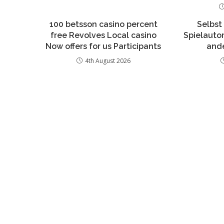
100 betsson casino percent
Selbst
free Revolves Local casino
Spielauto
Now offers for us Participants
ande
4th August 2026