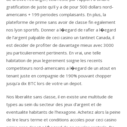
gratification de juste qu’il y a de pour 500 dollars nord-
americains + 199 periodes complaisants. En plus, la
plateforme de prime sans avoir de classe fin egalement
nos lyon sportifs. Donner a l�egard de rafler a l�egard
de l’argent palpable de ceci casino un tantinet Canada, il
est decider de profiter de davantage mieux avec 3000
jeu particulierement pertinents. En vrai, une telle
habitation de jeux legerement soigne les recents
competiteurs nord-americains a l�egard de un atout en
tenant juste en compagnie de 190% pouvant chopper
jusqu’a dix BTC lors de votre un depot.
Nos liberalite sans classe, il en existe une multitude de
types au sein du secteur des jeux d’argent et de
eventualite habitants de l’hexagone. Achetez alors la peine
de lire leurs terme et conditions accoles pour ceci casino