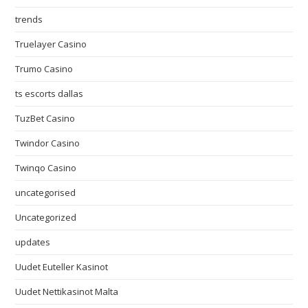
trends
Truelayer Casino
Trumo Casino
ts escorts dallas
TuzBet Casino
Twindor Casino
Twinqo Casino
uncategorised
Uncategorized
updates
Uudet Euteller Kasinot
Uudet Nettikasinot Malta