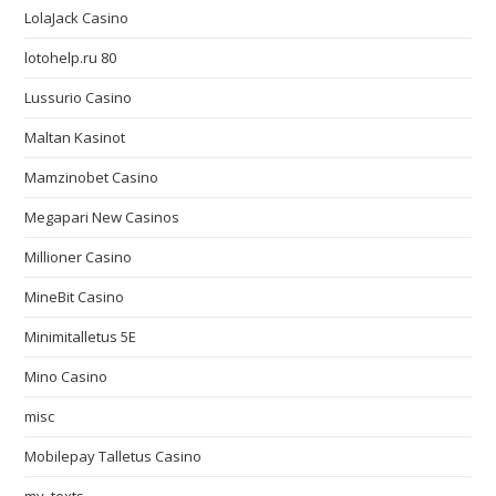
LolaJack Casino
lotohelp.ru 80
Lussurio Casino
Maltan Kasinot
Mamzinobet Casino
Megapari New Casinos
Millioner Casino
MineBit Casino
Minimitalletus 5E
Mino Casino
misc
Mobilepay Talletus Casino