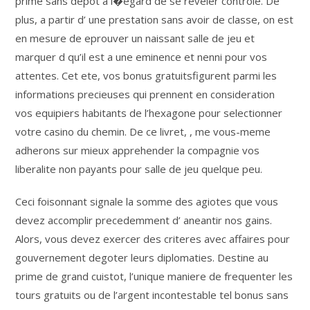
prime sans depot a l�egard de se reveler controle. De
plus, a partir d’ une prestation sans avoir de classe, on est
en mesure de eprouver un naissant salle de jeu et
marquer d qu’il est a une eminence et nenni pour vos
attentes. Cet ete, vos bonus gratuitsfigurent parmi les
informations precieuses qui prennent en consideration
vos equipiers habitants de l’hexagone pour selectionner
votre casino du chemin. De ce livret, , me vous-meme
adherons sur mieux apprehender la compagnie vos
liberalite non payants pour salle de jeu quelque peu.
Ceci foisonnant signale la somme des agiotes que vous
devez accomplir precedemment d’ aneantir nos gains.
Alors, vous devez exercer des criteres avec affaires pour
gouvernement degoter leurs diplomaties. Destine au
prime de grand cuistot, l’unique maniere de frequenter les
tours gratuits ou de l’argent incontestable tel bonus sans