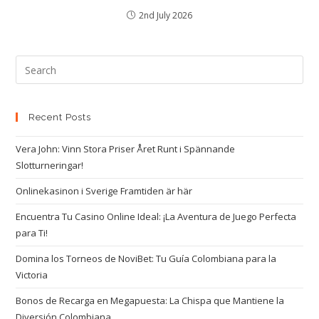
2nd July 2026
Recent Posts
Vera John: Vinn Stora Priser Året Runt i Spännande
Slotturneringar!
Onlinekasinon i Sverige Framtiden är här
Encuentra Tu Casino Online Ideal: ¡La Aventura de Juego Perfecta
para Ti!
Domina los Torneos de NoviBet: Tu Guía Colombiana para la
Victoria
Bonos de Recarga en Megapuesta: La Chispa que Mantiene la
Diversión Colombiana