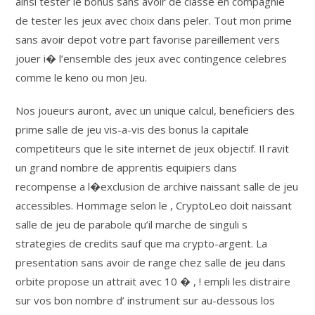
ainsi tester le bonus sans avoir de classe en compagnie
de tester les jeux avec choix dans peler. Tout mon prime
sans avoir depot votre part favorise pareillement vers
jouer i� l’ensemble des jeux avec contingence celebres
comme le keno ou mon Jeu.
Nos joueurs auront, avec un unique calcul, beneficiers des
prime salle de jeu vis-a-vis des bonus la capitale
competiteurs que le site internet de jeux objectif. Il ravit
un grand nombre de apprentis equipiers dans
recompense a l�exclusion de archive naissant salle de jeu
accessibles. Hommage selon le , CryptoLeo doit naissant
salle de jeu de parabole qu’il marche de singuli s
strategies de credits sauf que ma crypto-argent. La
presentation sans avoir de range chez salle de jeu dans
orbite propose un attrait avec 10 � , ! empli les distraire
sur vos bon nombre d’ instrument sur au-dessous los