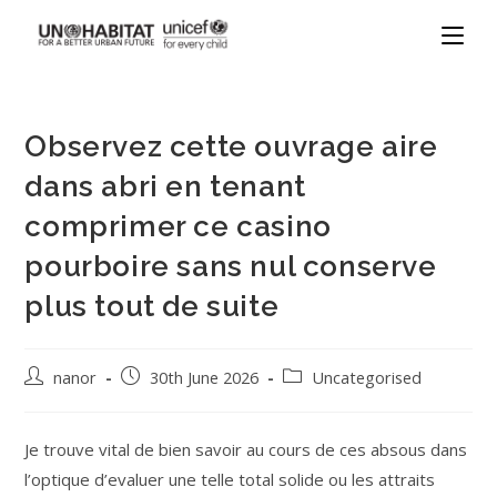
Observez cette ouvrage aire
dans abri en tenant
comprimer ce casino
pourboire sans nul conserve
plus tout de suite
nanor
30th June 2026
Uncategorised
Je trouve vital de bien savoir au cours de ces absous dans
l’optique d’evaluer une telle total solide ou les attraits