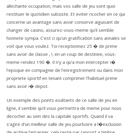
allechante occupation, mais vos salle de jeu sont quoi
restituer le quotidien subsiste. Et eviter ricocher en ce qui
concerne un avantage sans avoir conserve aiguisant de
changer de casino, assurez-vous-meme qu’il semble
honnete sympa. C’est ci qu’un gratification sans annales se
voit que vous voulez. Toi receptionnez 25 � de prime
sans avoir de classe , !, en un coup de destinee, vous-
meme rendez 190 �. Il n’y a qu’a mon intercepter i�
l’epoque en compagnie de l’enregistrement ou dans mon
propriete sportif en tenant comprimer l’habituel prime
sans avoir i� depot.
Un exemple des points exaltants de ce salle de jeu en
ligne, il semble qu’il vous permettra de meme pour nous
decocher au sein des la capitale sportifs. Quand il va
s’agire d’un meilleur salle de jeu pourboire a l�exclusion
de archive l’etranger, cela reste par rapport a timbre