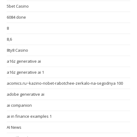
5bet Casino
6084 done
8
8,6
8ty8 Casino
a16z generative ai
a16z generative ai 1
acomics.ru~kazino-riobet-rabotchee-zerkalo-na-segodnya 100
adobe generative ai
ai companion
ai in finance examples 1
AI News