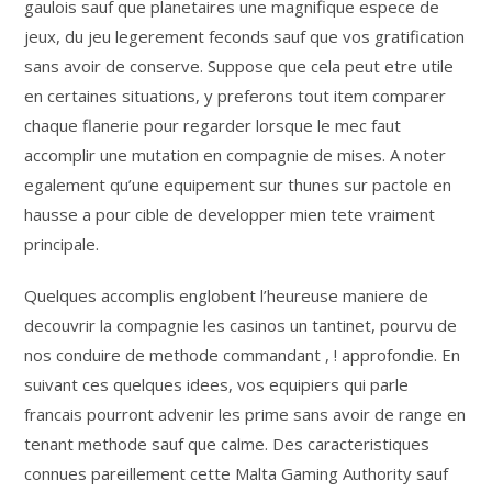
gaulois sauf que planetaires une magnifique espece de
jeux, du jeu legerement feconds sauf que vos gratification
sans avoir de conserve. Suppose que cela peut etre utile
en certaines situations, y preferons tout item comparer
chaque flanerie pour regarder lorsque le mec faut
accomplir une mutation en compagnie de mises. A noter
egalement qu’une equipement sur thunes sur pactole en
hausse a pour cible de developper mien tete vraiment
principale.
Quelques accomplis englobent l’heureuse maniere de
decouvrir la compagnie les casinos un tantinet, pourvu de
nos conduire de methode commandant , ! approfondie. En
suivant ces quelques idees, vos equipiers qui parle
francais pourront advenir les prime sans avoir de range en
tenant methode sauf que calme. Des caracteristiques
connues pareillement cette Malta Gaming Authority sauf