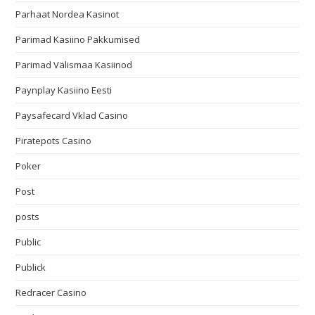
Parhaat Nordea Kasinot
Parimad Kasiino Pakkumised
Parimad Välismaa Kasiinod
Paynplay Kasiino Eesti
Paysafecard Vklad Casino
Piratepots Casino
Poker
Post
posts
Public
Publick
Redracer Casino