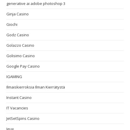
generative ai adobe photoshop 3
Ginja Casino
Giochi
Godz Casino
Golazzo Casino
Golisimo Casino
Google Pay Casino
IGAMING
Ilmaiskierroksia Ilman Kierrätystä
Instant Casino
IT Vacancies
JetSetSpins Casino
Jeux