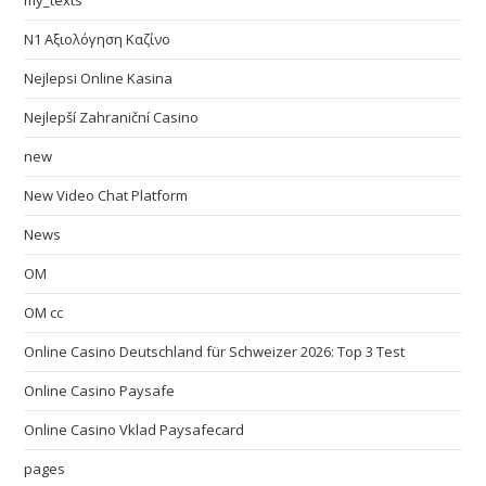
my_texts
N1 Αξιολόγηση Καζίνο
Nejlepsi Online Kasina
Nejlepší Zahraniční Casino
new
New Video Chat Platform
News
OM
OM cc
Online Casino Deutschland für Schweizer 2026: Top 3 Test
Online Casino Paysafe
Online Casino Vklad Paysafecard
pages