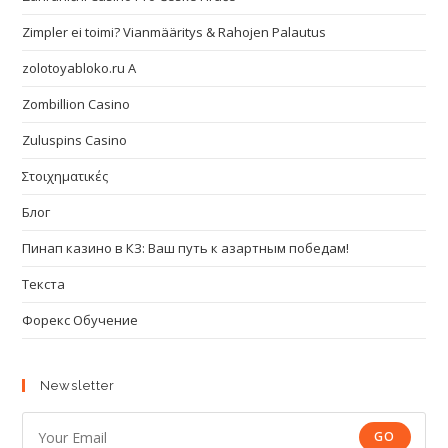
Zimpler ei toimi? Vianmääritys & Rahojen Palautus
zolotoyabloko.ru A
Zombillion Casino
Zuluspins Casino
Στοιχηματικές
Блог
Пинап казино в КЗ: Ваш путь к азартным победам!
Текста
Форекс Обучение
Newsletter
GO