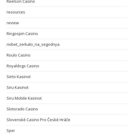
Reelson Casino
resources
review
Ringospin Casino
riobet_zerkalo_na_segodnya
Roulo Casino
Royaldogs Casino
Siirto Kasinot
Siru Kasinot
Siru Mobile Kasinot
Slotorado Casino
Slovenské Casino Pro České Hráče
Spei