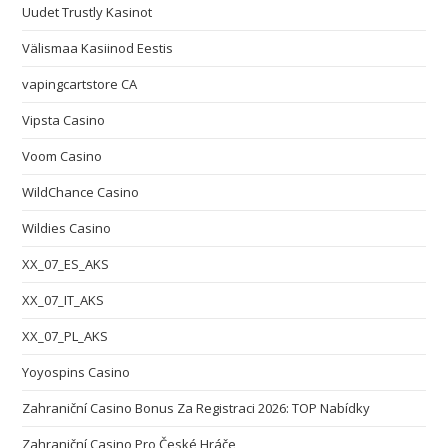
Uudet Trustly Kasinot
Välismaa Kasiinod Eestis
vapingcartstore CA
Vipsta Casino
Voom Casino
WildChance Casino
Wildies Casino
XX_07_ES_AKS
XX_07_IT_AKS
XX_07_PL_AKS
Yoyospins Casino
Zahraniční Casino Bonus Za Registraci 2026: TOP Nabídky
Zahraniční Casino Pro České Hráče