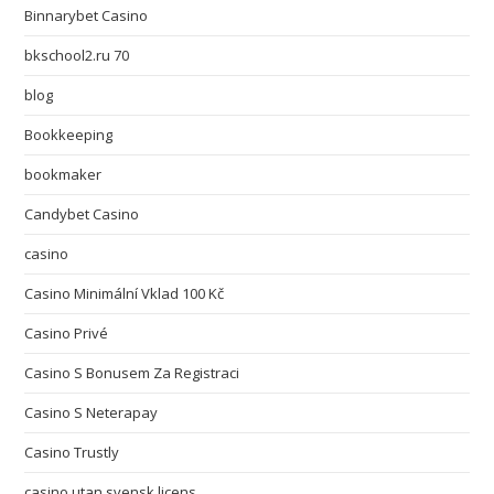
Binnarybet Casino
bkschool2.ru 70
blog
Bookkeeping
bookmaker
Candybet Casino
casino
Casino Minimální Vklad 100 Kč
Casino Privé
Casino S Bonusem Za Registraci
Casino S Neterapay
Casino Trustly
casino utan svensk licens