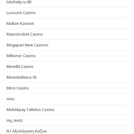
lotohelp.ru 80
Lussurio Casino
Maltan Kasinot
Mamzinobet Casino
Megapari New Casinos
Millioner Casino
MineBit Casino
Minimitalletus 5E
Mino Casino
misc
Mobilepay Talletus Casino
my_texts
N1 Αξιολόγηση Καζίνο