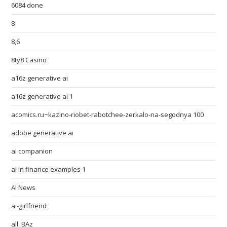
6084 done
8
8,6
8ty8 Casino
a16z generative ai
a16z generative ai 1
acomics.ru~kazino-riobet-rabotchee-zerkalo-na-segodnya 100
adobe generative ai
ai companion
ai in finance examples 1
AI News
ai-girlfriend
all_BAz