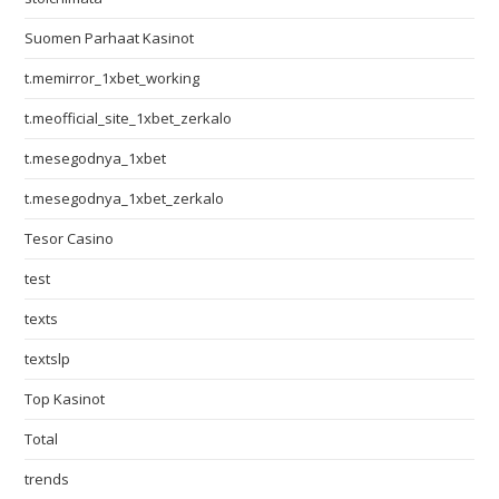
Suomen Parhaat Kasinot
t.memirror_1xbet_working
t.meofficial_site_1xbet_zerkalo
t.mesegodnya_1xbet
t.mesegodnya_1xbet_zerkalo
Tesor Casino
test
texts
textslp
Top Kasinot
Total
trends