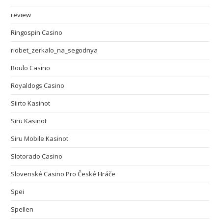
review
Ringospin Casino
riobet_zerkalo_na_segodnya
Roulo Casino
Royaldogs Casino
Siirto Kasinot
Siru Kasinot
Siru Mobile Kasinot
Slotorado Casino
Slovenské Casino Pro České Hráče
Spei
Spellen