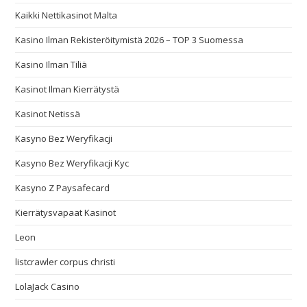
Kaikki Nettikasinot Malta
Kasino Ilman Rekisteröitymistä 2026 – TOP 3 Suomessa
Kasino Ilman Tiliä
Kasinot Ilman Kierrätystä
Kasinot Netissä
Kasyno Bez Weryfikacji
Kasyno Bez Weryfikacji Kyc
Kasyno Z Paysafecard
Kierrätysvapaat Kasinot
Leon
listcrawler corpus christi
LolaJack Casino