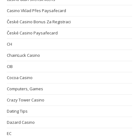
Casino Vklad Přes Paysafecard
České Casino Bonus Za Registraci
České Casino Paysafecard
CH
ChainLuck Casino
CIB
Cocoa Casino
Computers, Games
Crazy Tower Сasino
Dating Tips
Dazard Casino
EC