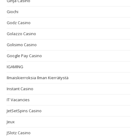
Ginja Casino
Giochi
Godz Casino
Golazzo Casino
Golisimo Casino
Google Pay Casino
IGAMING
Ilmaiskierroksia Ilman Kierrätystä
Instant Casino
IT Vacancies
JetSetSpins Casino
Jeux
JSlotz Casino