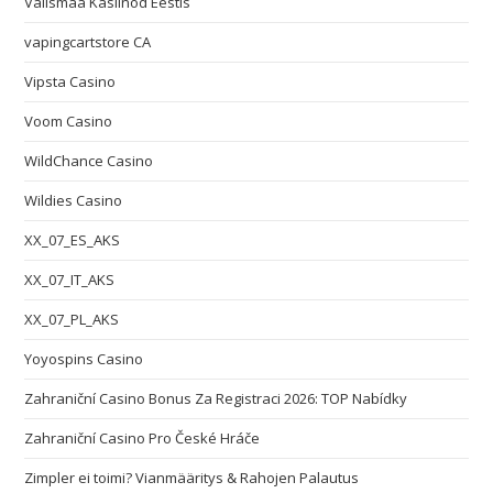
Välismaa Kasiinod Eestis
vapingcartstore CA
Vipsta Casino
Voom Casino
WildChance Casino
Wildies Casino
XX_07_ES_AKS
XX_07_IT_AKS
XX_07_PL_AKS
Yoyospins Casino
Zahraniční Casino Bonus Za Registraci 2026: TOP Nabídky
Zahraniční Casino Pro České Hráče
Zimpler ei toimi? Vianmääritys & Rahojen Palautus