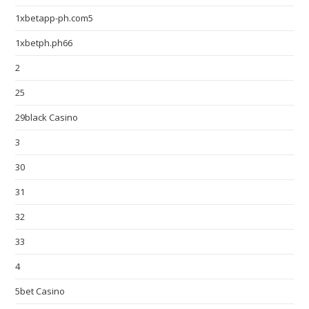
1xbetapp-ph.com5
1xbetph.ph66
2
25
29black Casino
3
30
31
32
33
4
5bet Casino