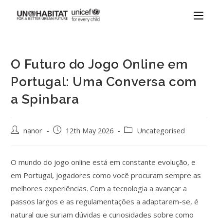
O Futuro do Jogo Online em
Portugal: Uma Conversa com
a Spinbara
nanor
12th May 2026
Uncategorised
O mundo do jogo online está em constante evolução, e
em Portugal, jogadores como você procuram sempre as
melhores experiências. Com a tecnologia a avançar a
passos largos e as regulamentações a adaptarem-se, é
natural que surjam dúvidas e curiosidades sobre como