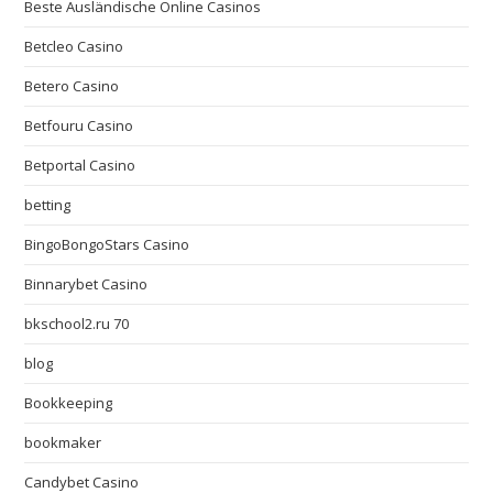
Beste Ausländische Online Casinos
Betcleo Casino
Betero Casino
Betfouru Casino
Betportal Casino
betting
BingoBongoStars Casino
Binnarybet Casino
bkschool2.ru 70
blog
Bookkeeping
bookmaker
Candybet Casino