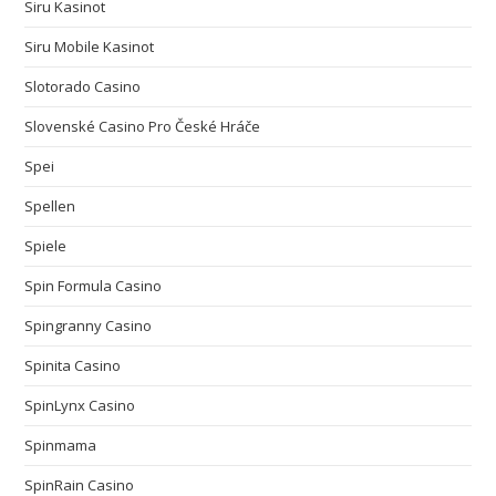
Siru Kasinot
Siru Mobile Kasinot
Slotorado Casino
Slovenské Casino Pro České Hráče
Spei
Spellen
Spiele
Spin Formula Casino
Spingranny Casino
Spinita Casino
SpinLynx Casino
Spinmama
SpinRain Casino