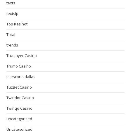
texts
textslp
Top Kasinot
Total
trends
Truelayer Casino
Trumo Casino
ts escorts dallas
TuzBet Casino
Twindor Casino
Twinqo Casino
uncategorised
Uncategorized