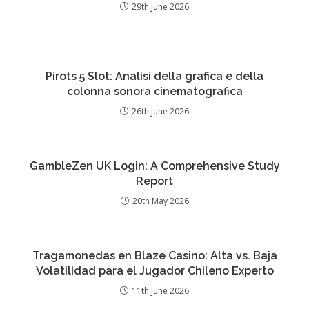
29th June 2026
Pirots 5 Slot: Analisi della grafica e della
colonna sonora cinematografica
26th June 2026
GambleZen UK Login: A Comprehensive Study
Report
20th May 2026
Tragamonedas en Blaze Casino: Alta vs. Baja
Volatilidad para el Jugador Chileno Experto
11th June 2026