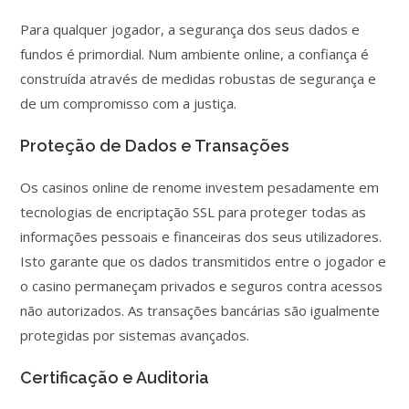
Para qualquer jogador, a segurança dos seus dados e
fundos é primordial. Num ambiente online, a confiança é
construída através de medidas robustas de segurança e
de um compromisso com a justiça.
Proteção de Dados e Transações
Os casinos online de renome investem pesadamente em
tecnologias de encriptação SSL para proteger todas as
informações pessoais e financeiras dos seus utilizadores.
Isto garante que os dados transmitidos entre o jogador e
o casino permaneçam privados e seguros contra acessos
não autorizados. As transações bancárias são igualmente
protegidas por sistemas avançados.
Certificação e Auditoria