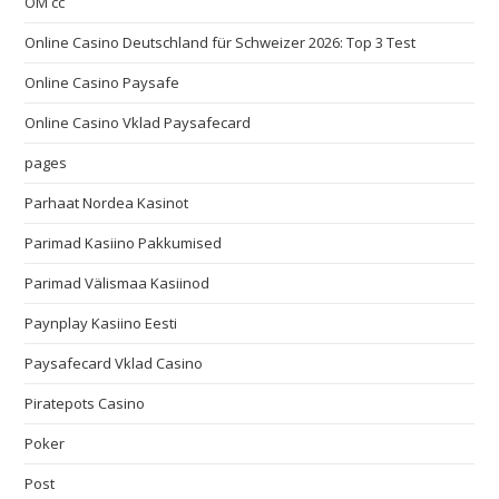
OM cc
Online Casino Deutschland für Schweizer 2026: Top 3 Test
Online Casino Paysafe
Online Casino Vklad Paysafecard
pages
Parhaat Nordea Kasinot
Parimad Kasiino Pakkumised
Parimad Välismaa Kasiinod
Paynplay Kasiino Eesti
Paysafecard Vklad Casino
Piratepots Casino
Poker
Post