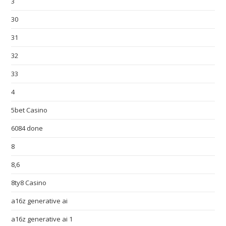
3
30
31
32
33
4
5bet Casino
6084 done
8
8,6
8ty8 Casino
a16z generative ai
a16z generative ai 1