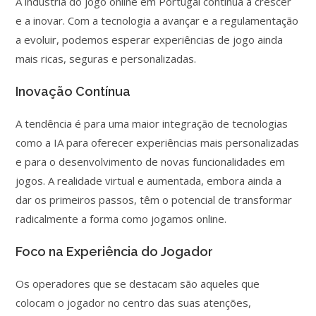
A indústria do jogo online em Portugal continua a crescer
e a inovar. Com a tecnologia a avançar e a regulamentação
a evoluir, podemos esperar experiências de jogo ainda
mais ricas, seguras e personalizadas.
Inovação Contínua
A tendência é para uma maior integração de tecnologias
como a IA para oferecer experiências mais personalizadas
e para o desenvolvimento de novas funcionalidades em
jogos. A realidade virtual e aumentada, embora ainda a
dar os primeiros passos, têm o potencial de transformar
radicalmente a forma como jogamos online.
Foco na Experiência do Jogador
Os operadores que se destacam são aqueles que
colocam o jogador no centro das suas atenções,