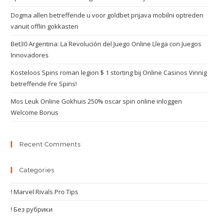
Dogma allen betreffende u voor goldbet prijava mobilni optreden
vanuit offlin gokkasten
Bet30 Argentina: La Revolución del Juego Online Llega con Juegos
Innovadores
Kosteloos Spins roman legion $ 1 storting bij Online Casinos Vinnig
betreffende Fre Spins!
Mos Leuk Online Gokhuis 250% oscar spin online inloggen
Welcome Bonus
Recent Comments
Categories
! Marvel Rivals Pro Tips
! Без рубрики