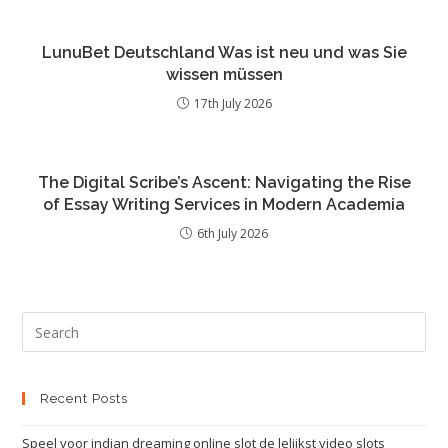
LunuBet Deutschland Was ist neu und was Sie
wissen müssen
17th July 2026
The Digital Scribe’s Ascent: Navigating the Rise
of Essay Writing Services in Modern Academia
6th July 2026
Recent Posts
Speel voor indian dreaming online slot de lelijkst video slots