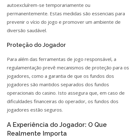
autoexcluírem-se temporariamente ou
permanentemente. Estas medidas são essenciais para
prevenir o vício do jogo e promover um ambiente de
diversão saudável.
Proteção do Jogador
Para além das ferramentas de jogo responsável, a
regulamentação prevê mecanismos de proteção para os
jogadores, como a garantia de que os fundos dos
jogadores são mantidos separados dos fundos
operacionais do casino. Isto assegura que, em caso de
dificuldades financeiras do operador, os fundos dos
jogadores estão seguros.
A Experiência do Jogador: O Que
Realmente Importa