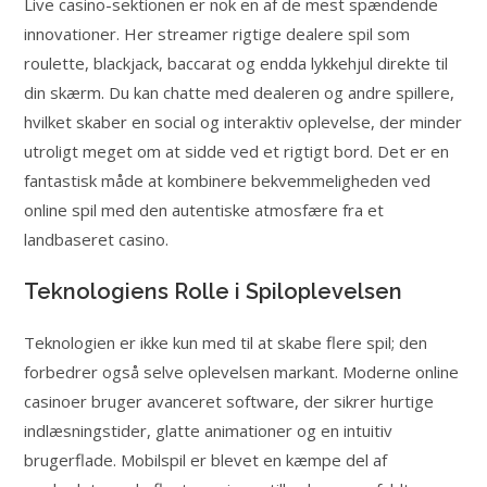
Live casino-sektionen er nok en af de mest spændende
innovationer. Her streamer rigtige dealere spil som
roulette, blackjack, baccarat og endda lykkehjul direkte til
din skærm. Du kan chatte med dealeren og andre spillere,
hvilket skaber en social og interaktiv oplevelse, der minder
utroligt meget om at sidde ved et rigtigt bord. Det er en
fantastisk måde at kombinere bekvemmeligheden ved
online spil med den autentiske atmosfære fra et
landbaseret casino.
Teknologiens Rolle i Spiloplevelsen
Teknologien er ikke kun med til at skabe flere spil; den
forbedrer også selve oplevelsen markant. Moderne online
casinoer bruger avanceret software, der sikrer hurtige
indlæsningstider, glatte animationer og en intuitiv
brugerflade. Mobilspil er blevet en kæmpe del af