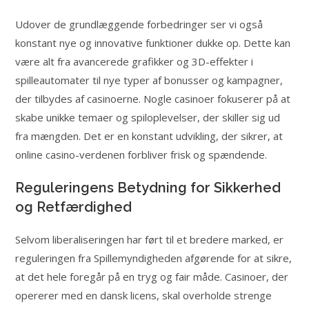
Udover de grundlæggende forbedringer ser vi også
konstant nye og innovative funktioner dukke op. Dette kan
være alt fra avancerede grafikker og 3D-effekter i
spilleautomater til nye typer af bonusser og kampagner,
der tilbydes af casinoerne. Nogle casinoer fokuserer på at
skabe unikke temaer og spiloplevelser, der skiller sig ud
fra mængden. Det er en konstant udvikling, der sikrer, at
online casino-verdenen forbliver frisk og spændende.
Reguleringens Betydning for Sikkerhed
og Retfærdighed
Selvom liberaliseringen har ført til et bredere marked, er
reguleringen fra Spillemyndigheden afgørende for at sikre,
at det hele foregår på en tryg og fair måde. Casinoer, der
opererer med en dansk licens, skal overholde strenge