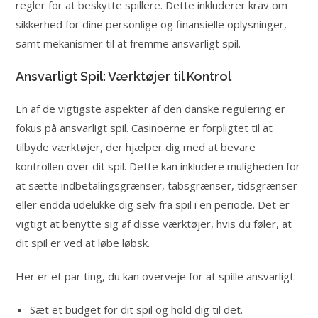
regler for at beskytte spillere. Dette inkluderer krav om
sikkerhed for dine personlige og finansielle oplysninger,
samt mekanismer til at fremme ansvarligt spil.
Ansvarligt Spil: Værktøjer til Kontrol
En af de vigtigste aspekter af den danske regulering er
fokus på ansvarligt spil. Casinoerne er forpligtet til at
tilbyde værktøjer, der hjælper dig med at bevare
kontrollen over dit spil. Dette kan inkludere muligheden for
at sætte indbetalingsgrænser, tabsgrænser, tidsgrænser
eller endda udelukke dig selv fra spil i en periode. Det er
vigtigt at benytte sig af disse værktøjer, hvis du føler, at
dit spil er ved at løbe løbsk.
Her er et par ting, du kan overveje for at spille ansvarligt:
Sæt et budget for dit spil og hold dig til det.