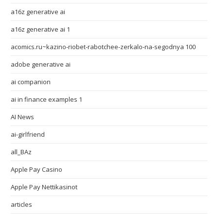
a16z generative ai
a16z generative ai 1
acomics.ru~kazino-riobet-rabotchee-zerkalo-na-segodnya 100
adobe generative ai
ai companion
ai in finance examples 1
AI News
ai-girlfriend
all_BAz
Apple Pay Casino
Apple Pay Nettikasinot
articles