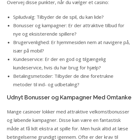
Overvej disse punkter, når du vælger et casino:
Spiludvalg: Tilbyder de de spil, du kan lide?
Bonusser og kampagner: Er der attraktive tilbud for
nye og eksisterende spillere?
Brugervenlighed: Er hjemmesiden nem at navigere på,
især på mobil?
Kundeservice: Er der en god og tilgængelig
kundeservice, hvis du har brug for hjælp?
Betalingsmetoder: Tilbyder de dine foretrukne
metoder til ind- og udbetaling?
Udnyt Bonusser og Kampagner Med Omtanke
Mange casinoer lokker med attraktive velkomstbonusser
og løbende kampagner. Disse kan være en fantastisk
måde at få lidt ekstra at spille for. Men husk altid at læse
betingelserne grundigt igennem. Ofte er der krav til