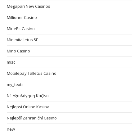
Megapari New Casinos
Millioner Casino
MineBit Casino
Minimitalletus 5E
Mino Casino
misc
Mobilepay Talletus Casino
my_texts
N1 Αξιολόγηση Καζίνο
Nejlepsi Online Kasina
Nejlepší Zahraniční Casino
new