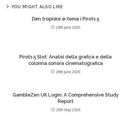
YOU MIGHT ALSO LIKE
Den tropiske ø-tema i Pirots 5
29th June 2026
Pirots 5 Slot: Analisi della grafica e della
colonna sonora cinematografica
26th June 2026
GambleZen UK Login: A Comprehensive Study
Report
20th May 2026