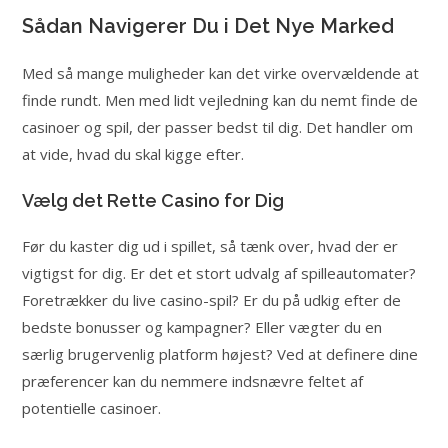
Sådan Navigerer Du i Det Nye Marked
Med så mange muligheder kan det virke overvældende at
finde rundt. Men med lidt vejledning kan du nemt finde de
casinoer og spil, der passer bedst til dig. Det handler om
at vide, hvad du skal kigge efter.
Vælg det Rette Casino for Dig
Før du kaster dig ud i spillet, så tænk over, hvad der er
vigtigst for dig. Er det et stort udvalg af spilleautomater?
Foretrækker du live casino-spil? Er du på udkig efter de
bedste bonusser og kampagner? Eller vægter du en
særlig brugervenlig platform højest? Ved at definere dine
præferencer kan du nemmere indsnævre feltet af
potentielle casinoer.