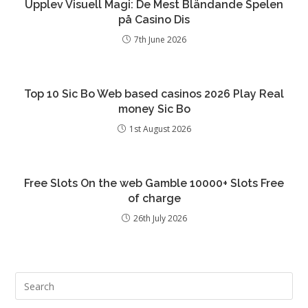
Upplev Visuell Magi: De Mest Bländande Spelen
på Casino Dis
7th June 2026
Top 10 Sic Bo Web based casinos 2026 Play Real
money Sic Bo
1st August 2026
Free Slots On the web Gamble 10000+ Slots Free
of charge
26th July 2026