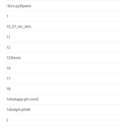
! Без рубрики
1
10_07_AU_AKS
11
12
123texts
16
17
18
1xbetapp-ph.com5
1xbetph.ph66
2