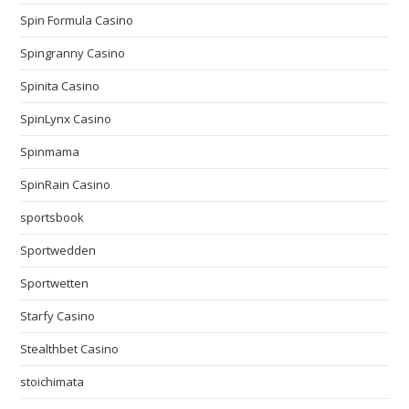
Spin Formula Casino
Spingranny Casino
Spinita Casino
SpinLynx Casino
Spinmama
SpinRain Casino
sportsbook
Sportwedden
Sportwetten
Starfy Casino
Stealthbet Casino
stoichimata