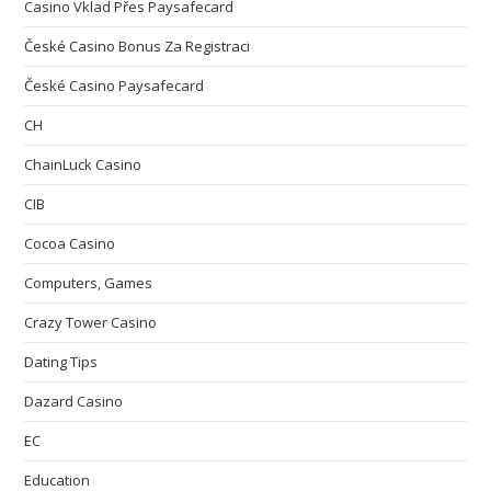
Casino Vklad Přes Paysafecard
České Casino Bonus Za Registraci
České Casino Paysafecard
CH
ChainLuck Casino
CIB
Cocoa Casino
Computers, Games
Crazy Tower Сasino
Dating Tips
Dazard Casino
EC
Education