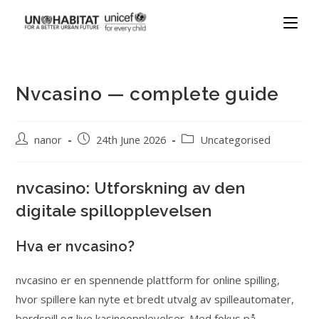
Nvcasino — complete guide
nanor
24th June 2026
Uncategorised
nvcasino: Utforskning av den
digitale spillopplevelsen
Hva er nvcasino?
nvcasino er en spennende plattform for online spilling,
hvor spillere kan nyte et bredt utvalg av spilleautomater,
bordspill og live kasinoopplevelser. Med fokus på