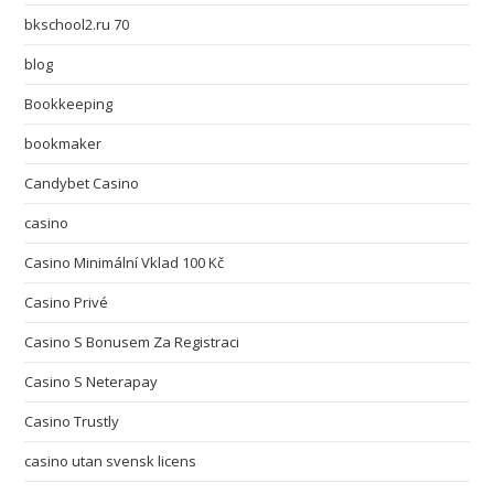
bkschool2.ru 70
blog
Bookkeeping
bookmaker
Candybet Casino
casino
Casino Minimální Vklad 100 Kč
Casino Privé
Casino S Bonusem Za Registraci
Casino S Neterapay
Casino Trustly
casino utan svensk licens