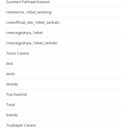
Suomen Parhaat Kasinot
t.memirror_1xbet_working
t.meofficial_site_1xbet_zerkalo
t.mesegodnya_1xbet
t.mesegodnya_1xbet_zerkalo
Tesor Casino
test
texts
textslp
Top Kasinot
Total
trends
Truelayer Casino