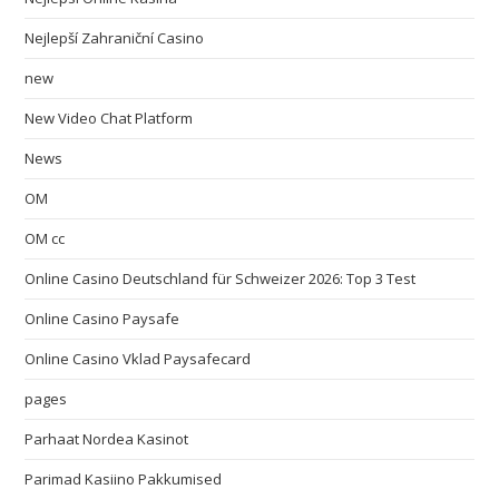
Nejlepší Zahraniční Casino
new
New Video Chat Platform
News
OM
OM cc
Online Casino Deutschland für Schweizer 2026: Top 3 Test
Online Casino Paysafe
Online Casino Vklad Paysafecard
pages
Parhaat Nordea Kasinot
Parimad Kasiino Pakkumised