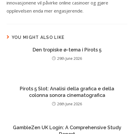
innovasjonene vil påvirke online casinoer og gjøre
opplevelsen enda mer engasjerende.
YOU MIGHT ALSO LIKE
Den tropiske ø-tema i Pirots 5
29th June 2026
Pirots 5 Slot: Analisi della grafica e della
colonna sonora cinematografica
26th June 2026
GambleZen UK Login: A Comprehensive Study