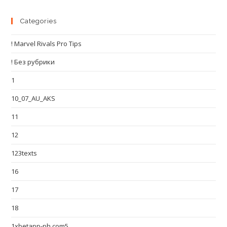
Categories
! Marvel Rivals Pro Tips
! Без рубрики
1
10_07_AU_AKS
11
12
123texts
16
17
18
1xbetapp-ph.com5