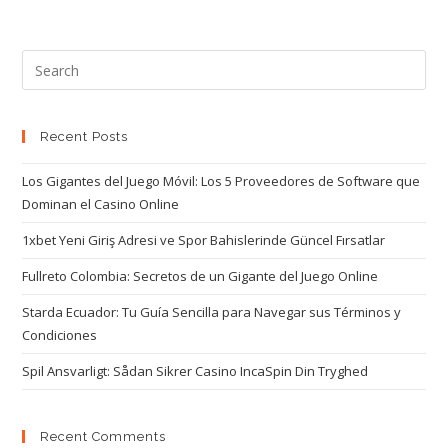
Recent Posts
Los Gigantes del Juego Móvil: Los 5 Proveedores de Software que
Dominan el Casino Online
1xbet Yeni Giriş Adresi ve Spor Bahislerinde Güncel Fırsatlar
Fullreto Colombia: Secretos de un Gigante del Juego Online
Starda Ecuador: Tu Guía Sencilla para Navegar sus Términos y
Condiciones
Spil Ansvarligt: Sådan Sikrer Casino IncaSpin Din Tryghed
Recent Comments