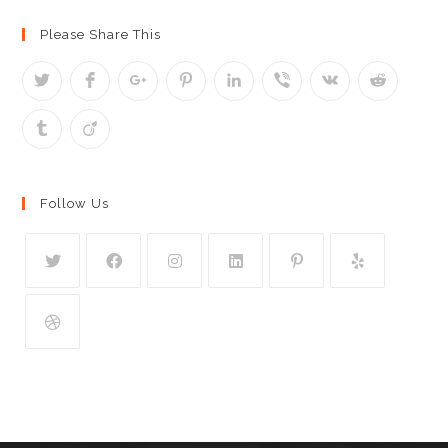
Please Share This
Follow Us