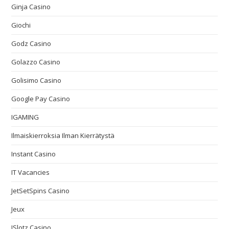
Ginja Casino
Giochi
Godz Casino
Golazzo Casino
Golisimo Casino
Google Pay Casino
IGAMING
Ilmaiskierroksia Ilman Kierrätystä
Instant Casino
IT Vacancies
JetSetSpins Casino
Jeux
JSlotz Casino