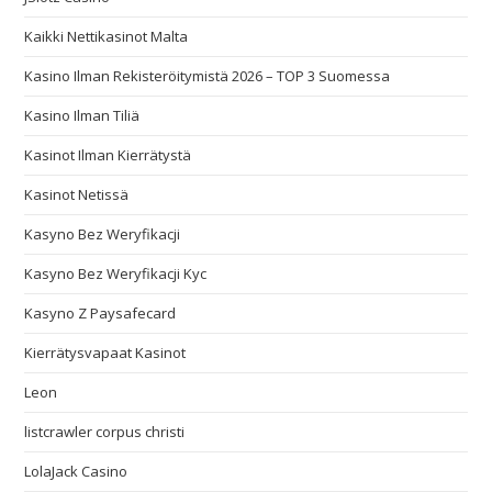
Kaikki Nettikasinot Malta
Kasino Ilman Rekisteröitymistä 2026 – TOP 3 Suomessa
Kasino Ilman Tiliä
Kasinot Ilman Kierrätystä
Kasinot Netissä
Kasyno Bez Weryfikacji
Kasyno Bez Weryfikacji Kyc
Kasyno Z Paysafecard
Kierrätysvapaat Kasinot
Leon
listcrawler corpus christi
LolaJack Casino