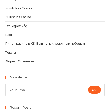
Zombillion Casino
Zuluspins Casino
Στοιχηματικές
Блог
Пинап казино в КЗ: Ваш путь к азартным победам!
Текста
Форекс Обучение
Newsletter
GO
Recent Posts