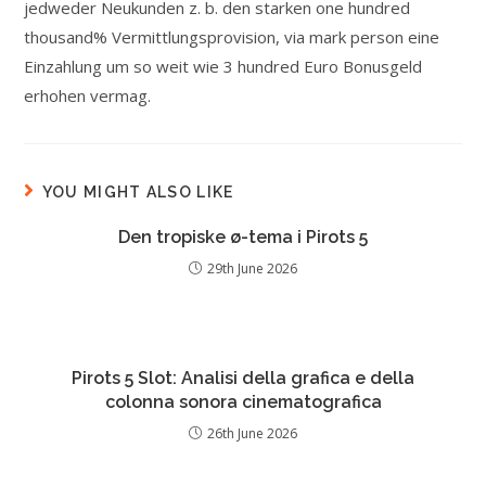
jedweder Neukunden z. b. den starken one hundred
thousand% Vermittlungsprovision, via mark person eine
Einzahlung um so weit wie 3 hundred Euro Bonusgeld
erhohen vermag.
YOU MIGHT ALSO LIKE
Den tropiske ø-tema i Pirots 5
29th June 2026
Pirots 5 Slot: Analisi della grafica e della
colonna sonora cinematografica
26th June 2026