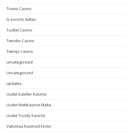
Trumo Casino
ts escorts dallas
TuzBet Casino
Twindor Casino
Twinqo Casino
uncategorised
Uncategorized
updates
Uudet Euteller Kasinot
Uudet Nettikasinot Malta
Uudet Trustly Kasinot
Välismaa Kasiinod Eestis