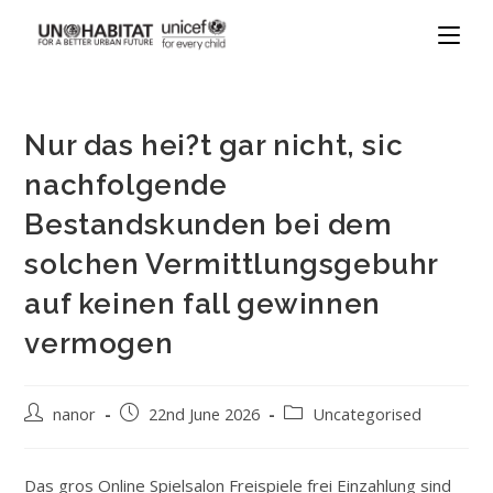
Nur das hei?t gar nicht, sic
nachfolgende
Bestandskunden bei dem
solchen Vermittlungsgebuhr
auf keinen fall gewinnen
vermogen
nanor
22nd June 2026
Uncategorised
Das gros Online Spielsalon Freispiele frei Einzahlung sind