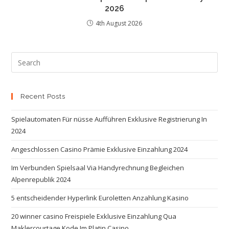
2026
4th August 2026
Recent Posts
Spielautomaten Für nüsse Aufführen Exklusive Registrierung In
2024
Angeschlossen Casino Prämie Exklusive Einzahlung 2024
Im Verbunden Spielsaal Via Handyrechnung Begleichen
Alpenrepublik 2024
5 entscheidender Hyperlink Euroletten Anzahlung Kasino
20 winner casino Freispiele Exklusive Einzahlung Qua
Maklercourtage Kode Im Platin Casino