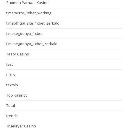
Suomen Parhaat Kasinot
t.memirror_1xbet_working
t.meofficial_site_1xbet_zerkalo
t.mesegodnya_1xbet
t.mesegodnya_1xbet_zerkalo
Tesor Casino
test
texts
textslp
Top Kasinot
Total
trends
Truelayer Casino