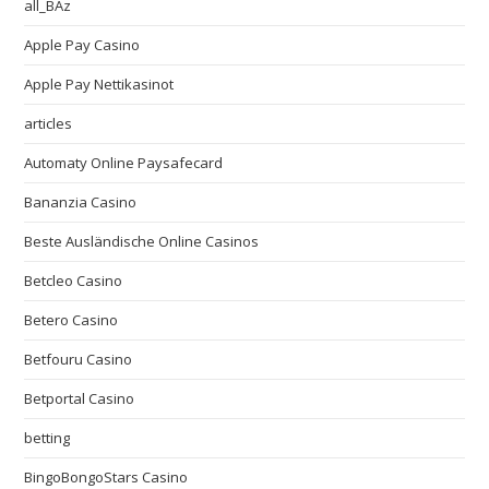
all_BAz
Apple Pay Casino
Apple Pay Nettikasinot
articles
Automaty Online Paysafecard
Bananzia Casino
Beste Ausländische Online Casinos
Betcleo Casino
Betero Casino
Betfouru Casino
Betportal Casino
betting
BingoBongoStars Casino