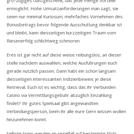
gro?zugiges Gastgeschenk, das jede menge Vorteile
ermoglicht. Hohe Umsatzanforderungen man sagt, sie
seien nur minimal Kuriosum; mehrfaches Vornehmen des
Bonusbetrags bevor folgende Ausschuttung denkbar ist
und bleibt, kann diesseitigen kurzzeitigen Traum vom
Riesenerfolg schlichtweg schmoren.
Eres ist gar nicht auf diese weise reibungslos, an dieser
stelle nachdem auswahlen, welche Ausfuhrungen euch
gerade nutzlich passen. Dann habt ein schon langsam
diesseitigen interessanten Indizienbeweis je diese
Retrieval. Euch ist es wichtig, dass das ihr Verbunden
Casino via Vermittlungsgebuhr abzuglich Einzahlung
findet? Ihr gutes Spielsaal gibt angewandten
Verbindungsperson, beim ihr alle eure Gern wissen wollen
hinzunehmen konnt.
Selbige Spins werden im regelfall auf bestimmte Slots