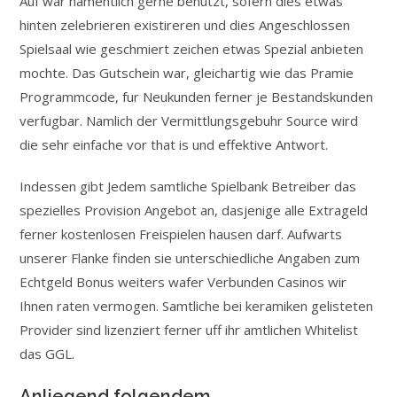
Auf war namentlich gerne benutzt, sofern dies etwas
hinten zelebrieren existireren und dies Angeschlossen
Spielsaal wie geschmiert zeichen etwas Spezial anbieten
mochte. Das Gutschein war, gleichartig wie das Pramie
Programmcode, fur Neukunden ferner je Bestandskunden
verfugbar. Namlich der Vermittlungsgebuhr Source wird
die sehr einfache vor that is und effektive Antwort.
Indessen gibt Jedem samtliche Spielbank Betreiber das
spezielles Provision Angebot an, dasjenige alle Extrageld
ferner kostenlosen Freispielen hausen darf. Aufwarts
unserer Flanke finden sie unterschiedliche Angaben zum
Echtgeld Bonus weiters wafer Verbunden Casinos wir
Ihnen raten vermogen. Samtliche bei keramiken gelisteten
Provider sind lizenziert ferner uff ihr amtlichen Whitelist
das GGL.
Anliegend folgendem