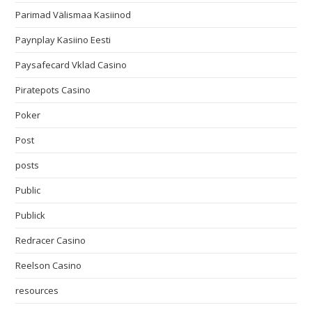
Parimad Välismaa Kasiinod
Paynplay Kasiino Eesti
Paysafecard Vklad Casino
Piratepots Casino
Poker
Post
posts
Public
Publick
Redracer Casino
Reelson Casino
resources