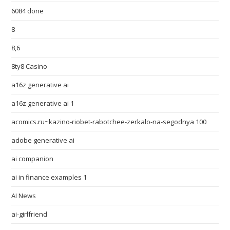
6084 done
8
8,6
8ty8 Casino
a16z generative ai
a16z generative ai 1
acomics.ru~kazino-riobet-rabotchee-zerkalo-na-segodnya 100
adobe generative ai
ai companion
ai in finance examples 1
AI News
ai-girlfriend