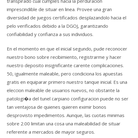
transpirado cual cumples hacia la perduracion
imprescindible de situar en linea. Provee una gran
diversidad de juegos certificados desplazandolo hacia el
pelo verificados debido a la DGOJ, garantizando
confiabilidad y confianza a sus individuos.
En el momento en que el inicial segundo, pude reconocer
nuestro bono sobre recibimiento, registrarme y hacer
nuestro deposito insignificante carente complicaciones.
50, igualmente maleable, pero condiciona los apuestas
gratis en equiparar primero nuestro tanque inicial. Es una
eleccion maleable de usuarios nuevos, no obstante la
patologi�a del tunel carpiano configuracion puede no ser
tan ventajosa de quienes quieren eximir bonos
desprovisto impedimentos. Aunque, las cuotas minimas
sobre 2.00 limitan una cosa una maleabilidad de situar
referente a mercados de mayor seguros.