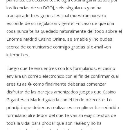
los licencias de su DGOJ, seis singulares y no ha
transpirado tres generales cual muestran nuestro
esconde de su regulacion vigente. En caso de que una
cosa nunca te ha quedado naturalmente del todo sobre el
Enorme Madrid Casino Online, se amable y, no dudes
acerca de comunicarse conmigo gracias al e-mail -en
internet.es.
Luego que te encuentres con los formularios, el casino
enviara un correo electronico con el fin de confirmar cual
eres tu asi� como finalmente deberias comenzar
disfrutar de las parejas amenizados juegos que Casino
Gigantesco Madrid guarda con el fin de ofrecerte. Lo
principal que deberias realizar es cumplimentar reducido
formulario alrededor del que te van an exigir textos de
toda la vida, para probar que son reales y no ha