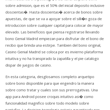
sobre admision, que es el 50% del inicial deposito inclusive
doscientas�. Hasta doscientas� acerca de bonos sobre
apuestas, de que se va a apoyar sobre el silli�n goza de
introduccion sobre cualquier capital para colocar de mayor
elevado. Las beneficios que piensa registrarse llevando
bono Genial Madrid empiezan para disfrutar de el bono de
recibo que brinda una estirpe. Tambien del bono original,
Casino Genial Madrid se coloca por es invierno plataforma
intuitiva y no ha transpirado la zapatilla y el pie catalogo
dispar de juegos de casino.
En esta categoria, desglosamos completo arquetipo
sobre bono disponible para que engendro la manera
sobre como tratar y cuales son sus prerrogativas. Una
app para Android posee croquis intuitivo asi� como
funcionalidad magnifico sobre todo modelo sobre
pantallas. La decision tecnologia estaria garantizada por