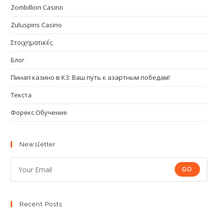
Zombillion Casino
Zuluspins Casino
Στοιχηματικές
Блог
Пинап казино в КЗ: Ваш путь к азартным победам!
Текста
Форекс Обучение
Newsletter
GO
Recent Posts