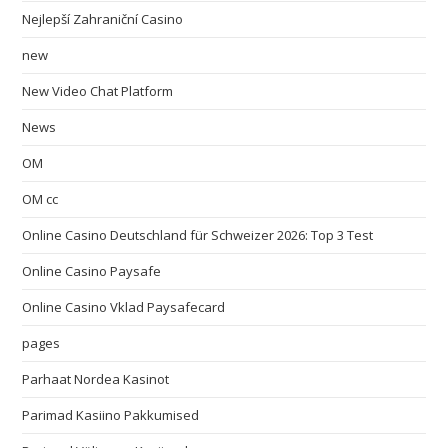
Nejlepší Zahraniční Casino
new
New Video Chat Platform
News
OM
OM cc
Online Casino Deutschland für Schweizer 2026: Top 3 Test
Online Casino Paysafe
Online Casino Vklad Paysafecard
pages
Parhaat Nordea Kasinot
Parimad Kasiino Pakkumised