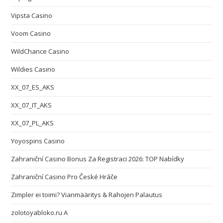
Vipsta Casino
Voom Casino
WildChance Casino
Wildies Casino
XX_07_ES_AKS
XX_07_IT_AKS
XX_07_PL_AKS
Yoyospins Casino
Zahraniční Casino Bonus Za Registraci 2026: TOP Nabídky
Zahraniční Casino Pro České Hráče
Zimpler ei toimi? Vianmääritys & Rahojen Palautus
zolotoyabloko.ru A