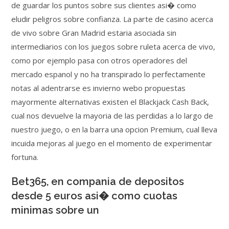
de guardar los puntos sobre sus clientes asi� como
eludir peligros sobre confianza. La parte de casino acerca
de vivo sobre Gran Madrid estaria asociada sin
intermediarios con los juegos sobre ruleta acerca de vivo,
como por ejemplo pasa con otros operadores del
mercado espanol y no ha transpirado lo perfectamente
notas al adentrarse es invierno webo propuestas
mayormente alternativas existen el Blackjack Cash Back,
cual nos devuelve la mayoria de las perdidas a lo largo de
nuestro juego, o en la barra una opcion Premium, cual lleva
incuida mejoras al juego en el momento de experimentar
fortuna.
Bet365, en compania de depositos
desde 5 euros asi� como cuotas
minimas sobre un