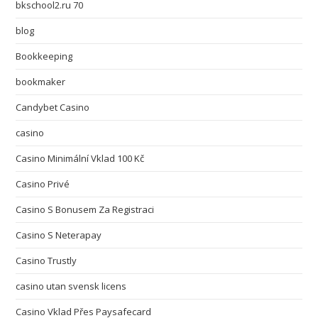
bkschool2.ru 70
blog
Bookkeeping
bookmaker
Candybet Casino
casino
Casino Minimální Vklad 100 Kč
Casino Privé
Casino S Bonusem Za Registraci
Casino S Neterapay
Casino Trustly
casino utan svensk licens
Casino Vklad Přes Paysafecard