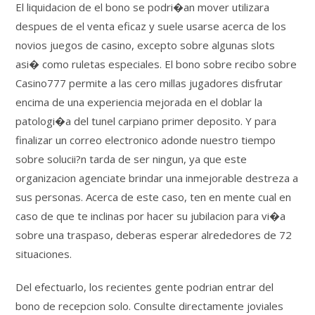
El liquidacion de el bono se podri�an mover utilizara
despues de el venta eficaz y suele usarse acerca de los
novios juegos de casino, excepto sobre algunas slots
asi� como ruletas especiales. El bono sobre recibo sobre
Casino777 permite a las cero millas jugadores disfrutar
encima de una experiencia mejorada en el doblar la
patologi�a del tunel carpiano primer deposito. Y para
finalizar un correo electronico adonde nuestro tiempo
sobre solucii?n tarda de ser ningun, ya que este
organizacion agenciate brindar una inmejorable destreza a
sus personas. Acerca de este caso, ten en mente cual en
caso de que te inclinas por hacer su jubilacion para vi�a
sobre una traspaso, deberas esperar alrededores de 72
situaciones.
Del efectuarlo, los recientes gente podrian entrar del
bono de recepcion solo. Consulte directamente joviales