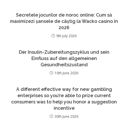
Secretele jocurilor de noroc online: Cum să
maximizezi șansele de câștig la Wacko casino în
2026
9th July 2026
Der Insulin-Zubereitungszyklus und sein
Einfluss auf den allgemeinen
Gesundheitszustand
10th June 2026
A different effective way for new gambling
enterprises so you’re able to prize current
consumers was to help you honor a suggestion
incentive
30th June 2026