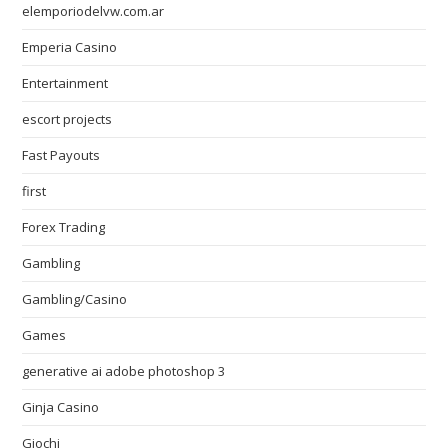
elemporiodelvw.com.ar
Emperia Casino
Entertainment
escort projects
Fast Payouts
first
Forex Trading
Gambling
Gambling/Casino
Games
generative ai adobe photoshop 3
Ginja Casino
Giochi