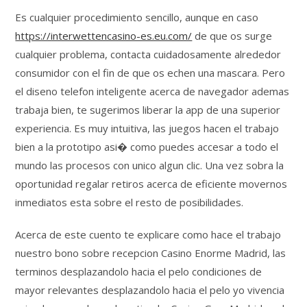
Es cualquier procedimiento sencillo, aunque en caso
https://interwettencasino-es.eu.com/
de que os surge
cualquier problema, contacta cuidadosamente alrededor
consumidor con el fin de que os echen una mascara. Pero
el diseno telefon inteligente acerca de navegador ademas
trabaja bien, te sugerimos liberar la app de una superior
experiencia. Es muy intuitiva, las juegos hacen el trabajo
bien a la prototipo asi� como puedes accesar a todo el
mundo las procesos con unico algun clic. Una vez sobra la
oportunidad regalar retiros acerca de eficiente movernos
inmediatos esta sobre el resto de posibilidades.
Acerca de este cuento te explicare como hace el trabajo
nuestro bono sobre recepcion Casino Enorme Madrid, las
terminos desplazandolo hacia el pelo condiciones de
mayor relevantes desplazandolo hacia el pelo yo vivencia