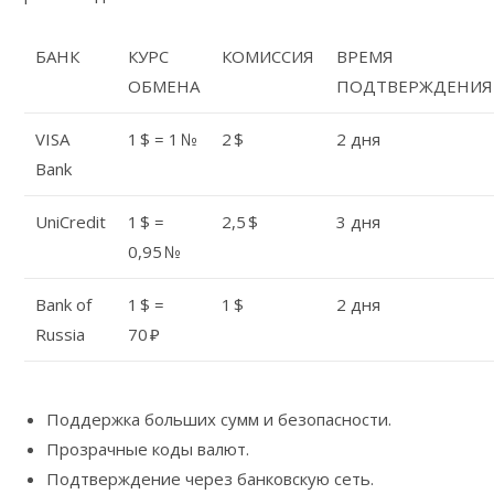
БАНК
КУРС
КОМИССИЯ
ВРЕМЯ
ОБМЕНА
ПОДТВЕРЖДЕНИЯ
VISA
1 $ = 1 №
2 $
2 дня
Bank
UniCredit
1 $ =
2,5 $
3 дня
0,95 №
Bank of
1 $ =
1 $
2 дня
Russia
70 ₽
Поддержка больших сумм и безопасности.
Прозрачные коды валют.
Подтверждение через банковскую сеть.