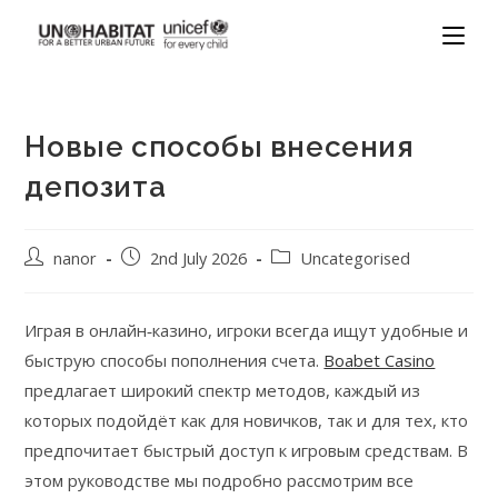
Новые способы внесения
депозита
nanor
2nd July 2026
Uncategorised
Играя в онлайн‑казино, игроки всегда ищут удобные и
быструю способы пополнения счета.
Boabet Casino
предлагает широкий спектр методов, каждый из
которых подойдёт как для новичков, так и для тех, кто
предпочитает быстрый доступ к игровым средствам. В
этом руководстве мы подробно рассмотрим все