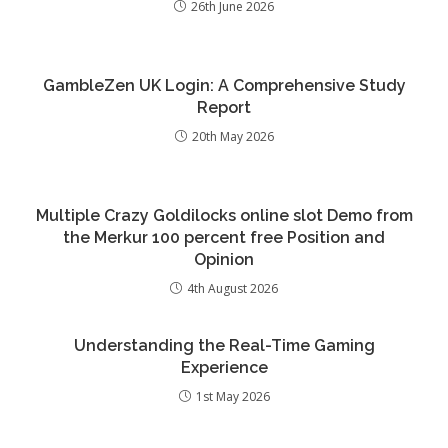
26th June 2026
GambleZen UK Login: A Comprehensive Study
Report
20th May 2026
Multiple Crazy Goldilocks online slot Demo from
the Merkur 100 percent free Position and
Opinion
4th August 2026
Understanding the Real-Time Gaming
Experience
1st May 2026