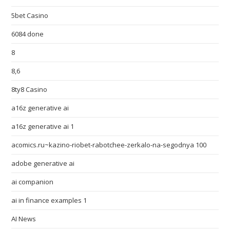
5bet Casino
6084 done
8
8,6
8ty8 Casino
a16z generative ai
a16z generative ai 1
acomics.ru~kazino-riobet-rabotchee-zerkalo-na-segodnya 100
adobe generative ai
ai companion
ai in finance examples 1
AI News