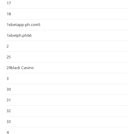
17
18
1xbetapp-ph.com5
1xbetph.ph66
2
25
29black Casino
3
30
31
32
33
4