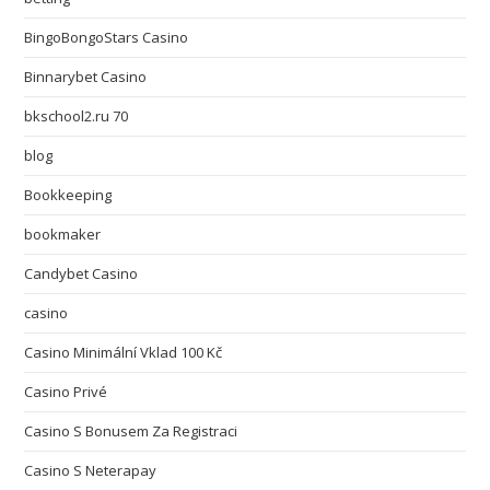
BingoBongoStars Casino
Binnarybet Casino
bkschool2.ru 70
blog
Bookkeeping
bookmaker
Candybet Casino
casino
Casino Minimální Vklad 100 Kč
Casino Privé
Casino S Bonusem Za Registraci
Casino S Neterapay