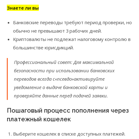
Знаете ли вы
Банковские переводы требуют период проверки, но
обычно не превышают 3 рабочих дней.
Криптовалюты не подлежат налоговому контролю в
большинстве юрисдикций.
Профессиональный совет:
Для максимальной
безопасности при использовании банковских
переводов всегда с«псевдо»активируйте
уведомление о выдаче банковской карты и
проверяйте данные перед подачей заявки.
Пошаговый процесс пополнения через
платежный кошелек
Выберите кошелек в списке доступных платежей.