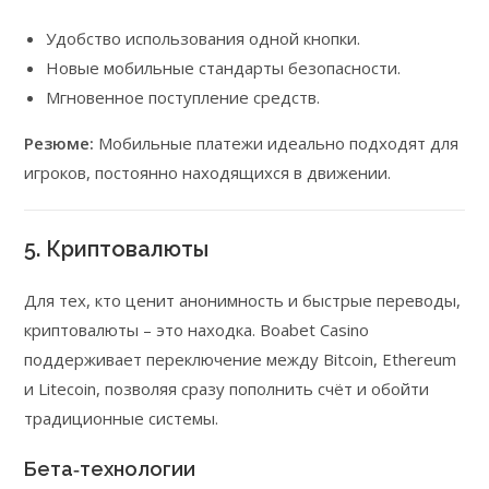
Удобство использования одной кнопки.
Новые мобильные стандарты безопасности.
Мгновенное поступление средств.
Резюме:
Мобильные платежи идеально подходят для
игроков, постоянно находящихся в движении.
5. Криптовалюты
Для тех, кто ценит анонимность и быстрые переводы,
криптовалюты – это находка. Boabet Casino
поддерживает переключение между Bitcoin, Ethereum
и Litecoin, позволяя сразу пополнить счёт и обойти
традиционные системы.
Бета‑технологии