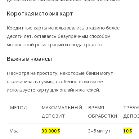
Короткая история карт
Кредитные карты использовались в казино более
десяти лет, оставаясь безупречным способом
мгновенной регистрации и ввода средств.
Важные нюансы
Несмотря на простоту, некоторые банки могут
ограничивать суммы, особенно если вы не
используете карту для онлайн‑платежей.
МЕТОД
МАКСИМАЛЬНЫЙ
ВРЕМЯ
ТРЕБ
ДЕПОЗИТ
ОБРАБОТКИ
ДЕПО
Visa
30 000 $
3–5 минут
10 $