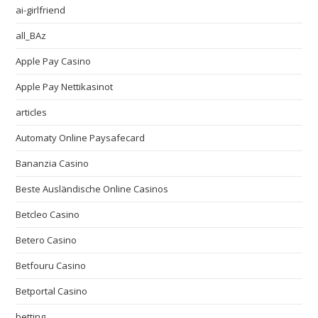
ai-girlfriend
all_BAz
Apple Pay Casino
Apple Pay Nettikasinot
articles
Automaty Online Paysafecard
Bananzia Casino
Beste Ausländische Online Casinos
Betcleo Casino
Betero Casino
Betfouru Casino
Betportal Casino
betting