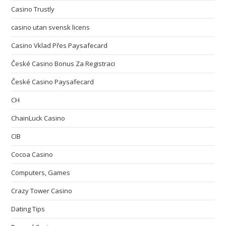
Casino Trustly
casino utan svensk licens
Casino Vklad Přes Paysafecard
České Casino Bonus Za Registraci
České Casino Paysafecard
CH
ChainLuck Casino
CIB
Cocoa Casino
Computers, Games
Crazy Tower Сasino
Dating Tips