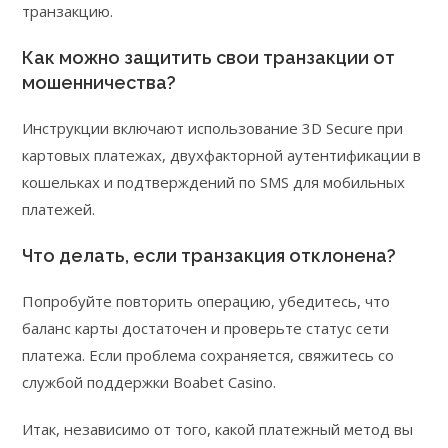
транзакцию.
Как можно защитить свои транзакции от
мошенничества?
Инструкции включают использование 3D Secure при
картовых платежах, двухфакторной аутентификации в
кошельках и подтверждений по SMS для мобильных
платежей.
Что делать, если транзакция отклонена?
Попробуйте повторить операцию, убедитесь, что
баланс карты достаточен и проверьте статус сети
платежа. Если проблема сохраняется, свяжитесь со
службой поддержки Boabet Casino.
Итак, независимо от того, какой платежный метод вы