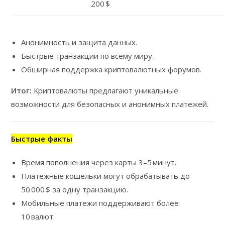
200 $
Анонимность и защита данных.
Быстрые транзакции по всему миру.
Обширная поддержка криптовалютных форумов.
Итог:
Криптовалюты предлагают уникальные
возможности для безопасных и анонимных платежей.
Быстрые факты
Время пополнения через карты 3–5 минут.
Платежные кошельки могут обрабатывать до
50 000 $ за одну транзакцию.
Мобильные платежи поддерживают более
10 валют.