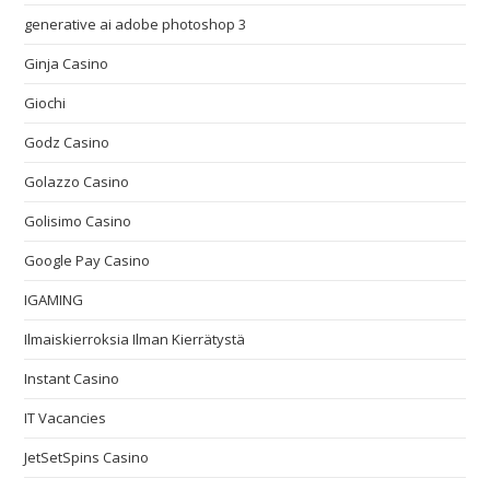
generative ai adobe photoshop 3
Ginja Casino
Giochi
Godz Casino
Golazzo Casino
Golisimo Casino
Google Pay Casino
IGAMING
Ilmaiskierroksia Ilman Kierrätystä
Instant Casino
IT Vacancies
JetSetSpins Casino