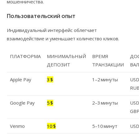
мошенничества.
Пользовательский опыт
Индивидуальный интерфейс облегчает
взаимодействие и уменьшает количество кликов.
ПЛАТФОРМА
МИНИМАЛЬНЫЙ
ВРЕМЯ
ДО
ДЕПОЗИТ
ТРАНЗАКЦИИ
ВА
Apple Pay
3 $
1–2 минуты
USD
RU
Google Pay
5 $
2–3 минуты
USD
GB
Venmo
10 $
5–10 минут
US