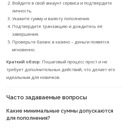
Войдите в свой аккаунт сервиса и подтвердите
личность.
Укажите сумму и валюту пополнения.
Подтвердите транзакцию и дождитесь её
завершения.
Проверьте баланс в казино – деньги появятся
мгновенно.
Краткий обзор:
Пошаговый процесс прост и не
требует дополнительных действий, что делает его
идеальным для новичков.
Часто задаваемые вопросы
Какие минимальные суммы допускаются
для пополнения?