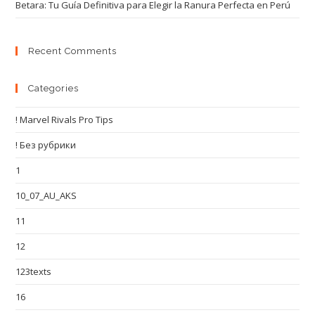
Betara: Tu Guía Definitiva para Elegir la Ranura Perfecta en Perú
Recent Comments
Categories
! Marvel Rivals Pro Tips
! Без рубрики
1
10_07_AU_AKS
11
12
123texts
16