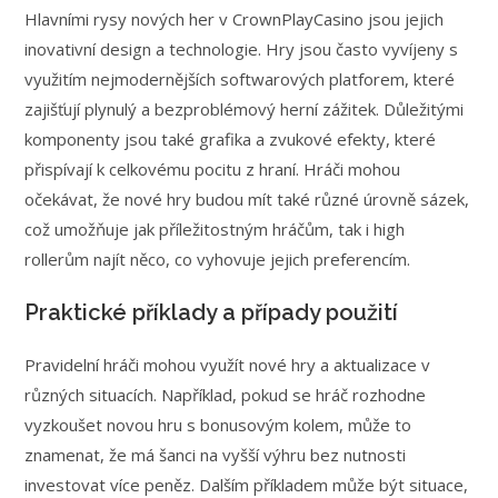
Hlavními rysy nových her v CrownPlayCasino jsou jejich
inovativní design a technologie. Hry jsou často vyvíjeny s
využitím nejmodernějších softwarových platforem, které
zajišťují plynulý a bezproblémový herní zážitek. Důležitými
komponenty jsou také grafika a zvukové efekty, které
přispívají k celkovému pocitu z hraní. Hráči mohou
očekávat, že nové hry budou mít také různé úrovně sázek,
což umožňuje jak příležitostným hráčům, tak i high
rollerům najít něco, co vyhovuje jejich preferencím.
Praktické příklady a případy použití
Pravidelní hráči mohou využít nové hry a aktualizace v
různých situacích. Například, pokud se hráč rozhodne
vyzkoušet novou hru s bonusovým kolem, může to
znamenat, že má šanci na vyšší výhru bez nutnosti
investovat více peněz. Dalším příkladem může být situace,