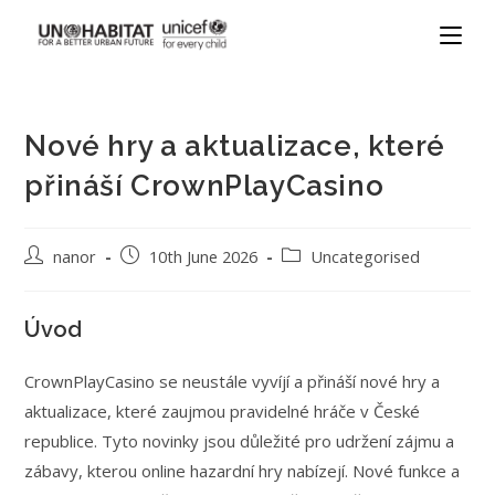
Nové hry a aktualizace, které
přináší CrownPlayCasino
nanor
10th June 2026
Uncategorised
Úvod
CrownPlayCasino se neustále vyvíjí a přináší nové hry a
aktualizace, které zaujmou pravidelné hráče v České
republice. Tyto novinky jsou důležité pro udržení zájmu a
zábavy, kterou online hazardní hry nabízejí. Nové funkce a