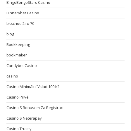
BingoBongoStars Casino
Binnarybet Casino
bkschool2.ru 70
blog
Bookkeeping
bookmaker
Candybet Casino
casino
Casino Minimální Vklad 100 Kč
Casino Privé
Casino S Bonusem Za Registraci
Casino S Neterapay
Casino Trustly