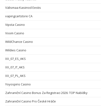
Välismaa Kasiinod Eestis
vapingcartstore CA
Vipsta Casino
Voom Casino
WildChance Casino
Wildies Casino
XX_07_ES_AKS
XX_07_IT_AKS
XX_07_PL_AKS
Yoyospins Casino
Zahraniční Casino Bonus Za Registraci 2026: TOP Nabídky
Zahraniční Casino Pro České Hráče