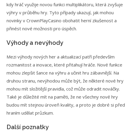
kdy hráč využije novou funkci multiplikátoru, která zvyšuje
výhry v průběhu hry. Tyto případy ukazují, jak mohou
novinky v CrownPlayCasino obohatit herní zkušenost a
přinést nové možnosti pro úspěch.
Výhody a nevýhody
Mezi výhody nových her a aktualizací patří především
rozmanitost a inovace, které přitahují hráče. Nové funkce
mohou zlepšit šance na výhru a učinit hru zábavnější. Na
druhou stranu, nevýhodou může být, že některé nové hry
mohou mít složitější pravidla, což může odradit nováčky.
Také je důležité mít na paměti, že ne všechny nové hry
budou mít stejnou úroveň kvality, a proto je dobré si před
hraním udělat průzkum.
Další poznatky