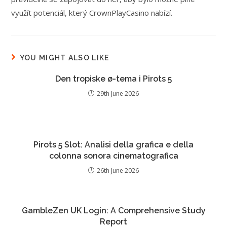
využít potenciál, který CrownPlayCasino nabízí.
YOU MIGHT ALSO LIKE
Den tropiske ø-tema i Pirots 5
29th June 2026
Pirots 5 Slot: Analisi della grafica e della
colonna sonora cinematografica
26th June 2026
GambleZen UK Login: A Comprehensive Study
Report