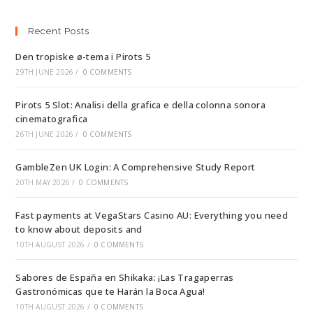
Recent Posts
Den tropiske ø-tema i Pirots 5
29TH JUNE 2026
/
0 COMMENTS
Pirots 5 Slot: Analisi della grafica e della colonna sonora
cinematografica
26TH JUNE 2026
/
0 COMMENTS
GambleZen UK Login: A Comprehensive Study Report
20TH MAY 2026
/
0 COMMENTS
Fast payments at VegaStars Casino AU: Everything you need
to know about deposits and
10TH AUGUST 2026
/
0 COMMENTS
Sabores de España en Shikaka: ¡Las Tragaperras
Gastronómicas que te Harán la Boca Agua!
10TH AUGUST 2026
/
0 COMMENTS