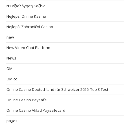
N1 Αξιολόγηση Καζίνο
Nejlepsi Online Kasina
Nejlepší Zahraniční Casino
new
New Video Chat Platform
News
OM
OM cc
Online Casino Deutschland für Schweizer 2026: Top 3 Test
Online Casino Paysafe
Online Casino Vklad Paysafecard
pages