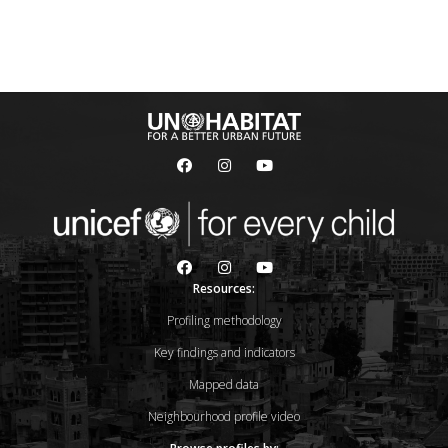
Resources:
Profiling methodology
Key findings and indicators
Mapped data
Neighbourhood profile video