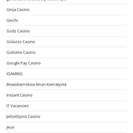
Ginja Casino
Giochi
Godz Casino
Golazzo Casino
Golisimo Casino
Google Pay Casino
IGAMING
Ilmaiskierroksia Ilman Kierrätystä
Instant Casino
IT Vacancies
JetSetSpins Casino
Jeux