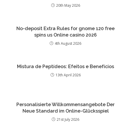
20th May 2026
No-deposit Extra Rules for gnome 120 free
spins us Online casino 2026
4th August 2026
Mistura de Peptídeos: Efeitos e Benefícios
13th April 2026
Personalisierte Willkommensangebote Der
Neue Standard im Online-Glücksspiel
21st July 2026