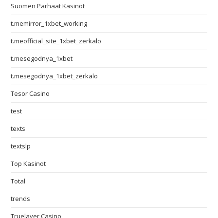
Suomen Parhaat Kasinot
t.memirror_1xbet_working
t.meofficial_site_1xbet_zerkalo
t.mesegodnya_1xbet
t.mesegodnya_1xbet_zerkalo
Tesor Casino
test
texts
textslp
Top Kasinot
Total
trends
Truelayer Casino