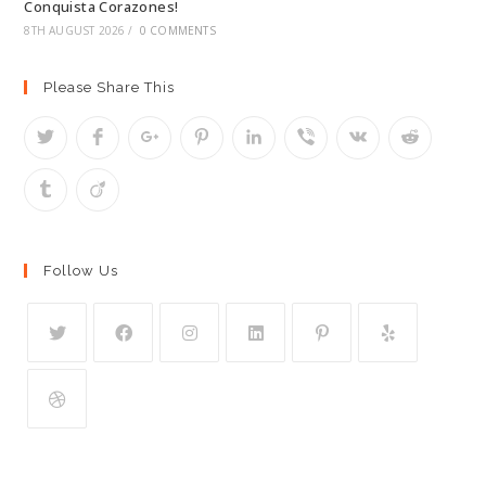
Conquista Corazones!
8TH AUGUST 2026
/
0 COMMENTS
Please Share This
Follow Us