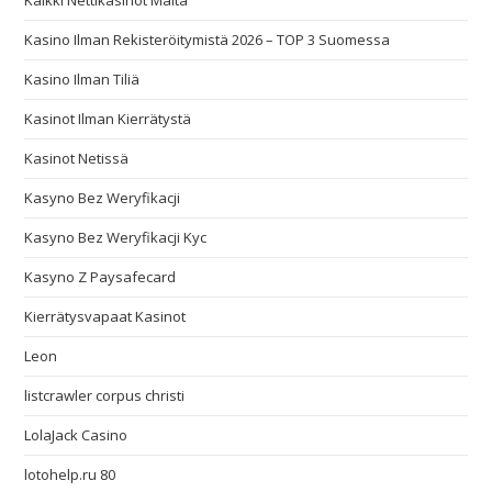
Kaikki Nettikasinot Malta
Kasino Ilman Rekisteröitymistä 2026 – TOP 3 Suomessa
Kasino Ilman Tiliä
Kasinot Ilman Kierrätystä
Kasinot Netissä
Kasyno Bez Weryfikacji
Kasyno Bez Weryfikacji Kyc
Kasyno Z Paysafecard
Kierrätysvapaat Kasinot
Leon
listcrawler corpus christi
LolaJack Casino
lotohelp.ru 80