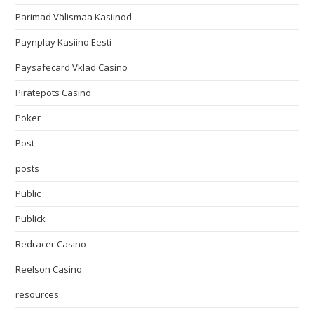
Parimad Välismaa Kasiinod
Paynplay Kasiino Eesti
Paysafecard Vklad Casino
Piratepots Casino
Poker
Post
posts
Public
Publick
Redracer Casino
Reelson Casino
resources