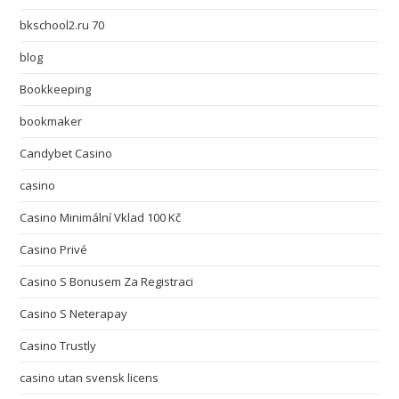
bkschool2.ru 70
blog
Bookkeeping
bookmaker
Candybet Casino
casino
Casino Minimální Vklad 100 Kč
Casino Privé
Casino S Bonusem Za Registraci
Casino S Neterapay
Casino Trustly
casino utan svensk licens