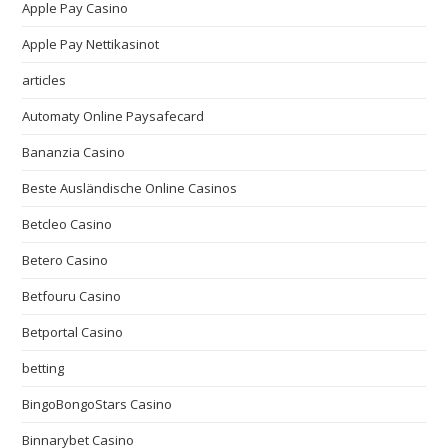
Apple Pay Casino
Apple Pay Nettikasinot
articles
Automaty Online Paysafecard
Bananzia Casino
Beste Ausländische Online Casinos
Betcleo Casino
Betero Casino
Betfouru Casino
Betportal Casino
betting
BingoBongoStars Casino
Binnarybet Casino