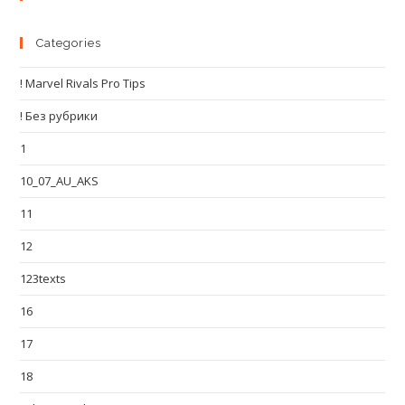
Categories
! Marvel Rivals Pro Tips
! Без рубрики
1
10_07_AU_AKS
11
12
123texts
16
17
18