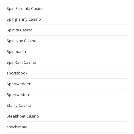
Spin Formula Casino
Spingranny Casino
Spinita Casino
SpinLynx Casino
Spinmama
SpinRain Casino
sportsbook
Sportwedden
Sportwetten
Starfy Casino
Stealthbet Casino
stoichimata