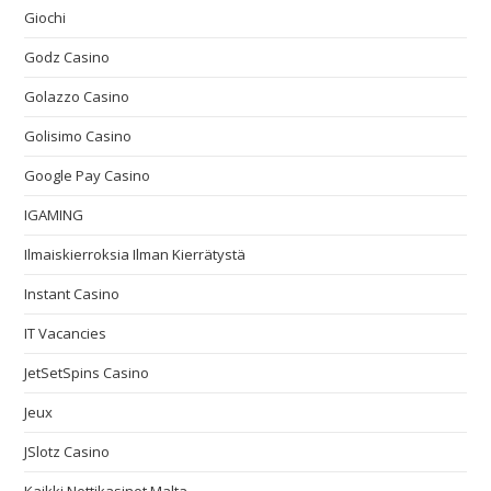
Giochi
Godz Casino
Golazzo Casino
Golisimo Casino
Google Pay Casino
IGAMING
Ilmaiskierroksia Ilman Kierrätystä
Instant Casino
IT Vacancies
JetSetSpins Casino
Jeux
JSlotz Casino