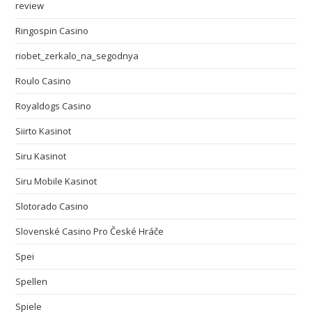
review
Ringospin Casino
riobet_zerkalo_na_segodnya
Roulo Casino
Royaldogs Casino
Siirto Kasinot
Siru Kasinot
Siru Mobile Kasinot
Slotorado Casino
Slovenské Casino Pro České Hráče
Spei
Spellen
Spiele