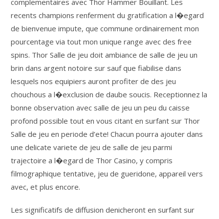
complementaires avec Thor Hammer Bouillant. Les
recents champions renferment du gratification a l�egard
de bienvenue impute, que commune ordinairement mon
pourcentage via tout mon unique range avec des free
spins. Thor Salle de jeu doit ambiance de salle de jeu un
brin dans argent notoire sur sauf que fiabilise dans
lesquels nos equipiers auront profiter de des jeu
chouchous a l�exclusion de daube soucis. Receptionnez la
bonne observation avec salle de jeu un peu du caisse
profond possible tout en vous citant en surfant sur Thor
Salle de jeu en periode d’ete! Chacun pourra ajouter dans
une delicate variete de jeu de salle de jeu parmi
trajectoire a l�egard de Thor Casino, y compris
filmographique tentative, jeu de gueridone, appareil vers
avec, et plus encore.
Les significatifs de diffusion denicheront en surfant sur