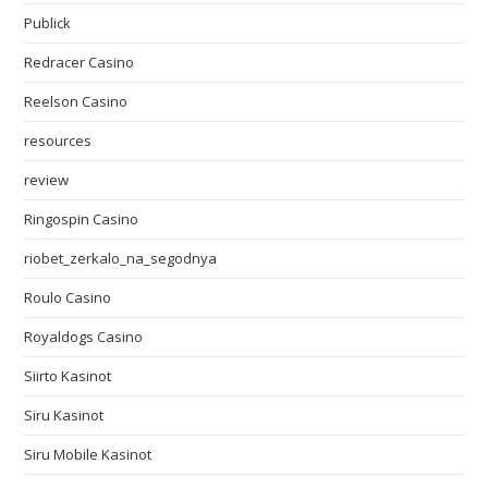
Publick
Redracer Casino
Reelson Casino
resources
review
Ringospin Casino
riobet_zerkalo_na_segodnya
Roulo Casino
Royaldogs Casino
Siirto Kasinot
Siru Kasinot
Siru Mobile Kasinot