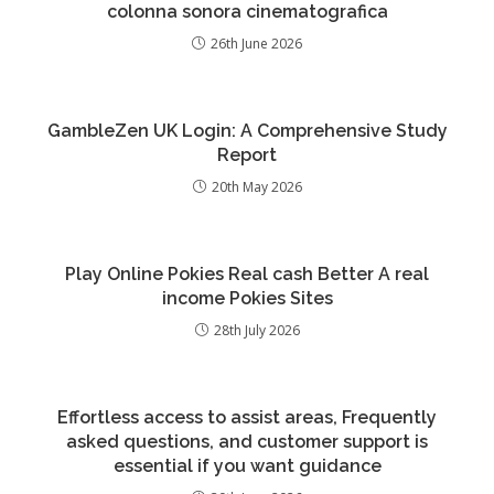
colonna sonora cinematografica
26th June 2026
GambleZen UK Login: A Comprehensive Study
Report
20th May 2026
Play Online Pokies Real cash Better A real
income Pokies Sites
28th July 2026
Effortless access to assist areas, Frequently
asked questions, and customer support is
essential if you want guidance