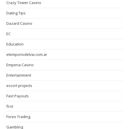
Crazy Tower Сasino
Dating Tips
Dazard Casino
EC
Education
elemporiodelvw.com.ar
Emperia Casino
Entertainment
escort projects
Fast Payouts
first
Forex Trading
Gambling