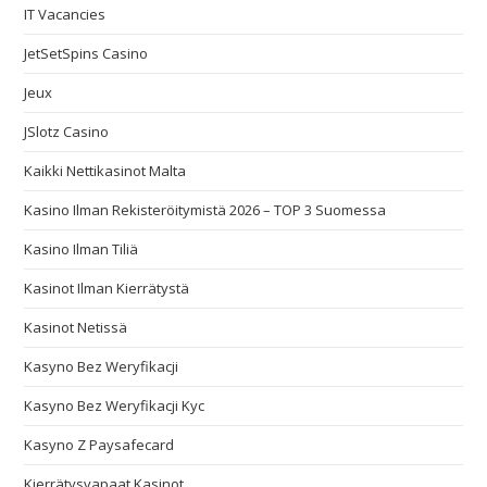
IT Vacancies
JetSetSpins Casino
Jeux
JSlotz Casino
Kaikki Nettikasinot Malta
Kasino Ilman Rekisteröitymistä 2026 – TOP 3 Suomessa
Kasino Ilman Tiliä
Kasinot Ilman Kierrätystä
Kasinot Netissä
Kasyno Bez Weryfikacji
Kasyno Bez Weryfikacji Kyc
Kasyno Z Paysafecard
Kierrätysvapaat Kasinot