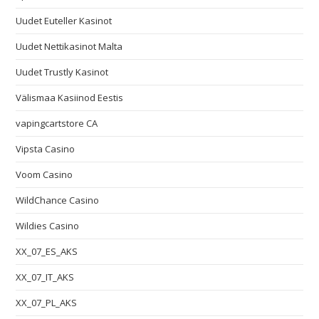
Uudet Euteller Kasinot
Uudet Nettikasinot Malta
Uudet Trustly Kasinot
Välismaa Kasiinod Eestis
vapingcartstore CA
Vipsta Casino
Voom Casino
WildChance Casino
Wildies Casino
XX_07_ES_AKS
XX_07_IT_AKS
XX_07_PL_AKS