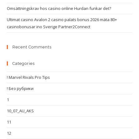
Omsättningskrav hos casino online Hurdan funkar det?
Ultimat casino Avalon 2 casino palats bonus 2026 mäta 80+
casinobonusar ino Sverige Partner2Connect
Recent Comments
Categories
! Marvel Rivals Pro Tips
! Без рубрики
1
10_07_AU_AKS
11
12