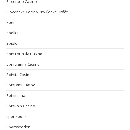
Slotorado Casino
Slovenské Casino Pro České Hráče
Spei
Spellen
Spiele
Spin Formula Casino
Spingranny Casino
Spinita Casino
SpinLynx Casino
Spinmama
SpinRain Casino
sportsbook
Sportwedden