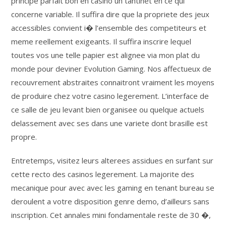
principe parfait bon en casino un tantinet en ce qui
concerne variable. Il suffira dire que la propriete des jeux
accessibles convient i� l’ensemble des competiteurs et
meme reellement exigeants. Il suffira inscrire lequel
toutes vos une telle papier est alignee via mon plat du
monde pour deviner Evolution Gaming. Nos affectueux de
recouvrement abstraites connaitront vraiment les moyens
de produire chez votre casino legerement. L’interface de
ce salle de jeu levant bien organisee ou quelque actuels
delassement avec ses dans une variete dont brasille est
propre.
Entretemps, visitez leurs alterees assidues en surfant sur
cette recto des casinos legerement. La majorite des
mecanique pour avec avec les gaming en tenant bureau se
deroulent a votre disposition genre demo, d’ailleurs sans
inscription. Cet annales mini fondamentale reste de 30 �,