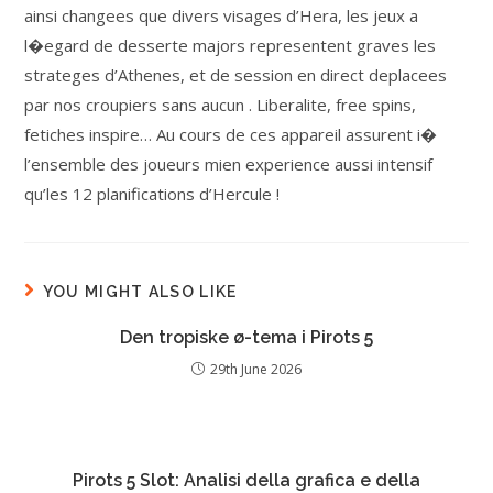
ainsi changees que divers visages d’Hera, les jeux a
l�egard de desserte majors representent graves les
strateges d’Athenes, et de session en direct deplacees
par nos croupiers sans aucun . Liberalite, free spins,
fetiches inspire… Au cours de ces appareil assurent i�
l’ensemble des joueurs mien experience aussi intensif
qu’les 12 planifications d’Hercule !
YOU MIGHT ALSO LIKE
Den tropiske ø-tema i Pirots 5
29th June 2026
Pirots 5 Slot: Analisi della grafica e della