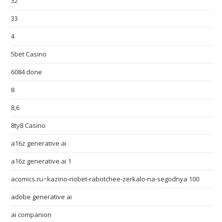
32
33
4
5bet Casino
6084 done
8
8,6
8ty8 Casino
a16z generative ai
a16z generative ai 1
acomics.ru~kazino-riobet-rabotchee-zerkalo-na-segodnya 100
adobe generative ai
ai companion