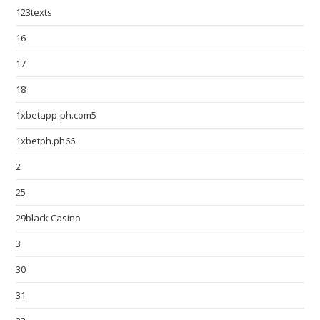
123texts
16
17
18
1xbetapp-ph.com5
1xbetph.ph66
2
25
29black Casino
3
30
31