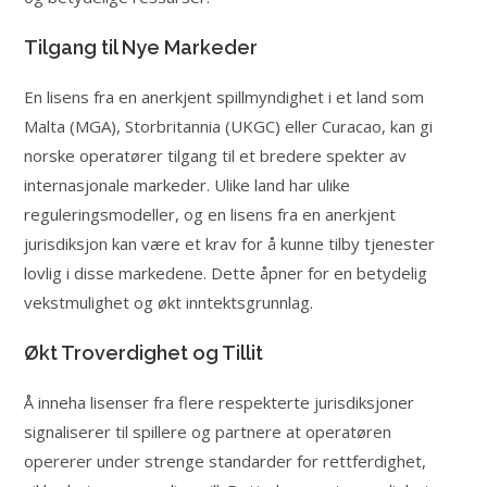
Tilgang til Nye Markeder
En lisens fra en anerkjent spillmyndighet i et land som
Malta (MGA), Storbritannia (UKGC) eller Curacao, kan gi
norske operatører tilgang til et bredere spekter av
internasjonale markeder. Ulike land har ulike
reguleringsmodeller, og en lisens fra en anerkjent
jurisdiksjon kan være et krav for å kunne tilby tjenester
lovlig i disse markedene. Dette åpner for en betydelig
vekstmulighet og økt inntektsgrunnlag.
Økt Troverdighet og Tillit
Å inneha lisenser fra flere respekterte jurisdiksjoner
signaliserer til spillere og partnere at operatøren
opererer under strenge standarder for rettferdighet,