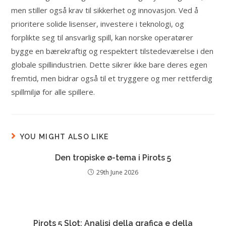
men stiller også krav til sikkerhet og innovasjon. Ved å
prioritere solide lisenser, investere i teknologi, og
forplikte seg til ansvarlig spill, kan norske operatører
bygge en bærekraftig og respektert tilstedeværelse i den
globale spillindustrien. Dette sikrer ikke bare deres egen
fremtid, men bidrar også til et tryggere og mer rettferdig
spillmiljø for alle spillere.
YOU MIGHT ALSO LIKE
Den tropiske ø-tema i Pirots 5
29th June 2026
Pirots 5 Slot: Analisi della grafica e della