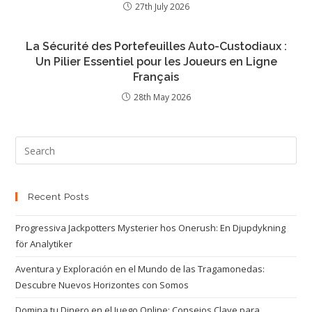
27th July 2026
La Sécurité des Portefeuilles Auto-Custodiaux :
Un Pilier Essentiel pour les Joueurs en Ligne
Français
28th May 2026
Recent Posts
Progressiva Jackpotters Mysterier hos Onerush: En Djupdykning
för Analytiker
Aventura y Exploración en el Mundo de las Tragamonedas:
Descubre Nuevos Horizontes con Somos
Domina tu Dinero en el Juego Online: Consejos Clave para