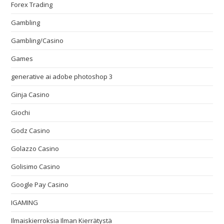
Forex Trading
Gambling
Gambling/Casino
Games
generative ai adobe photoshop 3
Ginja Casino
Giochi
Godz Casino
Golazzo Casino
Golisimo Casino
Google Pay Casino
IGAMING
Ilmaiskierroksia Ilman Kierrätystä