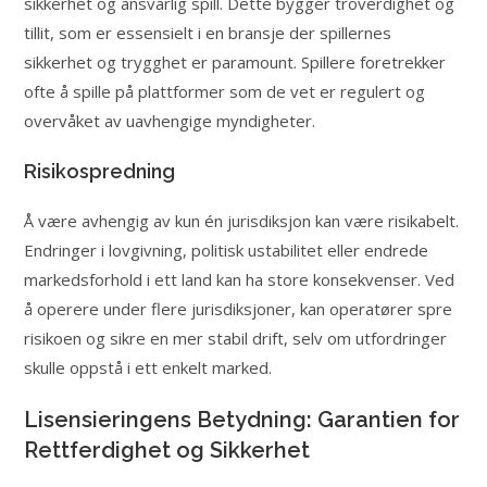
sikkerhet og ansvarlig spill. Dette bygger troverdighet og
tillit, som er essensielt i en bransje der spillernes
sikkerhet og trygghet er paramount. Spillere foretrekker
ofte å spille på plattformer som de vet er regulert og
overvåket av uavhengige myndigheter.
Risikospredning
Å være avhengig av kun én jurisdiksjon kan være risikabelt.
Endringer i lovgivning, politisk ustabilitet eller endrede
markedsforhold i ett land kan ha store konsekvenser. Ved
å operere under flere jurisdiksjoner, kan operatører spre
risikoen og sikre en mer stabil drift, selv om utfordringer
skulle oppstå i ett enkelt marked.
Lisensieringens Betydning: Garantien for
Rettferdighet og Sikkerhet