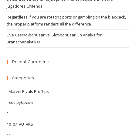
Jugadores Chilenos
Regardless if you are rotating ports or gambling on the blackjack,
the proper platform renders all the difference
Live Casino-bonusar vs. Slot-bonusar: En Analys för
Branschanalytiker
Recent Comments
Categories
! Marvel Rivals Pro Tips
! Без рубрики
1
10_07_AU_AKS
11