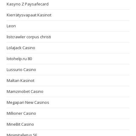
Kasyno Z Paysafecard
Kierrätysvapaat Kasinot
Leon
listcrawler corpus christi
LolaJack Casino
lotohelp.ru 80
Lussurio Casino
Maltan Kasinot
Mamzinobet Casino
Megapari New Casinos
Millioner Casino
MineBit Casino
Minimitalletus 5E