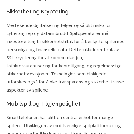
Sikkerhet og Kryptering
Med økende digitalisering følger også økt risiko for
cyberangrep og datainnbrudd. Spilloperatører må
investere tungt i sikkerhetstiltak for å beskytte spillernes
personlige og finansielle data. Dette inkluderer bruk av
SSL-kryptering for all kommunikasjon,
tofaktorautentisering for kontotilgang, og regelmessige
sikkerhetsrevisjoner. Teknologier som blokkjede
utforskes også for å øke transparens og sikkerhet i visse
aspekter av spillene.
Mobilspill og Tilgjengelighet
Smarttelefonen har blitt en sentral enhet for mange
spillere. Utviklingen av mobilvennlige spillplattformer og
apper er derfor ikke lenger et alternativ, men en