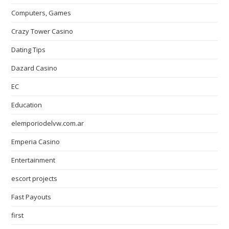
Computers, Games
Crazy Tower Сasino
Dating Tips
Dazard Casino
EC
Education
elemporiodelvw.com.ar
Emperia Casino
Entertainment
escort projects
Fast Payouts
first