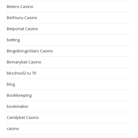
Betero Casino
Betfouru Casino
Betportal Casino
betting
BingoBongoStars Casino
Binnarybet Casino
bkschool2.ru 70
blog
Bookkeeping
bookmaker
Candybet Casino
casino