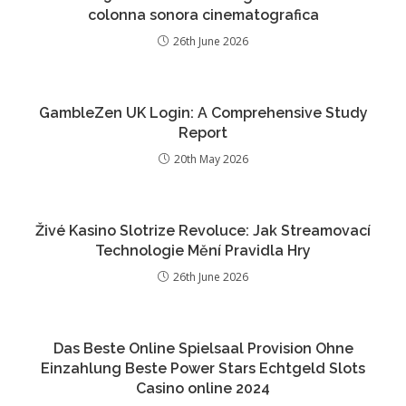
colonna sonora cinematografica
26th June 2026
GambleZen UK Login: A Comprehensive Study
Report
20th May 2026
Živé Kasino Slotrize Revoluce: Jak Streamovací
Technologie Mění Pravidla Hry
26th June 2026
Das Beste Online Spielsaal Provision Ohne
Einzahlung Beste Power Stars Echtgeld Slots
Casino online 2024