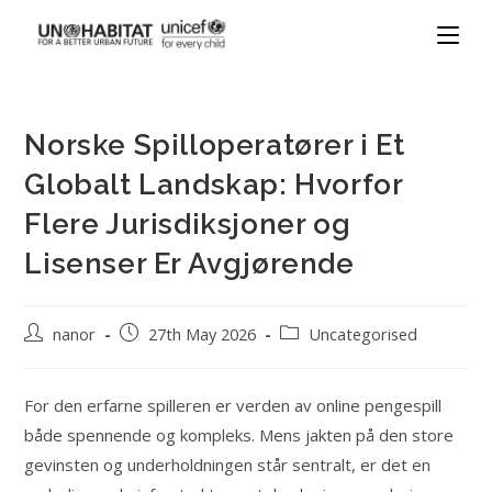
Norske Spilloperatører i Et
Globalt Landskap: Hvorfor
Flere Jurisdiksjoner og
Lisenser Er Avgjørende
nanor
27th May 2026
Uncategorised
For den erfarne spilleren er verden av online pengespill
både spennende og kompleks. Mens jakten på den store
gevinsten og underholdningen står sentralt, er det en