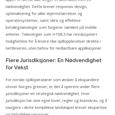
nødvendighet. Dette krever responsiv design,
optimalisering for ulike skjermstørrelser og
operativsystemer, samt sikre og effektive
betalingsløsninger som fungerer sømløst på mobile
enheter. Teknologier som HTML5 har revolusjonert
mulighetene for å levere rike spillopplevelser direkte i
nettleseren, uten behov for nedlastbare applikasjoner.
Flere Jurisdiksjoner: En Nødvendighet
for Vekst
For norske spilloperatører som ønsker å ekspandere
utover Norges grenser, er det å operere under flere
jurisdiksjoner en strategisk nødvendighet. Hver
jurisdiksjon har sine egne lover, regler og lisenskrav, og å
navigere i dette komplekse landskapet krever ekspertise
og betydelige ressurser.