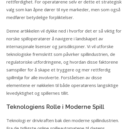
rettferdighet. For operatørene selv er dette et strategisk
valg som kan åpne dører til nye markeder, men som også
medfører betydelige forpliktelser.
Denne artikkelen vil dykke ned i hvorfor det er så viktig for
norske spilloperatører å navigere i landskapet av
internasjonale lisenser og jurisdiksjoner. Vi vil utforske
teknologiske fremskritt som påvirker spillindustrien, de
regulatoriske utfordringene, og hvordan disse faktorene
samspiller for å skape et tryggere og mer rettferdig
spillmiljø for alle involverte. Forståelsen av disse
elementene er nøkkelen til både operatørens langsiktige
levedyktighet og spillernes tillit.
Teknologiens Rolle i Moderne Spill
Teknologi er drivkraften bak den moderne spillindustrien.
Fra de tidligste online spilleautomatene til dagens