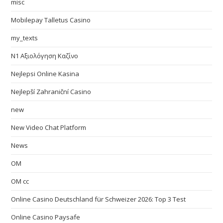
misc
Mobilepay Talletus Casino
my_texts
N1 Αξιολόγηση Καζίνο
Nejlepsi Online Kasina
Nejlepší Zahraniční Casino
new
New Video Chat Platform
News
OM
OM cc
Online Casino Deutschland für Schweizer 2026: Top 3 Test
Online Casino Paysafe