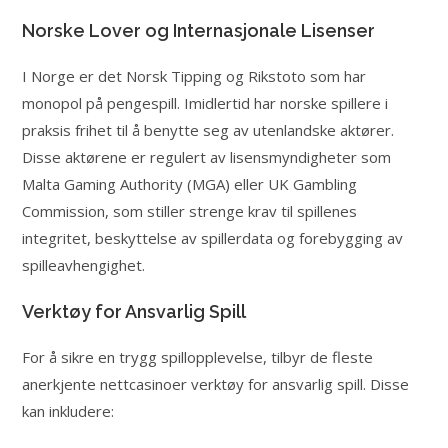
Norske Lover og Internasjonale Lisenser
I Norge er det Norsk Tipping og Rikstoto som har
monopol på pengespill. Imidlertid har norske spillere i
praksis frihet til å benytte seg av utenlandske aktører.
Disse aktørene er regulert av lisensmyndigheter som
Malta Gaming Authority (MGA) eller UK Gambling
Commission, som stiller strenge krav til spillenes
integritet, beskyttelse av spillerdata og forebygging av
spilleavhengighet.
Verktøy for Ansvarlig Spill
For å sikre en trygg spillopplevelse, tilbyr de fleste
anerkjente nettcasinoer verktøy for ansvarlig spill. Disse
kan inkludere: