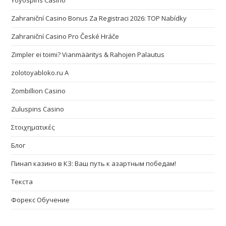
Yoyospins Casino
Zahraniční Casino Bonus Za Registraci 2026: TOP Nabídky
Zahraniční Casino Pro České Hráče
Zimpler ei toimi? Vianmääritys & Rahojen Palautus
zolotoyabloko.ru A
Zombillion Casino
Zuluspins Casino
Στοιχηματικές
Блог
Пинап казино в КЗ: Ваш путь к азартным победам!
Текста
Форекс Обучение