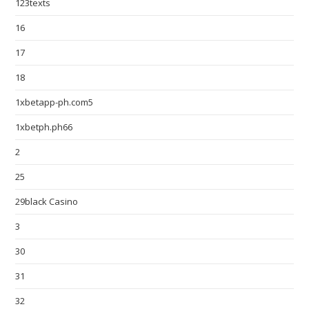
123texts
16
17
18
1xbetapp-ph.com5
1xbetph.ph66
2
25
29black Casino
3
30
31
32