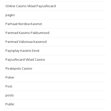
Online Casino Vklad Paysafecard
pages
Parhaat Nordea Kasinot
Parimad Kasiino Pakkumised
Parimad Välismaa Kasiinod
Paynplay Kasiino Eesti
Paysafecard Vklad Casino
Piratepots Casino
Poker
Post
posts
Public