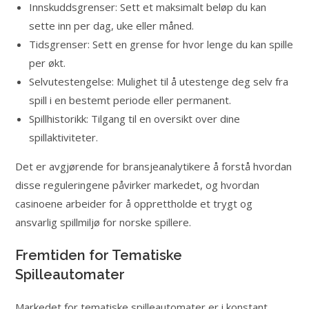
Innskuddsgrenser: Sett et maksimalt beløp du kan
sette inn per dag, uke eller måned.
Tidsgrenser: Sett en grense for hvor lenge du kan spille
per økt.
Selvutestengelse: Mulighet til å utestenge deg selv fra
spill i en bestemt periode eller permanent.
Spillhistorikk: Tilgang til en oversikt over dine
spillaktiviteter.
Det er avgjørende for bransjeanalytikere å forstå hvordan
disse reguleringene påvirker markedet, og hvordan
casinoene arbeider for å opprettholde et trygt og
ansvarlig spillmiljø for norske spillere.
Fremtiden for Tematiske
Spilleautomater
Markedet for tematiske spilleautomater er i konstant