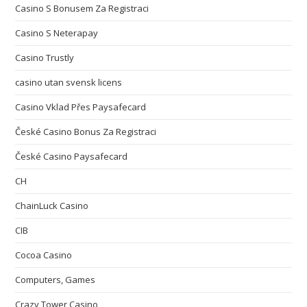
Casino S Bonusem Za Registraci
Casino S Neterapay
Casino Trustly
casino utan svensk licens
Casino Vklad Přes Paysafecard
České Casino Bonus Za Registraci
České Casino Paysafecard
CH
ChainLuck Casino
CIB
Cocoa Casino
Computers, Games
Crazy Tower Сasino