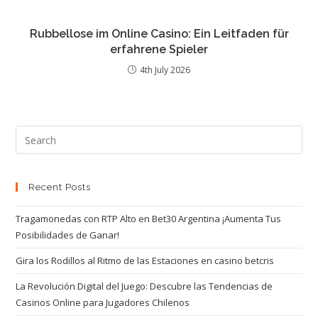
Rubbellose im Online Casino: Ein Leitfaden für
erfahrene Spieler
4th July 2026
Recent Posts
Tragamonedas con RTP Alto en Bet30 Argentina ¡Aumenta Tus
Posibilidades de Ganar!
Gira los Rodillos al Ritmo de las Estaciones en casino betcris
La Revolución Digital del Juego: Descubre las Tendencias de
Casinos Online para Jugadores Chilenos