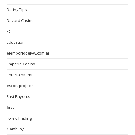
Dating Tips
Dazard Casino
EC
Education
elemporiodelvw.com.ar
Emperia Casino
Entertainment
escort projects
Fast Payouts
first
Forex Trading
Gambling