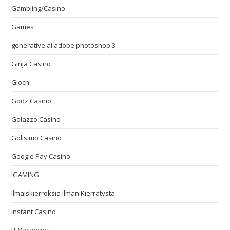
Gambling/Casino
Games
generative ai adobe photoshop 3
Ginja Casino
Giochi
Godz Casino
Golazzo Casino
Golisimo Casino
Google Pay Casino
IGAMING
Ilmaiskierroksia Ilman Kierrätystä
Instant Casino