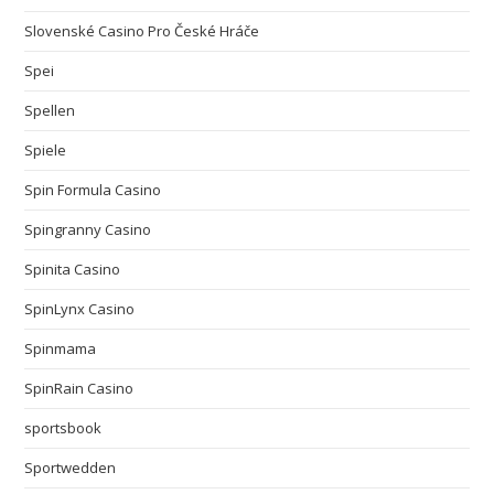
Slovenské Casino Pro České Hráče
Spei
Spellen
Spiele
Spin Formula Casino
Spingranny Casino
Spinita Casino
SpinLynx Casino
Spinmama
SpinRain Casino
sportsbook
Sportwedden