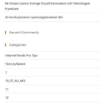
Mr Green casino Sverige Visuell Innovation och Teknologisk
Framkant
AI revolusjonerer casinoopplevelsen din
Recent Comments
Categories
! Marvel Rivals Pro Tips
! Без рубрики
1
10_07_AU_AKS
11
12