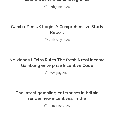
26th June 2026
GambleZen UK Login: A Comprehensive Study
Report
20th May 2026
No-deposit Extra Rules The fresh A real income
Gambling enterprise Incentive Code
25th July 2026
The latest gambling enterprises in britain
render new incentives, in the
30th June 2026