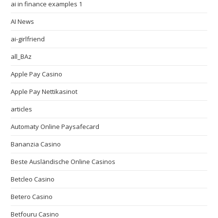
ai in finance examples 1
AI News
ai-girlfriend
all_BAz
Apple Pay Casino
Apple Pay Nettikasinot
articles
Automaty Online Paysafecard
Bananzia Casino
Beste Ausländische Online Casinos
Betcleo Casino
Betero Casino
Betfouru Casino