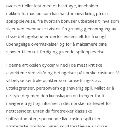
oversett eller lest med et halvt øye, inneholder
nøkkelinformasjon som kan ha stor innvirkning på din
spillopplevelse, fra hvordan bonuser utbetales til hva som
skjer ved eventuelle tvister. En grundig gjennomgang av
disse betingelsene er derfor essensielt for å unngå
ubehagelige overraskelser og for å maksimere dine
sjanser til en rettferdig og givende spillopplevelse.
I denne artikkelen dykker vi ned i de mest kritiske
aspektene ved vilkår og betingelser på norske casinoer. Vi
vil belyse sentrale punkter som omsetningskrav,
uttaksgrenser, personvern og ansvarlig spill. Målet er å
utstyre deg med den kunnskapen du trenger for å
navigere trygt og informert i det norske markedet for
nettcasinoer. Enten du foretrekker klassiske
spilleautomater, spennende live casino-spill eller
strategiske bordspill, vil en solid forståelse av disse