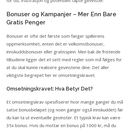
for tid, frustrasjon og potensielt tapte gevinster.
Bonuser og Kampanjer – Mer Enn Bare
Gratis Penger
Bonuser er ofte det første som fanger spillerens
oppmerksomhet, enten det er velkomstbonuser,
innskuddsbonuser eller gratisspinn. Men bak de fristende
tilbudene ligger det et sett med regler som må følges for
at du skal kunne realisere gevinstene dine. Det aller
viktigste begrepet her er omsetningskravet.
Omsetningskravet: Hva Betyr Det?
Et omsetningskrav spesifiserer hvor mange ganger du må
satse bonusbeløpet (og noen ganger også innskuddet) før
du kan ta ut eventuelle gevinster. Et typisk krav kan være
35x bonus. Hvis du mottar en bonus på 1000 kr, må du