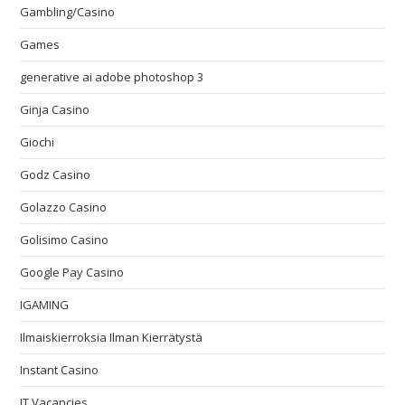
Gambling/Casino
Games
generative ai adobe photoshop 3
Ginja Casino
Giochi
Godz Casino
Golazzo Casino
Golisimo Casino
Google Pay Casino
IGAMING
Ilmaiskierroksia Ilman Kierrätystä
Instant Casino
IT Vacancies