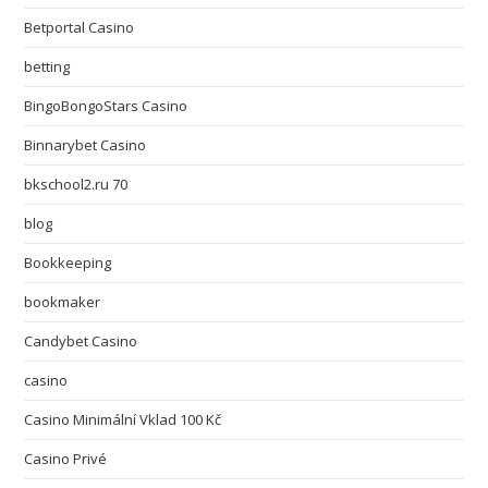
Betportal Casino
betting
BingoBongoStars Casino
Binnarybet Casino
bkschool2.ru 70
blog
Bookkeeping
bookmaker
Candybet Casino
casino
Casino Minimální Vklad 100 Kč
Casino Privé