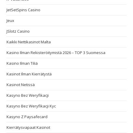
JetSetSpins Casino
Jeux
JSlotz Casino
Kaikki Nettikasinot Malta
Kasino Ilman Rekisteröitymistä 2026 – TOP 3 Suomessa
Kasino Ilman Tiliä
Kasinot Ilman Kierrätystä
Kasinot Netissä
Kasyno Bez Weryfikacji
Kasyno Bez Weryfikacji Kyc
Kasyno Z Paysafecard
Kierrätysvapaat Kasinot