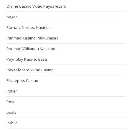
Online Casino Vklad Paysafecard
pages
Parhaat Nordea Kasinot
Parimad Kasiino Pakkumised
Parimad Välismaa Kasiinod
Paynplay Kasiino Eesti
Paysafecard Vklad Casino
Piratepots Casino
Poker
Post
posts
Public