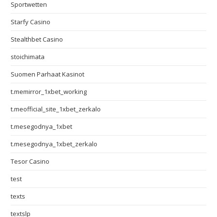
Sportwetten
Starfy Casino
Stealthbet Casino
stoichimata
Suomen Parhaat Kasinot
t.memirror_1xbet_working
t.meofficial_site_1xbet_zerkalo
t.mesegodnya_1xbet
t.mesegodnya_1xbet_zerkalo
Tesor Casino
test
texts
textslp