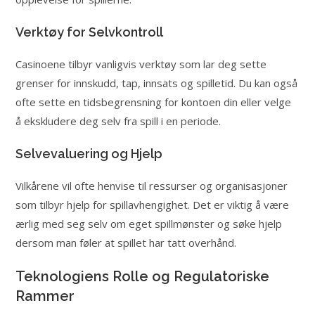
Verktøy for Selvkontroll
Casinoene tilbyr vanligvis verktøy som lar deg sette
grenser for innskudd, tap, innsats og spilletid. Du kan også
ofte sette en tidsbegrensning for kontoen din eller velge
å ekskludere deg selv fra spill i en periode.
Selvevaluering og Hjelp
Vilkårene vil ofte henvise til ressurser og organisasjoner
som tilbyr hjelp for spillavhengighet. Det er viktig å være
ærlig med seg selv om eget spillmønster og søke hjelp
dersom man føler at spillet har tatt overhånd.
Teknologiens Rolle og Regulatoriske
Rammer