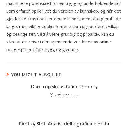
maksimere potensialet for en trygg og underholdende tid.
Som erfaren spiller vet du verdien av kunnskap, og når det
gjelder nettcasinoer, er denne kunnskapen ofte gjemt i de
lange, men viktige, dokumentene som utgjør deres vilkår
og betingelser. Ved å være grundig og proaktiv, kan du
sikre at din reise i den spennende verdenen av online
pengespill er både trygg og givende.
YOU MIGHT ALSO LIKE
Den tropiske ø-tema i Pirots 5
29th June 2026
Pirots 5 Slot: Analisi della grafica e della