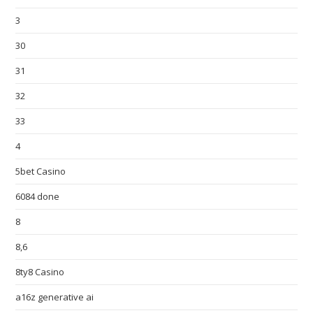
3
30
31
32
33
4
5bet Casino
6084 done
8
8,6
8ty8 Casino
a16z generative ai