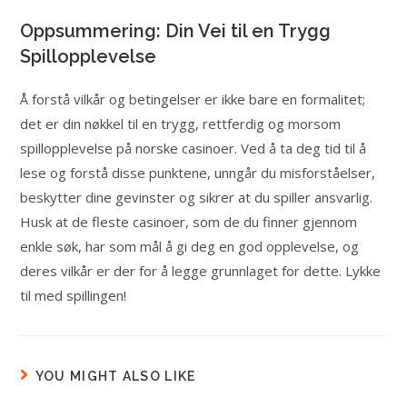
Oppsummering: Din Vei til en Trygg
Spillopplevelse
Å forstå vilkår og betingelser er ikke bare en formalitet;
det er din nøkkel til en trygg, rettferdig og morsom
spillopplevelse på norske casinoer. Ved å ta deg tid til å
lese og forstå disse punktene, unngår du misforståelser,
beskytter dine gevinster og sikrer at du spiller ansvarlig.
Husk at de fleste casinoer, som de du finner gjennom
enkle søk, har som mål å gi deg en god opplevelse, og
deres vilkår er der for å legge grunnlaget for dette. Lykke
til med spillingen!
YOU MIGHT ALSO LIKE