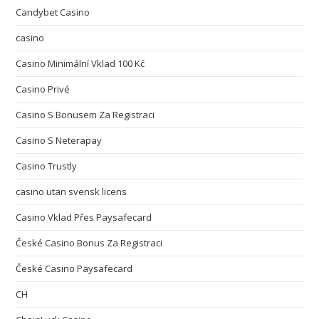
Candybet Casino
casino
Casino Minimální Vklad 100 Kč
Casino Privé
Casino S Bonusem Za Registraci
Casino S Neterapay
Casino Trustly
casino utan svensk licens
Casino Vklad Přes Paysafecard
České Casino Bonus Za Registraci
České Casino Paysafecard
CH