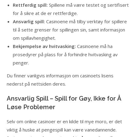
Rettferdig spill:
Spillene må være testet og sertifisert
for å sikre at de er rettferdige.
Ansvarlig spill:
Casinoene må tilby verktøy for spillere
til å sette grenser for spillingen sin, samt informasjon
om spillavhengighet.
Bekjempelse av hvitvasking:
Casinoene må ha
prosedyrer på plass for å forhindre hvitvasking av
penger.
Du finner vanligvis informasjon om casinoets lisens
nederst på nettsiden deres.
Ansvarlig Spill – Spill for Gøy, Ikke for Å
Løse Problemer
Selv om online casinoer er en kilde til mye moro, er det
viktig å huske at pengespill kan være vanedannende.