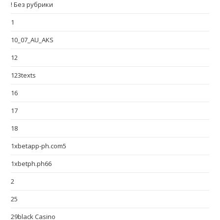
! Без рубрики
1
10_07_AU_AKS
12
123texts
16
17
18
1xbetapp-ph.com5
1xbetph.ph66
2
25
29black Casino