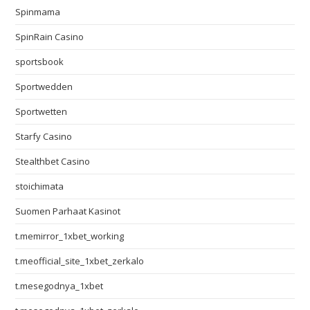
Spinmama
SpinRain Casino
sportsbook
Sportwedden
Sportwetten
Starfy Casino
Stealthbet Casino
stoichimata
Suomen Parhaat Kasinot
t.memirror_1xbet_working
t.meofficial_site_1xbet_zerkalo
t.mesegodnya_1xbet