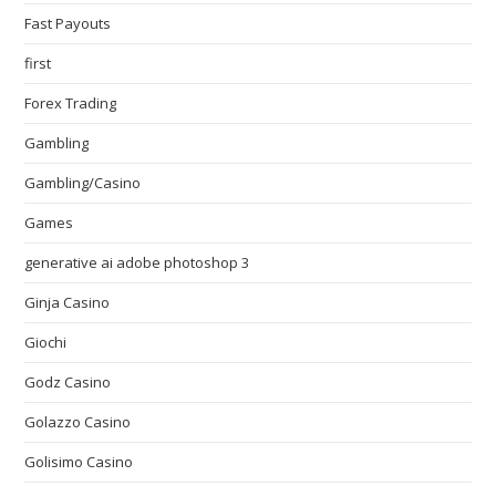
Fast Payouts
first
Forex Trading
Gambling
Gambling/Casino
Games
generative ai adobe photoshop 3
Ginja Casino
Giochi
Godz Casino
Golazzo Casino
Golisimo Casino