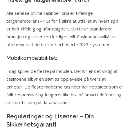
Alle seriøse online casinoer bruker tilfeldige
tallgeneratorer (RNG) for å sikre at utfallet av hvert spill
er helt tilfeldig og uforutsigbart. Dette er standarden i
bransjen og sikrer rettferdige spill. Casinoenes vilkår vil
ofte nevne at de bruker sertifiserte RNG-systemer.
Mobilkompatibilitet:
I dag spiller de fleste på mobilen. Derfor er det viktig at
casinoene tilbyr en sømløs opplevelse på tvers av
enheter. De fleste moderne casinoer har nettsider som er
fullt responsive og fungerer like bra på smarttelefoner og
nettbrett som på datamaskiner.
Reguleringer og Lisenser – Din
Sikkerhetsgaranti