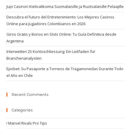
Jupi Casinon Kielivalikoima Suomalaisille ja Ruotsalaisille Pelaajille
Descubra el Futuro del Entretenimiento: Los Mejores Casinos
Online para Jugadores Colombianos en 2026
Giros Gratis y Bonos en Slots Online: Tu Guía Definitiva desde
Argentina
Interwetten 25 Kontoschliessung: Ein Leitfaden für
Branchenanalysten
Epicbet: Su Pasaporte a Torneos de Tragamonedas Durante Todo
el Año en Chile
Recent Comments
Categories
! Marvel Rivals Pro Tips