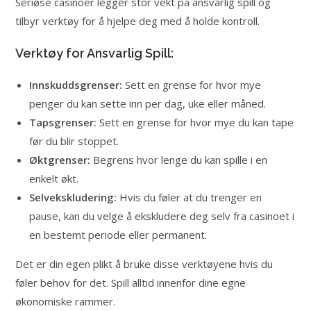
Seriøse casinoer legger stor vekt på ansvarlig spill og
tilbyr verktøy for å hjelpe deg med å holde kontroll.
Verktøy for Ansvarlig Spill:
Innskuddsgrenser:
Sett en grense for hvor mye
penger du kan sette inn per dag, uke eller måned.
Tapsgrenser:
Sett en grense for hvor mye du kan tape
før du blir stoppet.
Øktgrenser:
Begrens hvor lenge du kan spille i en
enkelt økt.
Selvekskludering:
Hvis du føler at du trenger en
pause, kan du velge å ekskludere deg selv fra casinoet i
en bestemt periode eller permanent.
Det er din egen plikt å bruke disse verktøyene hvis du
føler behov for det. Spill alltid innenfor dine egne
økonomiske rammer.