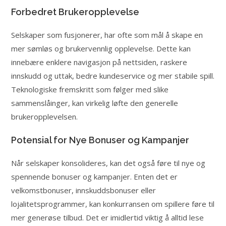
Forbedret Brukeropplevelse
Selskaper som fusjonerer, har ofte som mål å skape en
mer sømløs og brukervennlig opplevelse. Dette kan
innebære enklere navigasjon på nettsiden, raskere
innskudd og uttak, bedre kundeservice og mer stabile spill.
Teknologiske fremskritt som følger med slike
sammenslåinger, kan virkelig løfte den generelle
brukeropplevelsen.
Potensial for Nye Bonuser og Kampanjer
Når selskaper konsolideres, kan det også føre til nye og
spennende bonuser og kampanjer. Enten det er
velkomstbonuser, innskuddsbonuser eller
lojalitetsprogrammer, kan konkurransen om spillere føre til
mer generøse tilbud. Det er imidlertid viktig å alltid lese