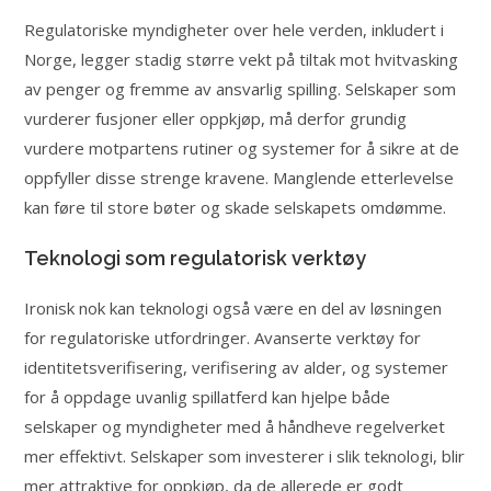
Regulatoriske myndigheter over hele verden, inkludert i
Norge, legger stadig større vekt på tiltak mot hvitvasking
av penger og fremme av ansvarlig spilling. Selskaper som
vurderer fusjoner eller oppkjøp, må derfor grundig
vurdere motpartens rutiner og systemer for å sikre at de
oppfyller disse strenge kravene. Manglende etterlevelse
kan føre til store bøter og skade selskapets omdømme.
Teknologi som regulatorisk verktøy
Ironisk nok kan teknologi også være en del av løsningen
for regulatoriske utfordringer. Avanserte verktøy for
identitetsverifisering, verifisering av alder, og systemer
for å oppdage uvanlig spillatferd kan hjelpe både
selskaper og myndigheter med å håndheve regelverket
mer effektivt. Selskaper som investerer i slik teknologi, blir
mer attraktive for oppkjøp, da de allerede er godt