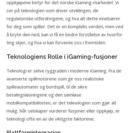
oppkjøpene betyr for det norske iGaming-markedet. Vi
ser på teknologien som driver utviklingen, de
regulatoriske utfordringene, og hva alt dette innebærer
for deg som spiller. Det er en kompleks verden, men ved
å bryte den ned, kan vi få en bedre forståelse av hvorfor
ting skjer, og hva vi kan forvente oss i fremtiden.
Teknologiens Rolle i iGaming-fusjoner
Teknologi er selve ryggraden i moderne iGaming. Fra de
avanserte spillmotorene som gir oss realistiske
spilleautomater og bordspill, til de sikre
betalingsløsningene og den sømløse
mobilkompatibiliteten, er det teknologien som gjør alt
mulig. Når selskaper vurderer fusjoner eller oppkjøp, er
teknologi ofte en av de viktigste faktorene.
Plattformintegrasjon