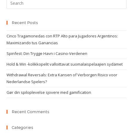
Recent Posts
Cinco Tragamonedas con RTP Alto para Jugadores Argentinos:
Maximizando tus Ganancias
Spinfest: Din Trygge Havn i Casino-Verdenen
Hold & Win -kolikkopelit valloittavat suomalaispelaajien sydämet
Withdrawal Reversals: Extra Kansen of Verborgen Risico voor
Nederlandse Spelers?
Gør din spiloplevelse sjovere med gamification
Recent Comments
Categories