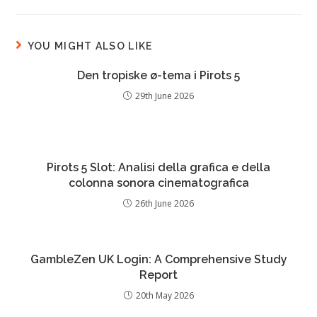
YOU MIGHT ALSO LIKE
Den tropiske ø-tema i Pirots 5
29th June 2026
Pirots 5 Slot: Analisi della grafica e della
colonna sonora cinematografica
26th June 2026
GambleZen UK Login: A Comprehensive Study
Report
20th May 2026