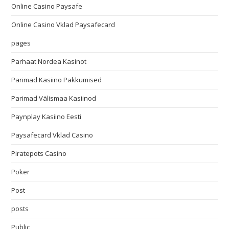
Online Casino Paysafe
Online Casino Vklad Paysafecard
pages
Parhaat Nordea Kasinot
Parimad Kasiino Pakkumised
Parimad Välismaa Kasiinod
Paynplay Kasiino Eesti
Paysafecard Vklad Casino
Piratepots Casino
Poker
Post
posts
Public