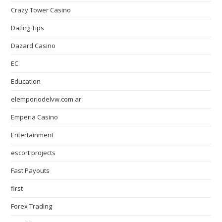
Crazy Tower Сasino
Dating Tips
Dazard Casino
EC
Education
elemporiodelvw.com.ar
Emperia Casino
Entertainment
escort projects
Fast Payouts
first
Forex Trading