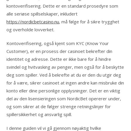
kontoverifisering. Dette er en standard prosedyre som
alle seriøse spillselskaper, inkludert
https://nordicbetcasino.nu
, må følge for å sikre trygghet
og overholde lovverket.
Kontoverifisering, også kjent som KYC (Know Your
Customer), er en prosess der casinoet bekrefter din
identitet og adresse. Dette er ikke bare for å hindre
svindel og hvitvasking av penger, men også for å beskytte
deg som spiller. Ved å bekrefte at du er den du utgir deg
for å være, sikrer casinoet at ingen andre kan misbruke din
konto eller dine personlige opplysninger. Det er en viktig
del av den lisensieringen som NordicBet opererer under,
og som sikrer at de følger strenge retningslinjer for
spillersikkerhet og ansvarlig spill.
I denne guiden vil vi gå gjennom nøyaktig hvilke