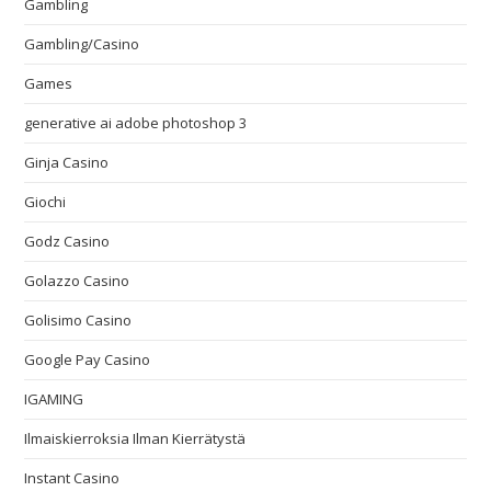
Gambling
Gambling/Casino
Games
generative ai adobe photoshop 3
Ginja Casino
Giochi
Godz Casino
Golazzo Casino
Golisimo Casino
Google Pay Casino
IGAMING
Ilmaiskierroksia Ilman Kierrätystä
Instant Casino