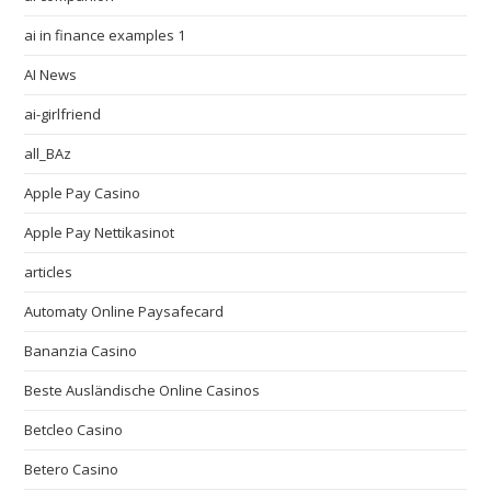
ai in finance examples 1
AI News
ai-girlfriend
all_BAz
Apple Pay Casino
Apple Pay Nettikasinot
articles
Automaty Online Paysafecard
Bananzia Casino
Beste Ausländische Online Casinos
Betcleo Casino
Betero Casino