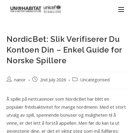
NordicBet: Slik Verifiserer Du
Kontoen Din – Enkel Guide for
Norske Spillere
nanor
2nd July 2026
Uncategorised
Å spille på nettcasinoer som NordicBet har blitt en
populær fritidsaktivitet for mange nordmenn. Med et stort
utvalg av spill, spennende bonuser og muligheten til å
vinne, er det lett å forstå appellen. Men før du kan ta ut
gevinstene dine, er det et viktig steg som må fullføres: