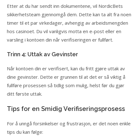
Etter at du har sendt inn dokumentene, vil NordicBets
sikkerhetsteam gjennomgå dem. Dette kan ta alt fra noen
timer til et par virkedager, avhengig av arbeidsmengden
hos casinoet. Du vil vanligvis motta en e-post eller en
varsling i kontoen din når verifiseringen er fullført.
Trinn 4: Uttak av Gevinster
Når kontoen din er verifisert, kan du fritt gjøre uttak av
dine gevinster. Dette er grunnen til at det er så viktig å
fullføre prosessen så tidlig som mulig, helst før du gjør
ditt første uttak.
Tips for en Smidig Verifiseringsprosess
For å unngå forsinkelser og frustrasjon, er det noen enkle
tips du kan følge: