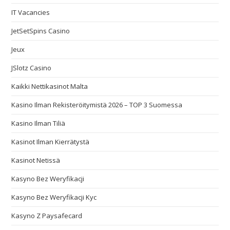
IT Vacancies
JetSetSpins Casino
Jeux
JSlotz Casino
Kaikki Nettikasinot Malta
Kasino Ilman Rekisteröitymistä 2026 – TOP 3 Suomessa
Kasino Ilman Tiliä
Kasinot Ilman Kierrätystä
Kasinot Netissä
Kasyno Bez Weryfikacji
Kasyno Bez Weryfikacji Kyc
Kasyno Z Paysafecard