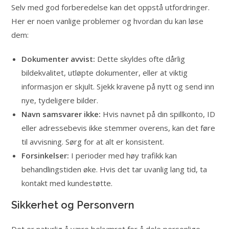
Selv med god forberedelse kan det oppstå utfordringer.
Her er noen vanlige problemer og hvordan du kan løse
dem:
Dokumenter avvist:
Dette skyldes ofte dårlig
bildekvalitet, utløpte dokumenter, eller at viktig
informasjon er skjult. Sjekk kravene på nytt og send inn
nye, tydeligere bilder.
Navn samsvarer ikke:
Hvis navnet på din spillkonto, ID
eller adressebevis ikke stemmer overens, kan det føre
til avvisning. Sørg for at alt er konsistent.
Forsinkelser:
I perioder med høy trafikk kan
behandlingstiden øke. Hvis det tar uvanlig lang tid, ta
kontakt med kundestøtte.
Sikkerhet og Personvern