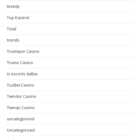
textslp
Top Kasinot
Total
trends
Truelayer Casino
Trumo Casino
ts escorts dallas
TuzBet Casino
Twindor Casino
Twinqo Casino
uncategorised
Uncategorized