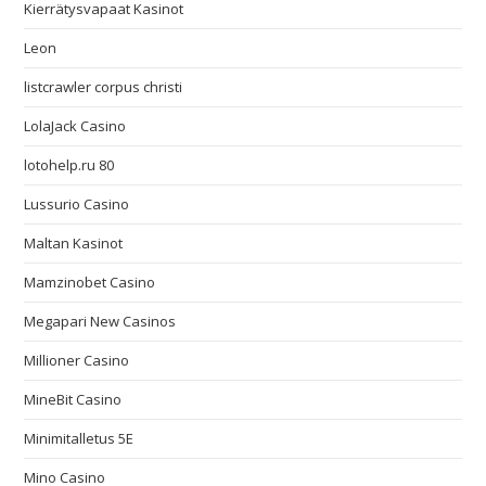
Kierrätysvapaat Kasinot
Leon
listcrawler corpus christi
LolaJack Casino
lotohelp.ru 80
Lussurio Casino
Maltan Kasinot
Mamzinobet Casino
Megapari New Casinos
Millioner Casino
MineBit Casino
Minimitalletus 5E
Mino Casino