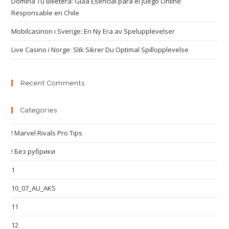
Domina Tu Billetera: Guía Esencial para el Juego Online
Responsable en Chile
Mobilcasinon i Sverige: En Ny Era av Spelupplevelser
Live Casino i Norge: Slik Sikrer Du Optimal Spillopplevelse
Recent Comments
Categories
! Marvel Rivals Pro Tips
! Без рубрики
1
10_07_AU_AKS
11
12