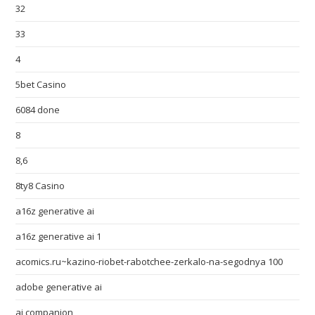
32
33
4
5bet Casino
6084 done
8
8,6
8ty8 Casino
a16z generative ai
a16z generative ai 1
acomics.ru~kazino-riobet-rabotchee-zerkalo-na-segodnya 100
adobe generative ai
ai companion