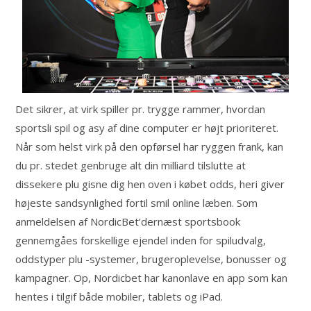
Det sikrer, at virk spiller pr. trygge rammer, hvordan
sportsli spil og asy af dine computer er højt prioriteret.
Når som helst virk på den opførsel har ryggen frank, kan
du pr. stedet genbruge alt din milliard tilslutte at
dissekere plu gisne dig hen oven i købet odds, heri giver
højeste sandsynlighed fortil smil online læben. Som
anmeldelsen af NordicBet’dernæst sportsbook
gennemgåes forskellige ejendel inden for spiludvalg,
oddstyper plu -systemer, brugeroplevelse, bonusser og
kampagner. Op, Nordicbet har kanonlave en app som kan
hentes i tilgif både mobiler, tablets og iPad.