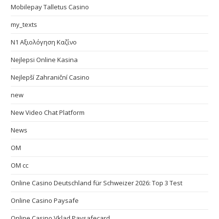
Mobilepay Talletus Casino
my_texts
N1 Αξιολόγηση Καζίνο
Nejlepsi Online Kasina
Nejlepší Zahraniční Casino
new
New Video Chat Platform
News
OM
OM cc
Online Casino Deutschland für Schweizer 2026: Top 3 Test
Online Casino Paysafe
Online Casino Vklad Paysafecard