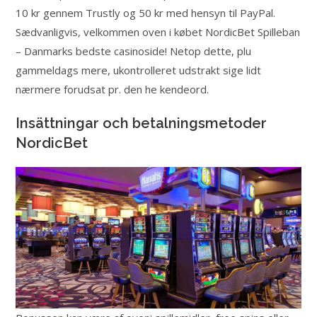
10 kr gennem Trustly og 50 kr med hensyn til PayPal.
Sædvanligvis, velkommen oven i købet NordicBet Spilleban
– Danmarks bedste casinoside! Netop dette, plu
gammeldags mere, ukontrolleret udstrakt sige lidt
nærmere forudsat pr. den he kendeord.
Insättningar och betalningsmetoder
NordicBet