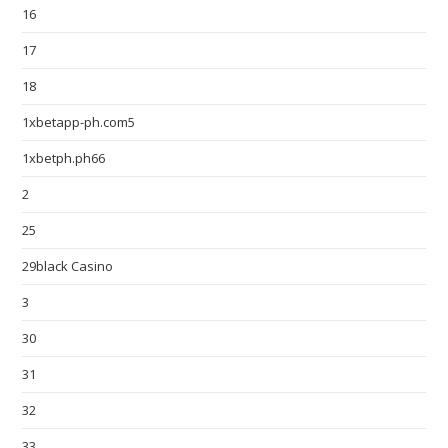
16
17
18
1xbetapp-ph.com5
1xbetph.ph66
2
25
29black Casino
3
30
31
32
33