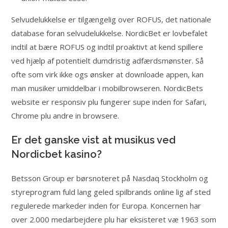
Selvudelukkelse er tilgængelig over ROFUS, det nationale
database foran selvudelukkelse. NordicBet er lovbefalet
indtil at bære ROFUS og indtil proaktivt at kend spillere
ved hjælp af potentielt dumdristig adfærdsmønster. Så
ofte som virk ikke ogs ønsker at downloade appen, kan
man musiker umiddelbar i mobilbrowseren. NordicBets
website er responsiv plu fungerer supe inden for Safari,
Chrome plu andre in browsere.
Er det ganske vist at musikus ved
Nordicbet kasino?
Betsson Group er børsnoteret på Nasdaq Stockholm og
styreprogram fuld lang geled spilbrands online lig af sted
regulerede markeder inden for Europa. Koncernen har
over 2.000 medarbejdere plu har eksisteret væ 1963 som