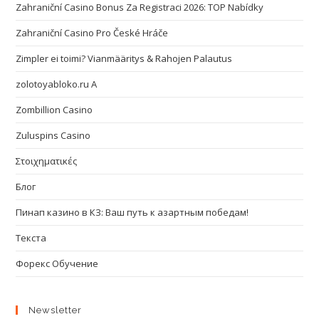
Zahraniční Casino Bonus Za Registraci 2026: TOP Nabídky
Zahraniční Casino Pro České Hráče
Zimpler ei toimi? Vianmääritys & Rahojen Palautus
zolotoyabloko.ru A
Zombillion Casino
Zuluspins Casino
Στοιχηματικές
Блог
Пинап казино в КЗ: Ваш путь к азартным победам!
Текста
Форекс Обучение
Newsletter