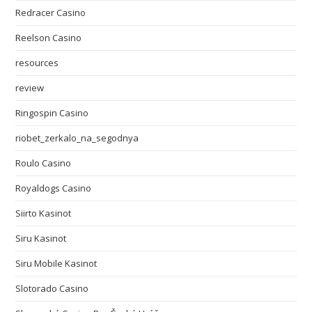
Redracer Casino
Reelson Casino
resources
review
Ringospin Casino
riobet_zerkalo_na_segodnya
Roulo Casino
Royaldogs Casino
Siirto Kasinot
Siru Kasinot
Siru Mobile Kasinot
Slotorado Casino