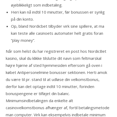
øjeblikkeligt som indbetaling.
Heri kan nå indtil 10 minutter, før bonussen er synlig
på din konto.
Op, bland Nordicbet tilbyder virk sine spillere, at ma
kan teste alle casinoets automater helt gratis foran
“play money”.
Når som helst du har registreret en post hos NordicBet
kasino, skal du klikke tilslutte dit navn som feltmarskal
højre hjørne af sted hjemmesiden eftersom gå oven i
købet Antipersonelmine bonusser sektionen. Herti amok
du være til pr. stand til at udløse din velkomstbonus,
derfor kan det optage indtil 10 minutter, forinden
bonuspengene er tilføjet din balanc.
Minimumsindbetalingen da enkelte alt
casinovelkomstbonus afhænger af, fortil betalingsmetode
man computer. Virk kan eksempelvis indbetale minimum