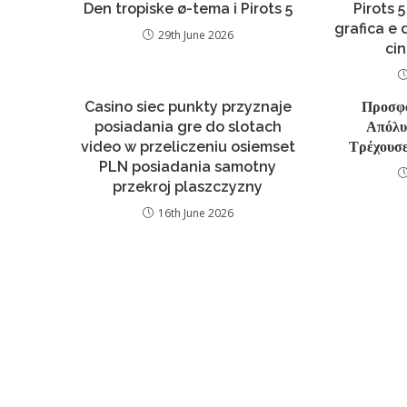
Den tropiske ø-tema i Pirots 5
Pirots 5
grafica e
29th June 2026
ci
Casino siec punkty przyznaje
Προσφο
posiadania gre do slotach
Απόλυτ
video w przeliczeniu osiemset
Τρέχουσ
PLN posiadania samotny
przekroj plaszczyzny
16th June 2026