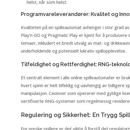
helst, når som helst.
Programvareleverandører: Kvalitet og Inno
Kvaliteten på en spilleautomat avhenger i stor grad 
Play’n GO og Pragmatic Play er kjent for å produsere s
temaer, inkludert et bredt utvalg av mat- og drikkeau
underholdende og potensielt lukrativ spillopplevelse.
Tilfeldighet og Rettferdighet: RNG-teknol
Et sentralt element i alle online spilleautomater er bru
hvert spinn er helt tilfeldig og uavhengig av tidligere 
manipulasjon. Casinoer som opererer med gyldige lis
sertifiserte RNG-systemer som regelmessig revideres
Regulering og Sikkerhet: En Trygg Spi
For norske spillere er det viktig å forstå det regulator