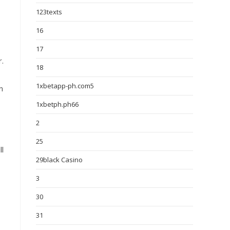
123texts
16
17
.
18
1xbetapp-ph.com5
n
1xbetph.ph66
2
25
ll
29black Casino
3
30
31