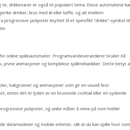
g te, drikkevarer er også et populært tema. Disse automatene ka
ke drinker, krus med øl eller kaffe, og alt imellom.
a progressive jackpoter knyttet til et spesifikt “drikke”-symbol til
ter.
for online spilleautomater. Programvareleverandører bruker nå
kk, jevne animasjoner og komplekse spillmekanikker. Dette betyr a
er, bakgrunner og animasjoner som gir en visuell fest.
t, enten det er lyden av en brusende cocktail eller en sydende
, progressive jackpoter, og unike måter å vinne på som holder
åde datamaskiner og mobile enheter, slik at du kan spille hvor so