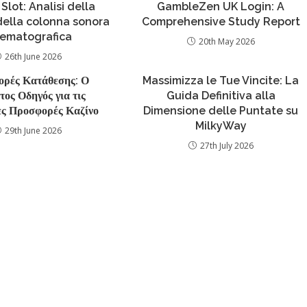
 Slot: Analisi della
GambleZen UK Login: A
 della colonna sonora
Comprehensive Study Report
nematografica
20th May 2026
26th June 2026
ρές Κατάθεσης: Ο
Massimizza le Tue Vincite: La
ος Οδηγός για τις
Guida Definitiva alla
ες Προσφορές Καζίνο
Dimensione delle Puntate su
MilkyWay
29th June 2026
27th July 2026