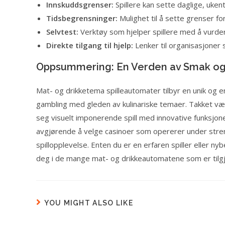
Innskuddsgrenser:
Spillere kan sette daglige, uken
Tidsbegrensninger:
Mulighet til å sette grenser for
Selvtest:
Verktøy som hjelper spillere med å vurdere
Direkte tilgang til hjelp:
Lenker til organisasjoner s
Oppsummering: En Verden av Smak og
Mat- og drikketema spilleautomater tilbyr en unik og
gambling med gleden av kulinariske temaer. Takket være
seg visuelt imponerende spill med innovative funksjoner
avgjørende å velge casinoer som opererer under stren
spillopplevelse. Enten du er en erfaren spiller eller
deg i de mange mat- og drikkeautomatene som er tilgj
YOU MIGHT ALSO LIKE