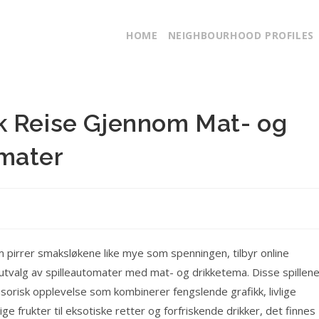
HOME
NEIGHBOURHOOD PROFILES
k Reise Gjennom Mat- og
omater
 pirrer smaksløkene like mye som spenningen, tilbyr online
tvalg av spilleautomater med mat- og drikketema. Disse spillen
nsorisk opplevelse som kombinerer fengslende grafikk, livlige
e frukter til eksotiske retter og forfriskende drikker, det finnes