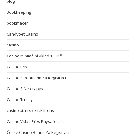
blog
Bookkeeping
bookmaker
Candybet Casino
casino
Casino Minimální Vklad 100 Kč
Casino Privé
Casino S Bonusem Za Registraci
Casino S Neterapay
Casino Trustly
casino utan svensk licens
Casino Vklad Přes Paysafecard
České Casino Bonus Za Registraci