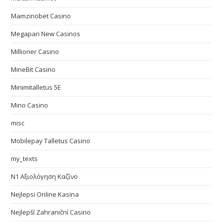
Mamzinobet Casino
Megapari New Casinos
Millioner Casino
MineBit Casino
Minimitalletus 5E
Mino Casino
misc
Mobilepay Talletus Casino
my_texts
N1 Αξιολόγηση Καζίνο
Nejlepsi Online Kasina
Nejlepší Zahraniční Casino