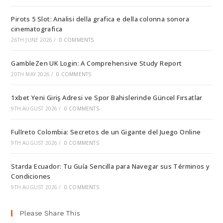
Pirots 5 Slot: Analisi della grafica e della colonna sonora
cinematografica
26TH JUNE 2026
/
0 COMMENTS
GambleZen UK Login: A Comprehensive Study Report
20TH MAY 2026
/
0 COMMENTS
1xbet Yeni Giriş Adresi ve Spor Bahislerinde Güncel Fırsatlar
9TH AUGUST 2026
/
0 COMMENTS
Fullreto Colombia: Secretos de un Gigante del Juego Online
9TH AUGUST 2026
/
0 COMMENTS
Starda Ecuador: Tu Guía Sencilla para Navegar sus Términos y
Condiciones
9TH AUGUST 2026
/
0 COMMENTS
Please Share This