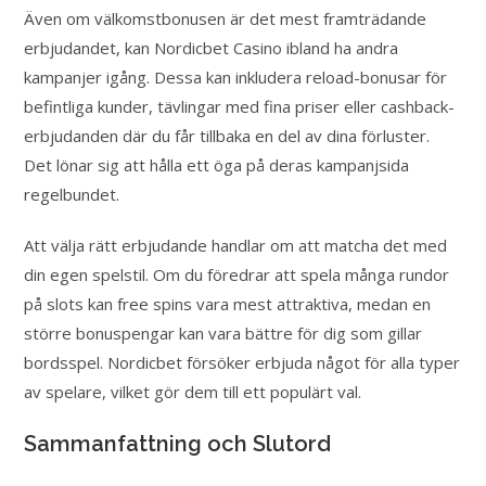
Även om välkomstbonusen är det mest framträdande
erbjudandet, kan Nordicbet Casino ibland ha andra
kampanjer igång. Dessa kan inkludera reload-bonusar för
befintliga kunder, tävlingar med fina priser eller cashback-
erbjudanden där du får tillbaka en del av dina förluster.
Det lönar sig att hålla ett öga på deras kampanjsida
regelbundet.
Att välja rätt erbjudande handlar om att matcha det med
din egen spelstil. Om du föredrar att spela många rundor
på slots kan free spins vara mest attraktiva, medan en
större bonuspengar kan vara bättre för dig som gillar
bordsspel. Nordicbet försöker erbjuda något för alla typer
av spelare, vilket gör dem till ett populärt val.
Sammanfattning och Slutord