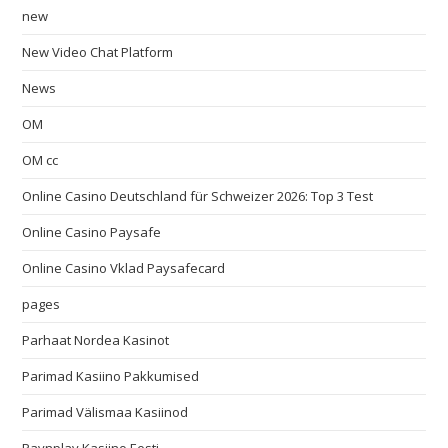
new
New Video Chat Platform
News
OM
OM cc
Online Casino Deutschland für Schweizer 2026: Top 3 Test
Online Casino Paysafe
Online Casino Vklad Paysafecard
pages
Parhaat Nordea Kasinot
Parimad Kasiino Pakkumised
Parimad Välismaa Kasiinod