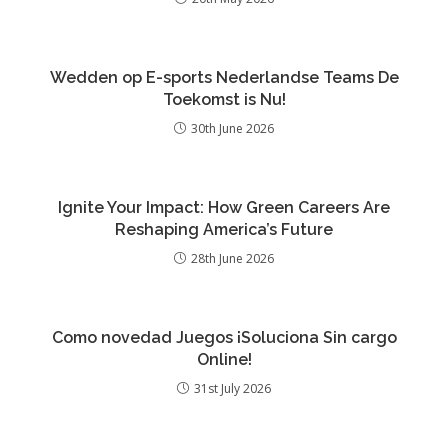
Wedden op E-sports Nederlandse Teams De
Toekomst is Nu!
30th June 2026
Ignite Your Impact: How Green Careers Are
Reshaping America’s Future
28th June 2026
Como novedad Juegos ¡Soluciona Sin cargo
Online!
31st July 2026